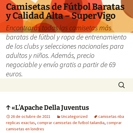
Camisetas de Fútbol Baratas
y Calidad Alta – SuperVigo
Encontrarás todas las camisetas más
baratas de fútbol y ropa de entrenamiento
de los clubs y selecciones nacionales para
adultos y niños. Además, precio
negociable y envío gratis a partir de 69
euros.
Saltar
Buscar:
al
contenido
↑ «L’Apache Della Juventus
26 de octubre de 2021
Uncategorized
camisetas nba
replicas exactas
,
comprar camisetas de futbol tailandia
,
comprar
camisetas en londres