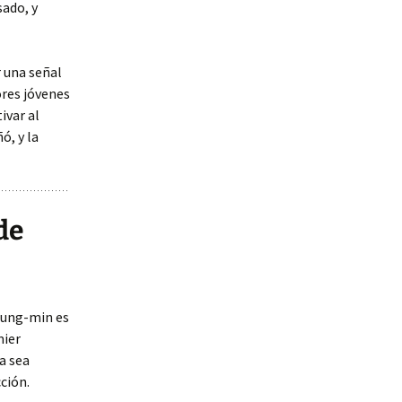
sado, y
r una señal
ores jóvenes
ivar al
ó, y la
de
Heung-min es
mier
la sea
cción.