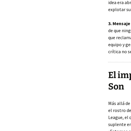
idea era ab
explotar su
3. Mensaje 
de que ning
que reclama
equipo y ge
crítica no 
El im
Son
Más allá de
el rostro d
League, el q
suplente en