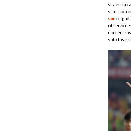
vez en su c
selección e
sur
colgada
observó des
encuentros 
solo los gr