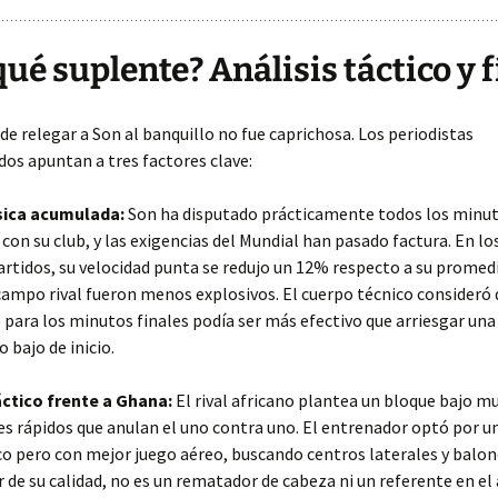
qué suplente? Análisis táctico y f
 de relegar a Son al banquillo no fue caprichosa. Los periodistas
dos apuntan a tres factores clave:
ísica acumulada:
Son ha disputado prácticamente todos los minut
on su club, y las exigencias del Mundial han pasado factura. En lo
rtidos, su velocidad punta se redujo un 12% respecto a su promedi
campo rival fueron menos explosivos. El cuerpo técnico consideró
 para los minutos finales podía ser más efectivo que arriesgar una
 bajo de inicio.
áctico frente a Ghana:
El rival africano plantea un bloque bajo mu
es rápidos que anulan el uno contra uno. El entrenador optó por u
o pero con mejor juego aéreo, buscando centros laterales y balon
r de su calidad, no es un rematador de cabeza ni un referente en el 