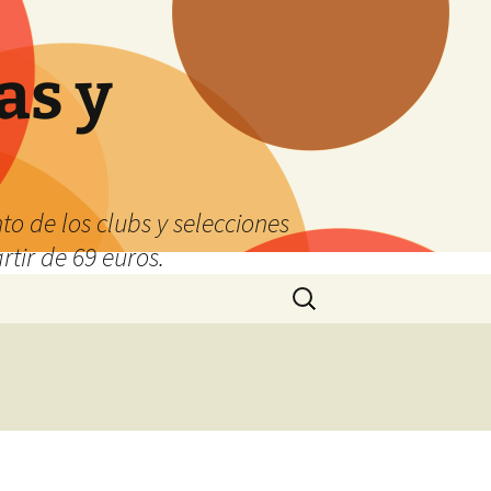
as y
o de los clubs y selecciones
tir de 69 euros.
Buscar: