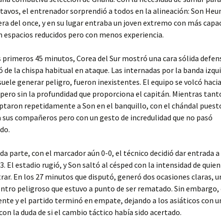
ctavos, el entrenador sorprendió a todos en la alineación: Son He
ra del once, y en su lugar entraba un joven extremo con más capa
 espacios reducidos pero con menos experiencia.
 primeros 45 minutos, Corea del Sur mostró una cara sólida defe
ó de la chispa habitual en ataque. Las internadas por la banda izqu
uele generar peligro, fueron inexistentes. El equipo se volcó hacia
pero sin la profundidad que proporciona el capitán. Mientras tanto
taron repetidamente a Son en el banquillo, con el chándal puest
 sus compañeros pero con un gesto de incredulidad que no pasó
do.
da parte, con el marcador aún 0-0, el técnico decidió dar entrada a 
3. El estadio rugió, y Son saltó al césped con la intensidad de quien
ar. En los 27 minutos que disputó, generó dos ocasiones claras, un
entro peligroso que estuvo a punto de ser rematado. Sin embargo,
iente y el partido terminó en empate, dejando a los asiáticos con u
 con la duda de si el cambio táctico había sido acertado.