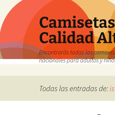
Camisetas 
Calidad Al
Encontrarás todas las camiseta
nacionales para adultos y niños
Saltar
al
contenido
Todas las entradas de:
i