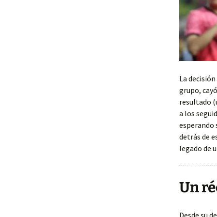
La decisión
grupo, cayó
resultado (
a los segui
esperando s
detrás de es
legado de u
Un ré
Desde su de