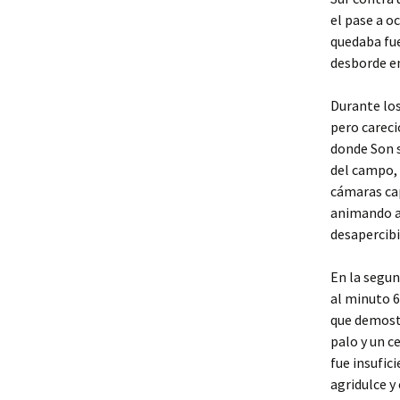
el pase a o
quedaba fue
desborde en
Durante los
pero careci
donde Son s
del campo, 
cámaras cap
animando a
desapercibi
En la segun
al minuto 6
que demostr
palo y un c
fue insufic
agridulce y