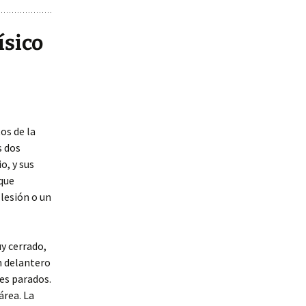
ísico
os de la
s dos
o, y sus
 que
 lesión o un
y cerrado,
n delantero
es parados.
área. La