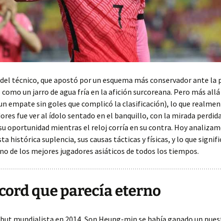
 del técnico, que apostó por un esquema más conservador ante la 
 como un jarro de agua fría en la afición surcoreana. Pero más allá
un empate sin goles que complicó la clasificación), lo que realmen
dores fue ver al ídolo sentado en el banquillo, con la mirada perdida
u oportunidad mientras el reloj corría en su contra. Hoy analizam
ta histórica suplencia, sus causas tácticas y físicas, y lo que signifi
no de los mejores jugadores asiáticos de todos los tiempos.
cord que parecía eterno
but mundialista en 2014, Son Heung-min se había ganado un puest