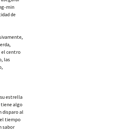
ung-min
cidad de
nsivamente,
ierda,
 el centro
, las
o,
su estrella
 tiene algo
 disparo al
 el tiempo
n sabor