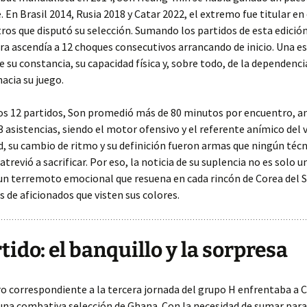
e. En Brasil 2014, Rusia 2018 y Catar 2022, el extremo fue titular en
ros que disputó su selección. Sumando los partidos de esta edición
ifra ascendía a 12 choques consecutivos arrancando de inicio. Una e
e su constancia, su capacidad física y, sobre todo, de la dependenc
hacia su juego.
os 12 partidos, Son promedió más de 80 minutos por encuentro, a
 3 asistencias, siendo el motor ofensivo y el referente anímico del 
d, su cambio de ritmo y su definición fueron armas que ningún téc
atrevió a sacrificar. Por eso, la noticia de su suplencia no es solo u
 un terremoto emocional que resuena en cada rincón de Corea del S
s de aficionados que visten sus colores.
rtido: el banquillo y la sorpresa
o correspondiente a la tercera jornada del grupo H enfrentaba a C
una combativa selección de Ghana. Con la necesidad de sumar para