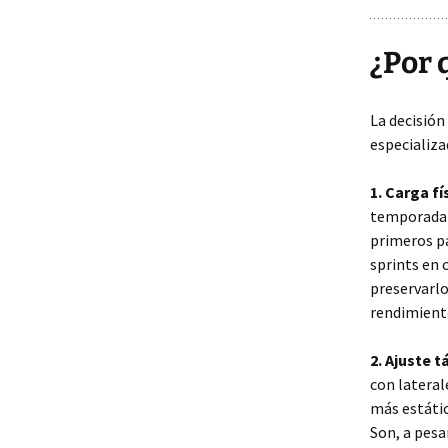
¿Por 
La decisión
especializa
1. Carga f
temporada c
primeros pa
sprints en 
preservarlo
rendimiento
2. Ajuste t
con lateral
más estátic
Son, a pesa