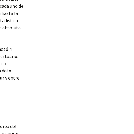
 cada uno de
 hasta la
stadística
ia absoluta
notó 4
vestuario.
nico
n dato
ur y entre
orea del
 asegurar