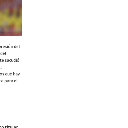
presión del
 del
te sacudió
,
os qué hay
ca para el
o titular