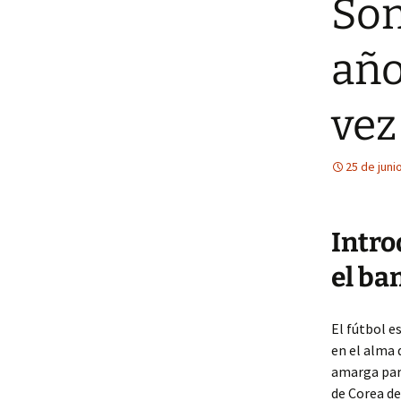
Son
año
vez
25 de juni
Intro
el ba
El fútbol 
en el alma 
amarga para
de Corea de