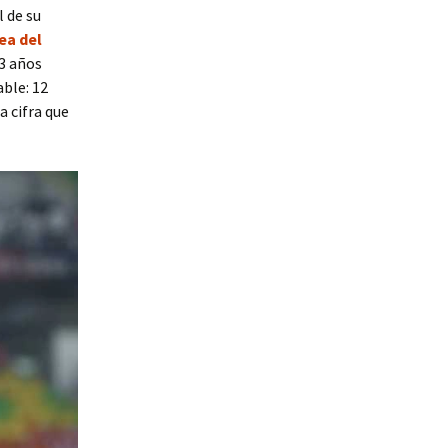
l de su
ea del
33 años
ble: 12
 cifra que