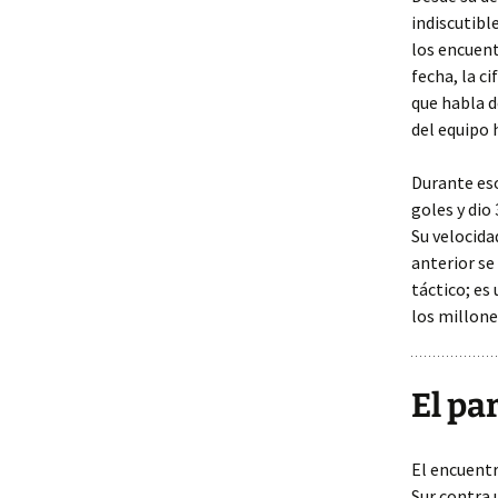
indiscutibl
los encuent
fecha, la c
que habla d
del equipo 
Durante es
goles y dio
Su velocida
anterior se 
táctico; es
los millone
El pa
El encuentr
Sur contra 