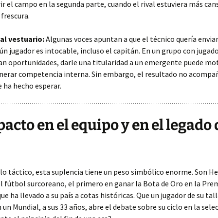
rir el campo en la segunda parte, cuando el rival estuviera más can
 frescura.
al vestuario:
Algunas voces apuntan a que el técnico quería envia
ún jugador es intocable, incluso el capitán. En un grupo con jugad
n oportunidades, darle una titularidad a un emergente puede mot
nerar competencia interna. Sin embargo, el resultado no acompañ
se ha hecho esperar.
pacto en el equipo y en el legado 
 lo táctico, esta suplencia tiene un peso simbólico enorme. Son 
el fútbol surcoreano, el primero en ganar la Bota de Oro en la Pre
ue ha llevado a su país a cotas históricas. Que un jugador de su tal
 un Mundial, a sus 33 años, abre el debate sobre su ciclo en la sele