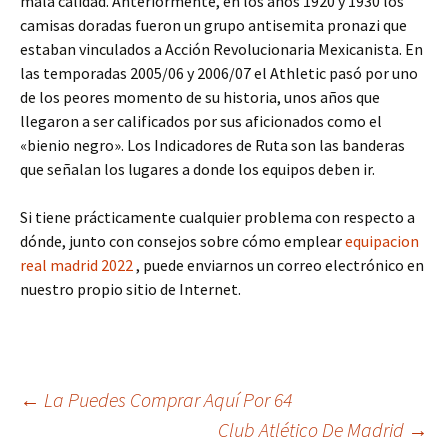
mala calidad. Anteriormente, en los años 1920 y 1930 los
camisas doradas fueron un grupo antisemita pronazi que
estaban vinculados a Acción Revolucionaria Mexicanista. En
las temporadas 2005/06 y 2006/07 el Athletic pasó por uno
de los peores momento de su historia, unos años que
llegaron a ser calificados por sus aficionados como el
«bienio negro». Los Indicadores de Ruta son las banderas
que señalan los lugares a donde los equipos deben ir.
Si tiene prácticamente cualquier problema con respecto a
dónde, junto con consejos sobre cómo emplear
equipacion
real madrid 2022
, puede enviarnos un correo electrónico en
nuestro propio sitio de Internet.
Navegación
←
La Puedes Comprar Aquí Por 64
Club Atlético De Madrid
→