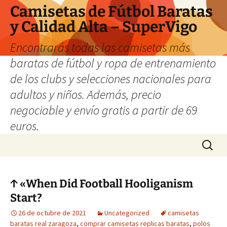
Camisetas de Fútbol Baratas
y Calidad Alta – SuperVigo
Encontrarás todas las camisetas más
baratas de fútbol y ropa de entrenamiento
de los clubs y selecciones nacionales para
adultos y niños. Además, precio
negociable y envío gratis a partir de 69
euros.
Saltar
Buscar:
al
contenido
↑ «When Did Football Hooliganism
Start?
26 de octubre de 2021
Uncategorized
camisetas
baratas real zaragoza
,
comprar camisetas replicas baratas
,
polos