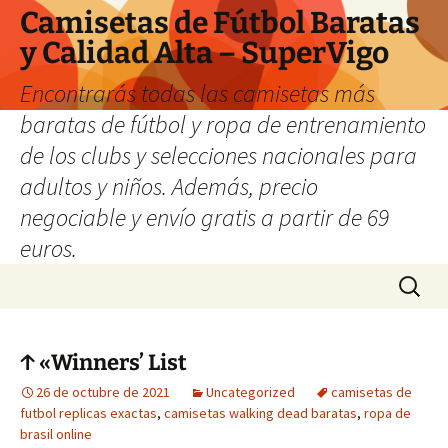
Camisetas de Fútbol Baratas
y Calidad Alta – SuperVigo
Encontrarás todas las camisetas más
baratas de fútbol y ropa de entrenamiento
de los clubs y selecciones nacionales para
adultos y niños. Además, precio
negociable y envío gratis a partir de 69
euros.
Saltar
Buscar:
al
contenido
↑ «Winners’ List
26 de octubre de 2021
Uncategorized
camisetas de
futbol replicas exactas
,
camisetas walking dead baratas
,
ropa de
brasil online