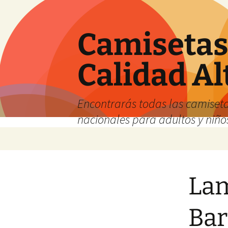
Camisetas 
Calidad Al
Encontrarás todas las camiseta
nacionales para adultos y niños
Saltar
al
contenido
Lam
Bar