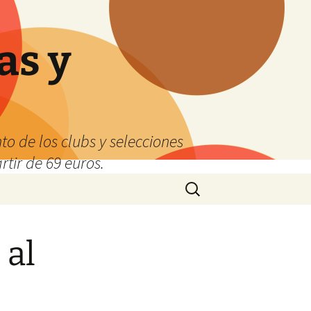
as y
o de los clubs y selecciones
tir de 69 euros.
Buscar:
 al