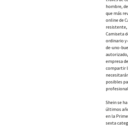
hombre, de 
que más rev
online de C
resistente,
Camiseta de
ordinario y
de-uno-bue
autorizado,
empresa de 
compartir l
necesitarán
posibles pa
profesional
Shein se ha
últimos año
en la Prime
sexta categ