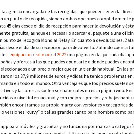
s la agencia encargada de las recogidas, que pueden ser en la direcc
 en un punto de recogida, siendo ambas opciones completamente g
ta 45 días desde el día de recepción para hacer la devolución y ésta
te gratuita, aunque es necesario acercar el paquete a una oficin
n punto de recogida Mondial Relay. En cuanto a devoluciones, Zal
ías desde el día de su recepción para devolverlo. Zalando cuenta 
tlet,
equipacion real madrid 2022
una página en la que cada día ap
pañas y ofertas a las que puedes apuntarte o donde puedes encon
eleccionados a un precio mejor que en la tienda habitual. En las p
zaron los 37,9 millones de euros y Adidas ha tenido problemas en
emanda en todo el mundo. Otra ventaja es que los precios suelen s
tivos y las ofertas suelen ser habituales en esta página web. E
cidas a nivel internacional y con mejores precios y rebajas habit
bién encontramos su propia marca con versiones y categorías de
o versiones “curvy” o tallas grandes tanto para hombre como par
app para móviles y gratuitas y no funciona por marcas o categoría
ampañas temporales pero podrás filtrar si te interesan solo las de