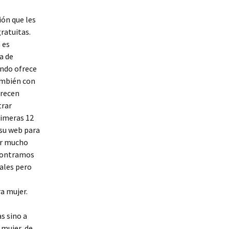
ión que les
ratuitas.
 es
a de
ando ofrece
también con
arecen
trar
rimeras 12
 su web para
er mucho
ncontramos
uales pero
a mujer.
s sino a
 mujer, de