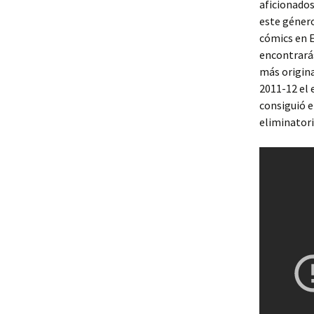
aficionados
este género
cómics en 
encontrará
más origina
2011-12 el 
consiguió e
eliminatori