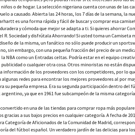
niños o de hogar. La selección nigeriana cuenta con unas de las c
uelo a causado. Abierta las 24 horas, los 7 días de la semana, la nu
arhartt es una forma rápida y fácil de buscar y comprar esa camise
 duradera y cómoda que mejor se adapta a ti. Si quieres ahorrar Co
l R. Sociedad y disfrútala Ahorrando! Si usted toma un Camiseta 
 diseño de la misma, un fanático no sólo puede producir un sports
no, sin embargo, con una pequeña fracción del precio de un med
 la NBA como un Entradas celtas. Podría estar en el equipo creati
publicidad o cualquier otra cosa. Otros minoristas no están dispu
a información de los proveedores con los competidores, por lo qu
 algunas redes para encontrar los mejores proveedores al por ma
ra su pequeña empresa. Era su segunda participación dentro del f
 argentino, ya que en 1961 fue subcampeón de la misma categoría
 convertido en una de las tiendas para comprar ropa más populare
s gracias a sus bajos precios en cualquier categoría. A fecha de 2
ra Categoría de Aficionados de la Comunidad de Madrid, correspon
oría del fútbol español. Un verdadero jardín de las delicias para lo