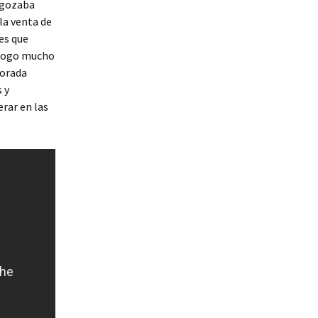
e gozaba
la venta de
es que
álogo mucho
porada
 y
erar en las