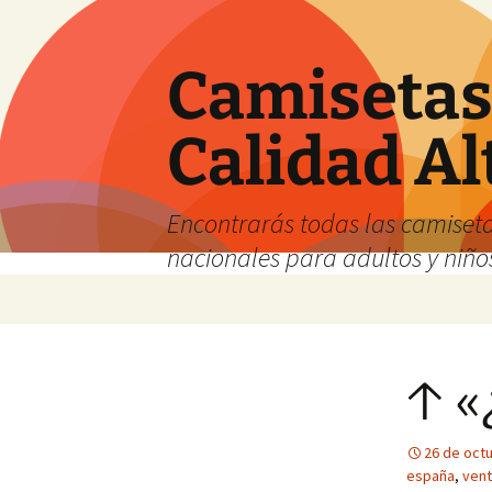
Camisetas 
Calidad Al
Encontrarás todas las camiseta
nacionales para adultos y niños
Saltar
al
contenido
↑ «
26 de oct
españa
,
vent