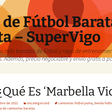
de Fútbol Barat
ta – SuperVigo
s más baratas de fútbol y ropa de entrenamient
. Además, precio negociable y envío gratis a par
¿Qué Es ‘Marbella Vi
ubre de 2021
Uncategorized
camisetas futbol puma
,
tienda futbo
a de camisetas baratas