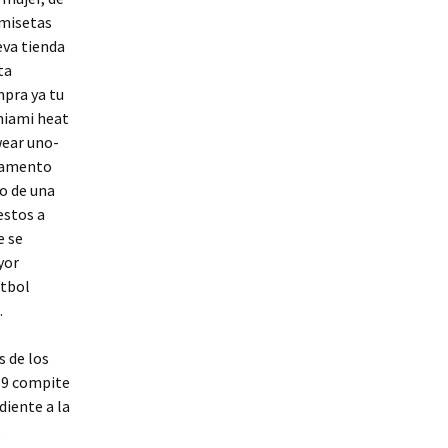
amisetas
eva tienda
ta
mpra ya tu
miami heat
wear uno-
icamento
vo de una
estos a
e se
yor
útbol
.
s de los
019 compite
diente a la
s