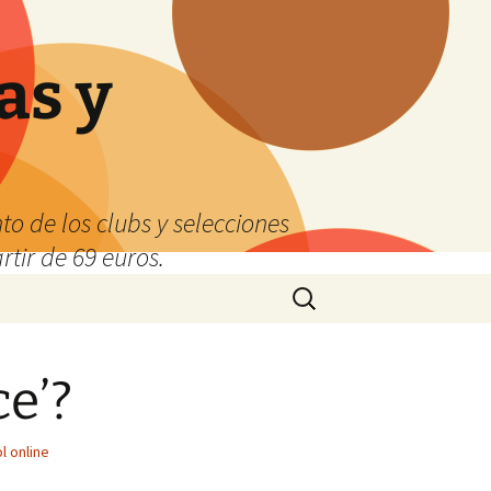
as y
o de los clubs y selecciones
tir de 69 euros.
Buscar:
ce’?
l online