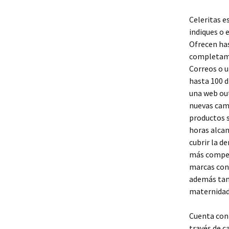
Celeritas e
indiques o
Ofrecen has
completamen
Correos o u
hasta 100 d
una web ou
nuevas cam
productos s
horas alcan
cubrir la d
más competi
marcas cono
además tam
maternidad 
Cuenta con 
través de c