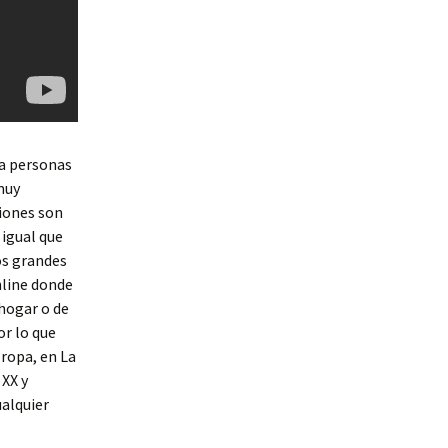
ra personas
 muy
iones son
 igual que
os grandes
nline donde
hogar o de
or lo que
 ropa, en La
 XX y
ualquier