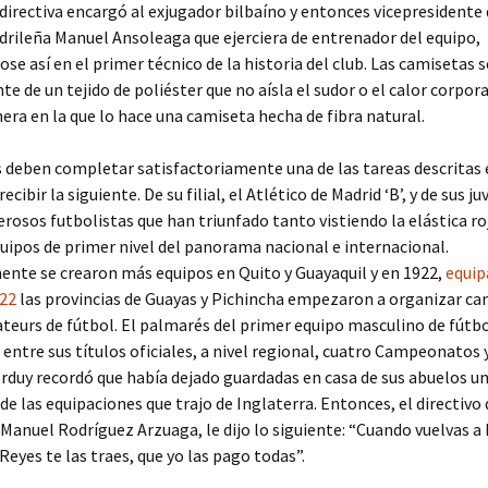
 directiva encargó al exjugador bilbaíno y entonces vicepresidente 
rileña Manuel Ansoleaga que ejerciera de entrenador del equipo,
ose así en el primer técnico de la historia del club. Las camisetas 
 de un tejido de poliéster que no aísla el sudor o el calor corporal
a en la que lo hace una camiseta hecha de fibra natural.
 deben completar satisfactoriamente una de las tareas descritas e
ecibir la siguiente. De su filial, el Atlético de Madrid ‘B’, y de sus j
rosos futbolistas que han triunfado tanto vistiendo la elástica ro
ipos de primer nivel del panorama nacional e internacional.
nte se crearon más equipos en Quito y Guayaquil y en 1922,
equip
022
las provincias de Guayas y Pichincha empezaron a organizar 
teurs de fútbol. El palmarés del primer equipo masculino de fútb
ntre sus títulos oficiales, a nivel regional, cuatro Campeonatos 
rduy recordó que había dejado guardadas en casa de sus abuelos un
 de las equipaciones que trajo de Inglaterra. Entonces, el directivo 
Manuel Rodríguez Arzuaga, le dijo lo siguiente: “Cuando vuelvas a
Reyes te las traes, que yo las pago todas”.