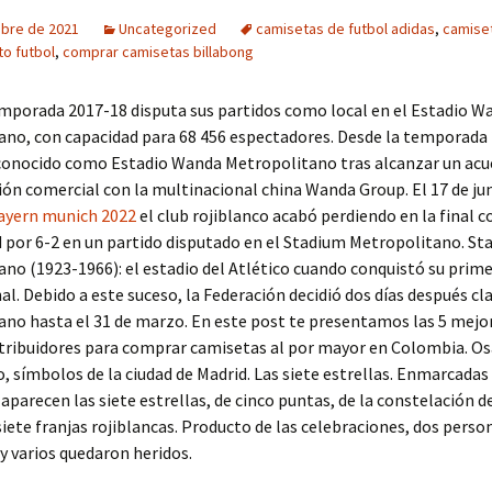
ubre de 2021
Uncategorized
camisetas de futbol adidas
,
camise
o futbol
,
comprar camisetas billabong
mporada 2017-18 disputa sus partidos como local en el Estadio W
no, con capacidad para 68 456 espectadores. Desde la temporada 
 conocido como Estadio Wanda Metropolitano tras alcanzar un acu
n comercial con la multinacional china Wanda Group. El 17 de jun
ayern munich 2022
el club rojiblanco acabó perdiendo en la final c
 por 6-2 en un partido disputado en el Stadium Metropolitano. St
no (1923-1966): el estadio del Atlético cuando conquistó su prime
al. Debido a este suceso, la Federación decidió dos días después cl
no hasta el 31 de marzo. En este post te presentamos las 5 mejo
stribuidores para comprar camisetas al por mayor en Colombia. Os
 símbolos de la ciudad de Madrid. Las siete estrellas. Enmarcadas
 aparecen las siete estrellas, de cinco puntas, de la constelación d
siete franjas rojiblancas. Producto de las celebraciones, dos perso
 y varios quedaron heridos.