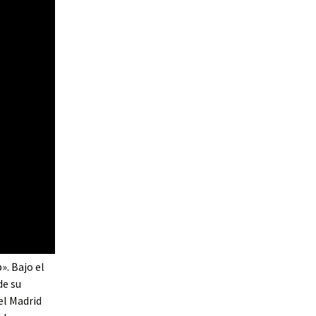
». Bajo el
de su
el Madrid