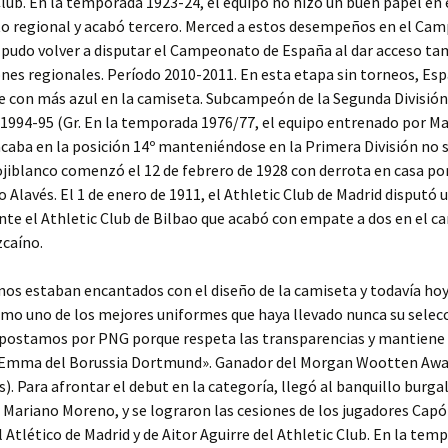
lub. En la temporada 1923-24, el equipo no hizo un buen papel en 
 regional y acabó tercero. Merced a estos desempeños en el Ca
 pudo volver a disputar el Campeonato de España al dar acceso ta
es regionales. Período 2010-2011. En esta etapa sin torneos, Es
 con más azul en la camiseta. Subcampeón de la Segunda División
 1994-95 (Gr. En la temporada 1976/77, el equipo entrenado por Ma
aba en la posición 14º manteniéndose en la Primera División no s
ojiblanco comenzó el 12 de febrero de 1928 con derrota en casa po
o Alavés. El 1 de enero de 1911, el Athletic Club de Madrid disputó 
te el Athletic Club de Bilbao que acabó con empate a dos en el c
zcaíno.
os estaban encantados con el diseño de la camiseta y todavía hoy
mo uno de los mejores uniformes que haya llevado nunca su selecc
postamos por PNG porque respeta las transparencias y mantiene l
. Emma del Borussia Dortmund». Ganador del Morgan Wootten Aw
). Para afrontar el debut en la categoría, llegó al banquillo burgal
Mariano Moreno, y se lograron las cesiones de los jugadores Cap
l Atlético de Madrid y de Aitor Aguirre del Athletic Club. En la tem