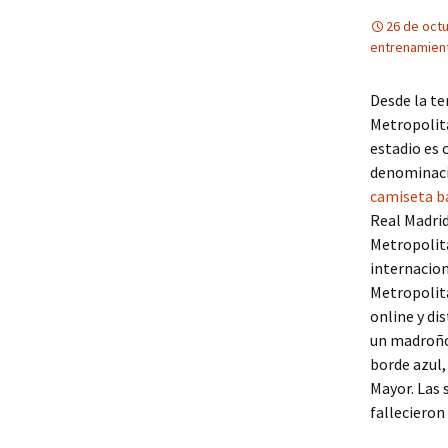
26 de oct
entrenamient
Desde la te
Metropolita
estadio es
denominació
camiseta b
Real Madrid
Metropolita
internacion
Metropolita
online y di
un madroño,
borde azul,
Mayor. Las 
fallecieron