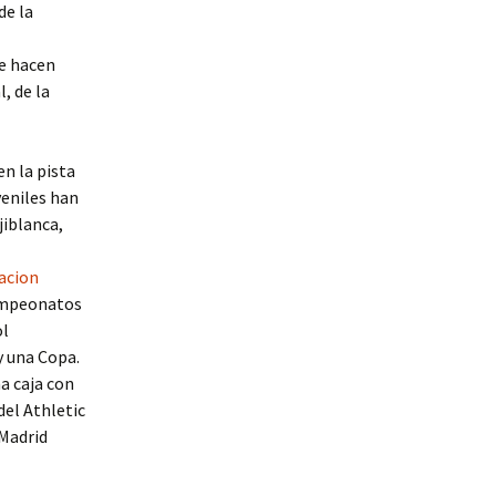
de la
se hacen
, de la
n la pista
uveniles han
jiblanca,
acion
campeonatos
ol
y una Copa.
a caja con
del Athletic
 Madrid