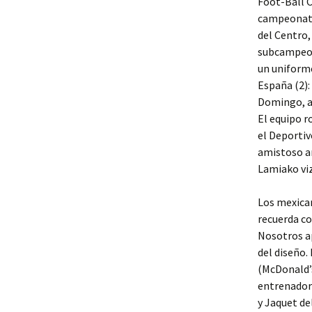
Foot-Ball C
campeonato
del Centro,
subcampeon
un uniforme
España (2):
Domingo, ac
El equipo r
el Deportiv
amistoso an
Lamiako vi
Los mexican
recuerda co
Nosotros a
del diseño
(McDonald’s
entrenador 
y Jaquet de