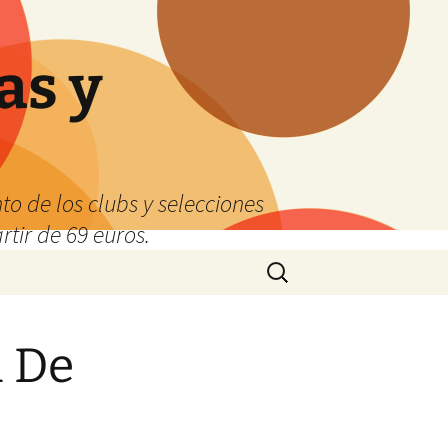
as y
o de los clubs y selecciones
tir de 69 euros.
Buscar:
l De