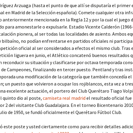
íguez Arzuaga (hasta el punto de que allí se disputaría el primer
al en Madrid de la Selección española). Comete cualquier otra infr
o anteriormente mencionada en la Regla 12 y por la cual el juego 
o para amonestarle o expulsarle. Estadio Vicente Calderón (1966-
talación pionera, al ser todas las localidades de asiento. Ambos eq
 bilbaíno, no podían enfrentarse en partidos oficiales ni participa
tición oficial al ser considerados a efectos el mismo club. Tras 
tición liguera en junio, el Atlético concatenó buenos resultados q
 reconducir su situación y clasificarse por octava temporada cons
a de Campeones, finalizando en tercer puesto. Pentland y tras ins
porada una modificación de la categoría que también concedía el 
 un puesto que volvieron a ocupar los rojiblancos, esta vez a tre
 una excelente actuación, el portero del Club Querétaro Tiago Volp
el quinto dio al poste,
camiseta real madrid
el resultado oficial fue
or 2 del visitante Club Guadalajara. En el torneo Bicentenario 20
e julio de 1950, se fundó oficialmente el Querétaro Fútbol Club.
ó este poste y usted ciertamente como para recibir detalles adici