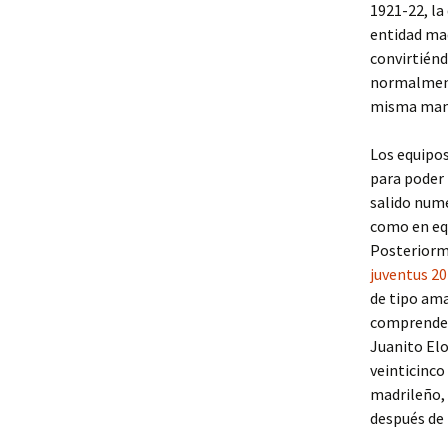
1921-22, la
entidad mad
convirtiénd
normalmente
misma maner
Los equipos
para poder r
salido nume
como en equ
Posteriorme
juventus 2
de tipo ama
comprende e
Juanito Elo
veinticinco
madrileño, 
después de 