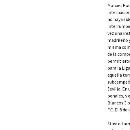
Manuel Rodr
internacion
no haya sid
interrumpid
vez una ins
madrileño y
misma compe
de la compe
permitieron
para la Lig
aquella tem
subcampeón;
Sevilla. En
penales, y 
Blancos 3 p
F.C. El 8 d
Si usted am