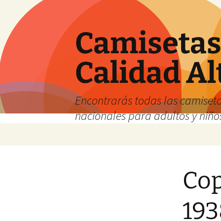
Camisetas 
Calidad Al
Encontrarás todas las camiseta
nacionales para adultos y niños
Saltar
al
contenido
Cop
193