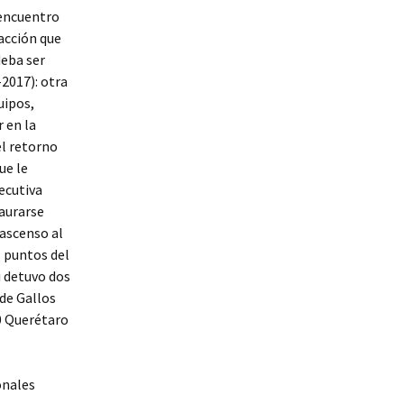
 encuentro
acción que
deba ser
2017): otra
uipos,
r en la
el retorno
ue le
ecutiva
taurarse
ascenso al
s puntos del
i detuvo dos
 de Gallos
10 Querétaro
onales