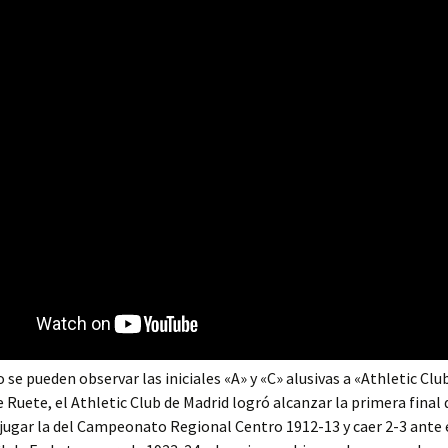
 se pueden observar las iniciales «A» y «C» alusivas a «Athletic Club
Ruete, el Athletic Club de Madrid logró alcanzar la primera final 
l jugar la del Campeonato Regional Centro 1912-13 y caer 2-3 ante 