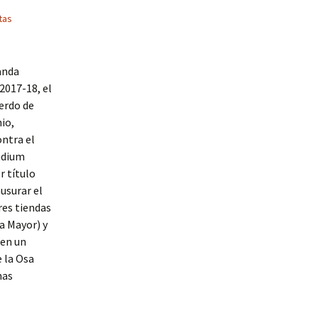
tas
anda
2017-18, el
erdo de
io,
ontra el
adium
r título
ausurar el
res tiendas
a Mayor) y
 en un
e la Osa
nas