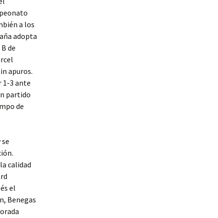
el
mpeonato
mbién a los
paña adopta
 B de
rcel
in apuros.
r 1-3 ante
un partido
ampo de
 se
ión.
a calidad
ard
és el
ón, Benegas
porada