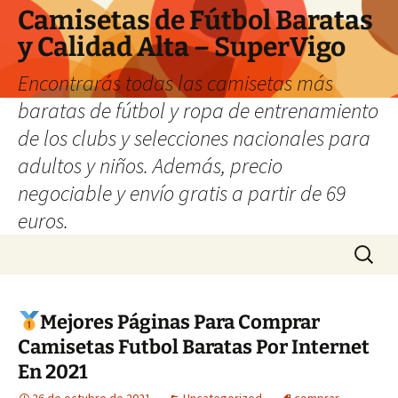
Camisetas de Fútbol Baratas
y Calidad Alta – SuperVigo
Encontrarás todas las camisetas más
baratas de fútbol y ropa de entrenamiento
de los clubs y selecciones nacionales para
adultos y niños. Además, precio
negociable y envío gratis a partir de 69
euros.
Saltar
Buscar:
al
contenido
Mejores Páginas Para Comprar
Camisetas Futbol Baratas Por Internet
En 2021