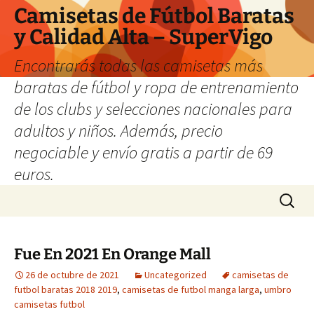
Camisetas de Fútbol Baratas
y Calidad Alta – SuperVigo
Encontrarás todas las camisetas más
baratas de fútbol y ropa de entrenamiento
de los clubs y selecciones nacionales para
adultos y niños. Además, precio
negociable y envío gratis a partir de 69
euros.
Saltar
Buscar:
al
contenido
Fue En 2021 En Orange Mall
26 de octubre de 2021
Uncategorized
camisetas de
futbol baratas 2018 2019
,
camisetas de futbol manga larga
,
umbro
camisetas futbol