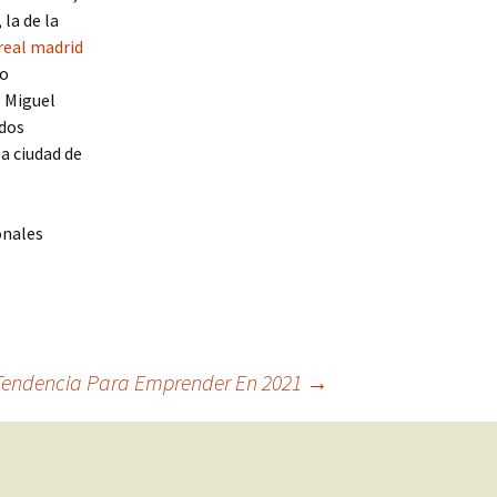
 la de la
real madrid
jo
l Miguel
 dos
la ciudad de
onales
 Tendencia Para Emprender En 2021
→