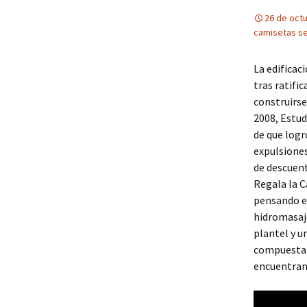
26 de oct
camisetas s
La edificac
tras ratifi
construirse
2008, Estud
de que logr
expulsiones
de descuent
Regala la C
pensando en
hidromasaje
plantel y u
compuesta d
encuentran 