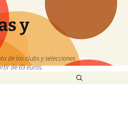
as y
o de los clubs y selecciones
tir de 69 euros.
Buscar: