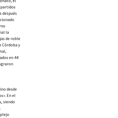
eonato, el
 partidos
es después
ccionado
omo
ial la
jas de roble
de Córdoba y
nal,
ados en 44
lograron
tino desde
s». En el
s, siendo
1
plejo