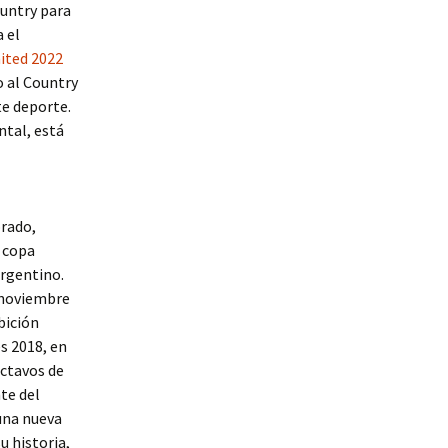
ountry para
 el
ited 2022
o al Country
te deporte.
ntal, está
orado,
y copa
argentino.
e noviembre
bición
es 2018, en
octavos de
te del
una nueva
u historia,