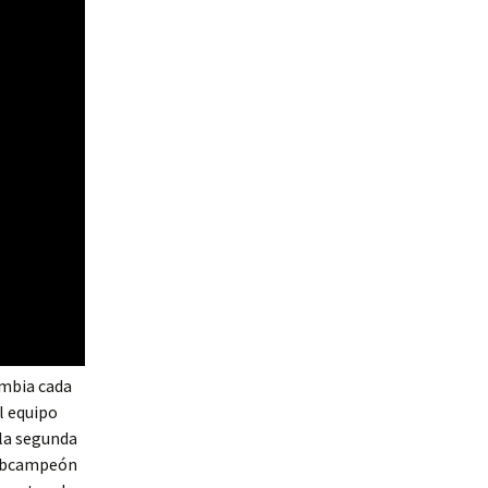
ambia cada
l equipo
 la segunda
subcampeón