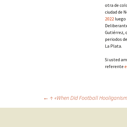
otra de col
ciudad de N
2022
luego 
Deliberante
Gutiérrez,
periodos de
La Plata.
Si usted am
referente
e
Navegación
←
↑ «When Did Football Hooliganism
de