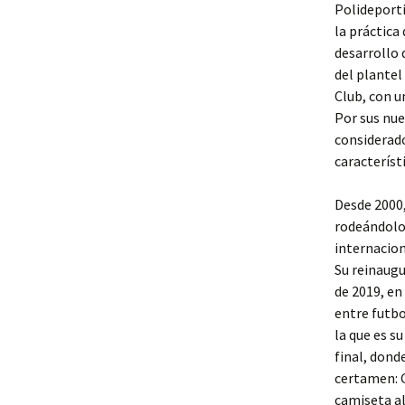
Polideporti
la práctica
desarrollo 
del plantel
Club, con u
Por sus nue
considerado
característ
Desde 2000,
rodeándolo 
internacion
Su reinaugu
de 2019, en
entre futbo
la que es s
final, dond
certamen: G
camiseta al