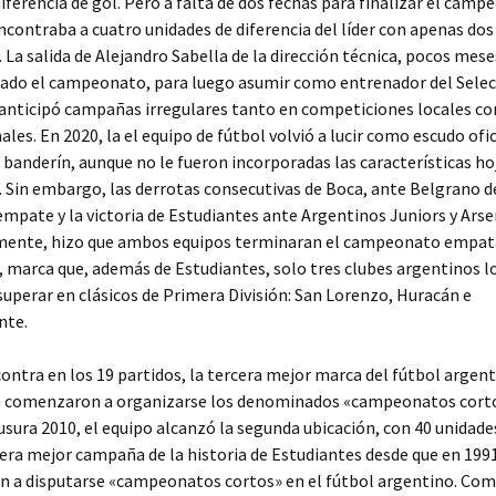
iferencia de gol. Pero a falta de dos fechas para finalizar el camp
ncontraba a cuatro unidades de diferencia del líder con apenas dos
. La salida de Alejandro Sabella de la dirección técnica, pocos mes
tado el campeonato, para luego asumir como entrenador del Sele
 anticipó campañas irregulares tanto en competiciones locales c
ales. En 2020, la el equipo de fútbol volvió a lucir como escudo ofic
l banderín, aunque no le fueron incorporadas las características ho
a. Sin embargo, las derrotas consecutivas de Boca, ante Belgrano 
 empate y la victoria de Estudiantes ante Argentinos Juniors y Arse
mente, hizo que ambos equipos terminaran el campeonato empat
, marca que, además de Estudiantes, solo tres clubes argentinos 
superar en clásicos de Primera División: San Lorenzo, Huracán e
nte.
contra en los 19 partidos, la tercera mejor marca del fútbol argen
1 comenzaron a organizarse los denominados «campeonatos corto
sura 2010, el equipo alcanzó la segunda ubicación, con 40 unidade
cera mejor campaña de la historia de Estudiantes desde que en 199
 a disputarse «campeonatos cortos» en el fútbol argentino. Com