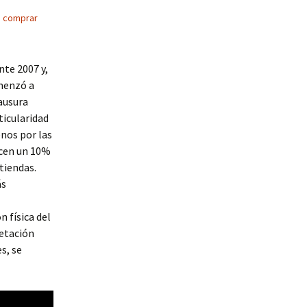
,
comprar
nte 2007 y,
omenzó a
lausura
ticularidad
enos por las
acen un 10%
tiendas.
ás
 física del
getación
s, se