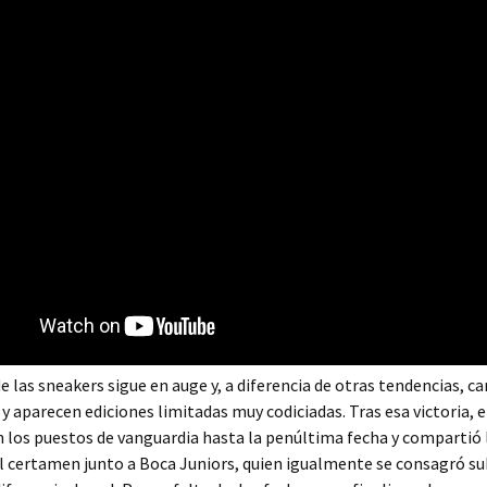
de las sneakers sigue en auge y, a diferencia de otras tendencias, c
 aparecen ediciones limitadas muy codiciadas. Tras esa victoria, e
 los puestos de vanguardia hasta la penúltima fecha y compartió
el certamen junto a Boca Juniors, quien igualmente se consagró 