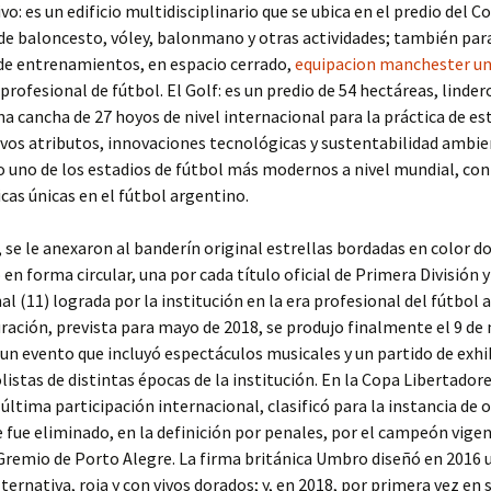
vo: es un edificio multidisciplinario que se ubica en el predio del C
 de baloncesto, vóley, balonmano y otras actividades; también para
de entrenamientos, en espacio cerrado,
equipacion manchester un
 profesional de fútbol. El Golf: es un predio de 54 hectáreas, linder
na cancha de 27 hoyos de nivel internacional para la práctica de es
vos atributos, innovaciones tecnológicas y sustentabilidad ambie
 uno de los estadios de fútbol más modernos a nivel mundial, con
icas únicas en el fútbol argentino.
 se le anexaron al banderín original estrellas bordadas en color d
en forma circular, una por cada título oficial de Primera División 
al (11) lograda por la institución en la era profesional del fútbol 
ración, prevista para mayo de 2018, se produjo finalmente el 9 d
 un evento que incluyó espectáculos musicales y un partido de exhi
listas de distintas épocas de la institución. En la Copa Libertador
u última participación internacional, clasificó para la instancia de 
e fue eliminado, en la definición por penales, por el campeón vigen
remio de Porto Alegre. La firma británica Umbro diseñó en 2016 
ternativa, roja y con vivos dorados; y, en 2018, por primera vez en s