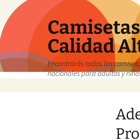
Camisetas 
Calidad Al
Encontrarás todas las camiseta
nacionales para adultos y niños
Saltar
al
contenido
Ade
Pro