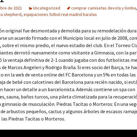
ubre de 2021
Uncategorized
comprar camisetas devota y lomba
ea shepherd
,
equipaciones futbol real madrid baratas
ión original fue desmontada y demolida para su remodelación dura
carse un acuerdo firmado con el Municipio local en julio de 2008, c
, sobre el mismo predio, el nuevo estadio del club. En el Torneo C
iantes derrotó nuevamente como visitante a Gimnasia, con la par
ó la ventaja definitiva de 2-1 cuando jugaba con dos futbolistas m
 de Marcos Angeleri y Rodrigo Braña. Si eres socio del Barça, te h
o en la web de venta online del FC Barcelona y un 5% en todas las 
aja de bebé con calcetines del Barcelona para recién nacido, si est
 hacer un detalle a un barcelonista. Además contiene un spa con
s, sauna, baños turcos, una pileta climatizada para la recuperación
n gimnasio de musculación. Piedras Tacitas o Morteros: En una ve
e arbustos pequeños, cactus y algunos árboles de escasos ramaje
las Piedras Tacitas o Morteros.