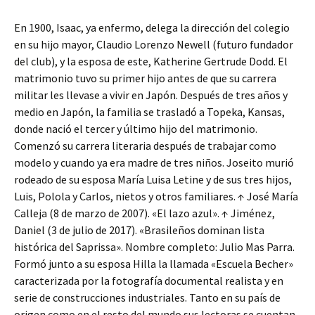
En 1900, Isaac, ya enfermo, delega la dirección del colegio
en su hijo mayor, Claudio Lorenzo Newell (futuro fundador
del club), y la esposa de este, Katherine Gertrude Dodd. El
matrimonio tuvo su primer hijo antes de que su carrera
militar les llevase a vivir en Japón. Después de tres años y
medio en Japón, la familia se trasladó a Topeka, Kansas,
donde nació el tercer y último hijo del matrimonio.
Comenzó su carrera literaria después de trabajar como
modelo y cuando ya era madre de tres niños. Joseito murió
rodeado de su esposa María Luisa Letine y de sus tres hijos,
Luis, Polola y Carlos, nietos y otros familiares. ↑ José María
Calleja (8 de marzo de 2007). «El lazo azul». ↑ Jiménez,
Daniel (3 de julio de 2017). «Brasileños dominan lista
histórica del Saprissa». Nombre completo: Julio Mas Parra.
Formó junto a su esposa Hilla la llamada «Escuela Becher»
caracterizada por la fotografía documental realista y en
serie de construcciones industriales. Tanto en su país de
origen como en el resto del mundo sus lectoras se cuentan