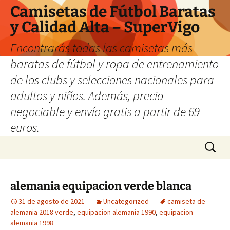
Camisetas de Fútbol Baratas
y Calidad Alta – SuperVigo
Encontrarás todas las camisetas más
baratas de fútbol y ropa de entrenamiento
de los clubs y selecciones nacionales para
adultos y niños. Además, precio
negociable y envío gratis a partir de 69
euros.
Saltar
Buscar:
al
contenido
alemania equipacion verde blanca
31 de agosto de 2021
Uncategorized
camiseta de
alemania 2018 verde
,
equipacion alemania 1990
,
equipacion
alemania 1998