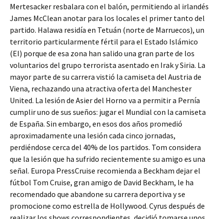
Mertesacker resbalara con el balón, permitiendo al irlandés
James McClean anotar para los locales el primer tanto del
partido. Halawa residía en Tetuán (norte de Marruecos), un
territorio particularmente fértil para el Estado Islámico
(EI) porque de esa zona han salido una gran parte de los
voluntarios del grupo terrorista asentado en Irak y Siria. La
mayor parte de su carrera vistió la camiseta del Austria de
Viena, rechazando una atractiva oferta del Manchester
United. La lesión de Asier del Horno va a permitir a Pernía
cumplir uno de sus sueños: jugar el Mundial con la camiseta
de España. Sin embargo, en esos dos años promedió
aproximadamente una lesión cada cinco jornadas,
perdiéndose cerca del 40% de los partidos. Tom considera
que la lesión que ha sufrido recientemente su amigo es una
señal. Europa PressCruise recomienda a Beckham dejar el
fútbol Tom Cruise, gran amigo de David Beckham, le ha
recomendado que abandone su carrera deportiva y se
promocione como estrella de Hollywood. Cyrus después de
realizar los shows correspondientes, decidió tomarse unos