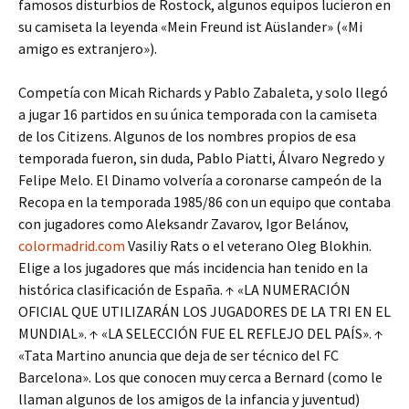
famosos disturbios de Rostock, algunos equipos lucieron en
su camiseta la leyenda «Mein Freund ist Aüslander» («Mi
amigo es extranjero»).
Competía con Micah Richards y Pablo Zabaleta, y solo llegó
a jugar 16 partidos en su única temporada con la camiseta
de los Citizens. Algunos de los nombres propios de esa
temporada fueron, sin duda, Pablo Piatti, Álvaro Negredo y
Felipe Melo. El Dinamo volvería a coronarse campeón de la
Recopa en la temporada 1985/86 con un equipo que contaba
con jugadores como Aleksandr Zavarov, Igor Belánov,
colormadrid.com
Vasiliy Rats o el veterano Oleg Blokhin.
Elige a los jugadores que más incidencia han tenido en la
histórica clasificación de España. ↑ «LA NUMERACIÓN
OFICIAL QUE UTILIZARÁN LOS JUGADORES DE LA TRI EN EL
MUNDIAL». ↑ «LA SELECCIÓN FUE EL REFLEJO DEL PAÍS». ↑
«Tata Martino anuncia que deja de ser técnico del FC
Barcelona». Los que conocen muy cerca a Bernard (como le
llaman algunos de los amigos de la infancia y juventud)