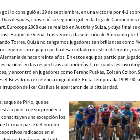
e gol lo consiguió el 29 de septiembre, en una victoria por 4-1 sobr
 Días después, convirtió su segundo gol en la Liga de Campeones c
rt. Eurocopa 2008 que se realizó en Austria y Suiza, y cuya final se
Ernst Happel de Viena, tras vencer a la selección de Alemania por 1
nando Torres. Quizá no tengamos jugadores tan brillantes como Me
o tenemos un equipo que ha desarrollado un estilo diferente, más
a Alemania de hace treinta años. En estos equipos participan jugad
es nacidos en las respectivas autonomías. La escuadra estuvo diri
es, y encontró en jugadores como Ferenc Puskás, Zoltán Czibor, 
zsef Bozsik una excelencia inigualable. En la temporada 1999-00, u
a irrupción de Íker Casillas le apartaron de la titularidad.
 saque de Pirlo, que se
está a punto de sorprender a
o constituyen una excepción los
ue forman parte del nombre
deportivos radicados en el
e alude el topónimo: Estrella