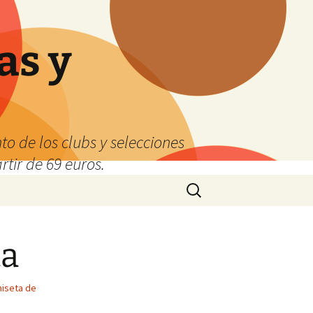
as y
o de los clubs y selecciones
tir de 69 euros.
Buscar:
ta
iseta de