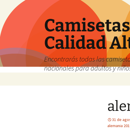
Camisetas 
Calidad Al
Encontrarás todas las camiseta
nacionales para adultos y niños
Saltar
al
contenido
ale
31 de ago
alemania 201