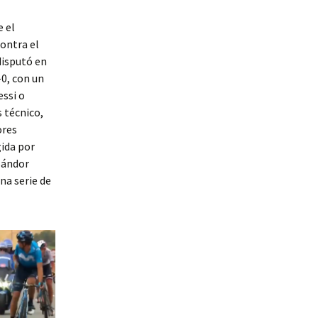
e el
ontra el
 disputó en
-0, con un
ssi o
 técnico,
ores
gida por
Sándor
na serie de