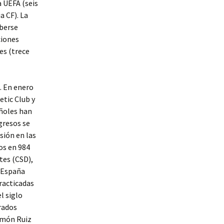
a UEFA (seis
a CF). La
aberse
ciones
es (trece
. En enero
etic Club y
añoles han
gresos se
sión en las
os en 984
tes (CSD),
n España
practicadas
l siglo
rados
amón Ruiz