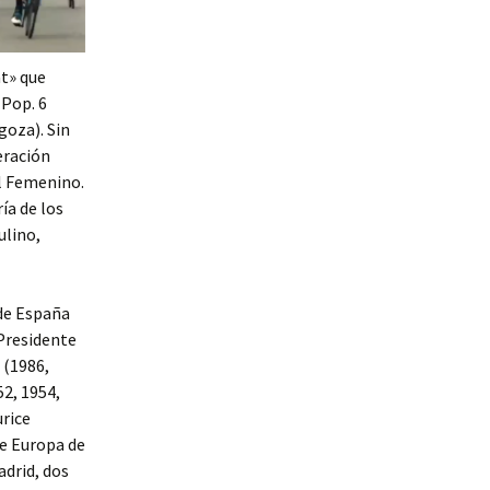
at» que
 Pop. 6
goza). Sin
eración
l Femenino.
ía de los
ulino,
de España
 Presidente
 (1986,
52, 1954,
urice
de Europa de
adrid, dos