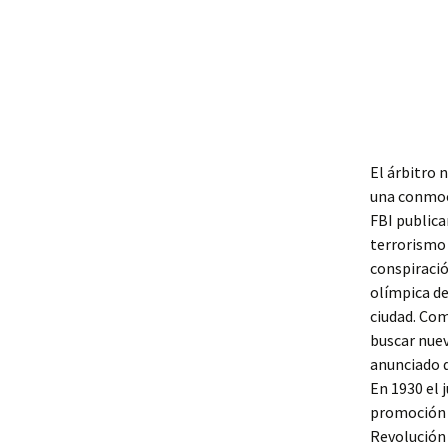
El árbitro 
una conmoci
FBI publica
terrorismo 
conspiració
olímpica de
ciudad. Com
buscar nuev
anunciado q
En 1930 el 
promoción d
Revolución 