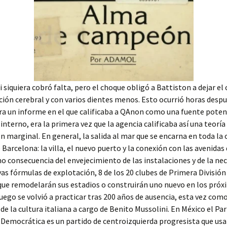
ni siquiera cobró falta, pero el choque obligó a Battiston a dejar e
ón cerebral y con varios dientes menos. Esto ocurrió horas despu
ra un informe en el que calificaba a QAnon como una fuente poten
interno, era la primera vez que la agencia calificaba así una teoría
n marginal. En general, la salida al mar que se encarna en toda la
 Barcelona: la villa, el nuevo puerto y la conexión con las avenidas 
o consecuencia del envejecimiento de las instalaciones y de la ne
as fórmulas de explotación, 8 de los 20 clubes de Primera División
ue remodelarán sus estadios o construirán uno nuevo en los próx
juego se volvió a practicar tras 200 años de ausencia, esta vez com
e la cultura italiana a cargo de Benito Mussolini. En México el Par
Democrática es un partido de centroizquierda progresista que usa