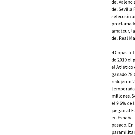
del Valencia
del Sevilla 
selección 
proclamado
amateur, la
del Real Ma
4 Copas Int
de 2019 el 
el Atlético
ganado 78 t
redujeron 2
temporadas 
millones. S
el 9.6% de 
juegan al F
en España. 
pasado. En 
paramilita