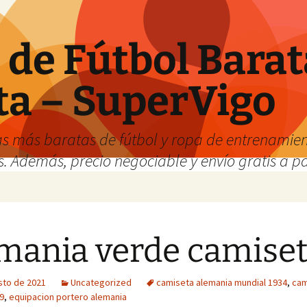
de Fútbol Barat
ta – SuperVigo
s más baratas de fútbol y ropa de entrenamient
. Además, precio negociable y envío gratis a par
mania verde camise
sto de 2021
Uncategorized
camiseta alemania mundial 1934
,
cam
9
,
equipacion portero alemania