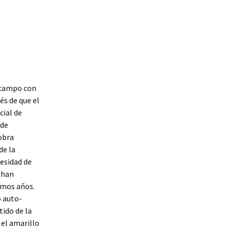
l campo con
és de que el
cial de
 de
 obra
de la
cesidad de
 han
imos años.
o auto-
tido de la
 el amarillo