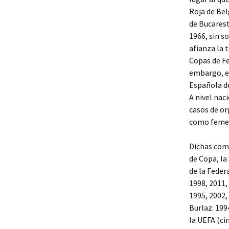
Roja de Bel
de Bucarest
1966, sin s
afianza la 
Copas de Fe
embargo, el
Española de
A nivel nac
casos de or
como femen
Dichas com
de Copa, la
de la Feder
1998, 2011,
1995, 2002,
Burlaz: 199
la UEFA (ci