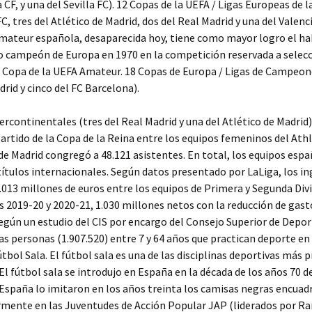
 CF, y una del Sevilla FC). 12 Copas de la UEFA / Ligas Europeas de l
FC, tres del Atlético de Madrid, dos del Real Madrid y una del Valenci
amateur española, desaparecida hoy, tiene como mayor logro el h
 campeón de Europa en 1970 en la competición reservada a selec
 Copa de la UEFA Amateur. 18 Copas de Europa / Ligas de Campeon
drid y cinco del FC Barcelona).
ercontinentales (tres del Real Madrid y una del Atlético de Madrid)
partido de la Copa de la Reina entre los equipos femeninos del Athl
 de Madrid congregó a 48.121 asistentes. En total, los equipos esp
ítulos internacionales. Según datos presentado por LaLiga, los in
.013 millones de euros entre los equipos de Primera y Segunda Divi
2019-20 y 2020-21, 1.030 millones netos con la reducción de gast
egún un estudio del CIS por encargo del Consejo Superior de Depor
las personas (1.907.520) entre 7 y 64 años que practican deporte e
útbol Sala. El fútbol sala es una de las disciplinas deportivas más 
El fútbol sala se introdujo en España en la década de los años 70 de
España lo imitaron en los años treinta los camisas negras encuad
rmente en las Juventudes de Acción Popular JAP (liderados por R