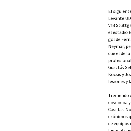
El siguient
Levante UD.
VfB Stuttga
el estadio 
gol de Fer
Neymar, per
que el de l
profesional
Gusztáv Seb
Kocsis y Jó
lesiones y l
Tremendo el
envenena y 
Casillas. N
exónimos q
de equipos 
lugar al qu