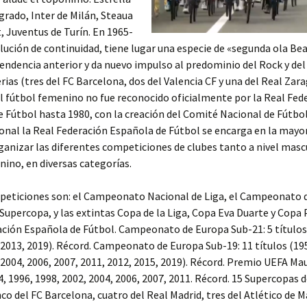
grado, Inter de Milán, Steaua
, Juventus de Turín. En 1965-
olución de continuidad, tiene lugar una especie de «segunda ola Be
tendencia anterior y da nuevo impulso al predominio del Rock y del
rias (tres del FC Barcelona, dos del Valencia CF y una del Real Zara
 fútbol femenino no fue reconocido oficialmente por la Real Fed
 Fútbol hasta 1980, con la creación del Comité Nacional de Fútbo
ional la Real Federación Española de Fútbol se encarga en la mayor
ganizar las diferentes competiciones de clubes tanto a nivel masc
ino, en diversas categorías.
peticiones son: el Campeonato Nacional de Liga, el Campeonato 
 Supercopa, y las extintas Copa de la Liga, Copa Eva Duarte y Copa
ación Española de Fútbol. Campeonato de Europa Sub-21: 5 títulos
 2013, 2019). Récord. Campeonato de Europa Sub-19: 11 títulos (19
 2004, 2006, 2007, 2011, 2012, 2015, 2019). Récord. Premio UEFA Ma
4, 1996, 1998, 2002, 2004, 2006, 2007, 2011. Récord. 15 Supercopas 
nco del FC Barcelona, cuatro del Real Madrid, tres del Atlético de M