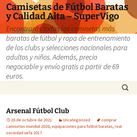
Camisetas de Fútbol Baratas
y Calidad Alta – SuperVigo
Encontrarás todas las camisetas más
baratas de fútbol y ropa de entrenamiento
de los clubs y selecciones nacionales para
adultos y niños. Además, precio
negociable y envío gratis a partir de 69
euros.
Saltar
Buscar:
al
contenido
Arsenal Fútbol Club
26 de octubre de 2021
Uncategorized
comprar
camisetas mundial 2020
,
equipaciones para futbol baratas
,
real
sociedad uefa 2017