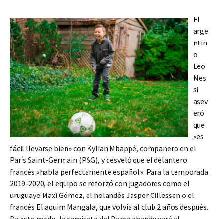
El
arge
ntin
o
Leo
Mes
si
asev
eró
que
«es
fácil llevarse bien» con Kylian Mbappé, compañero en el
París Saint-Germain (PSG), y desveló que el delantero
francés «habla perfectamente español». Para la temporada
2019-2020, el equipo se reforzó con jugadores como el
uruguayo Maxi Gómez, el holandés Jasper Cillessen o el
francés Eliaquim Mangala, que volvía al club 2 años después.
De este modo, la camiseta del Barça abandonará el