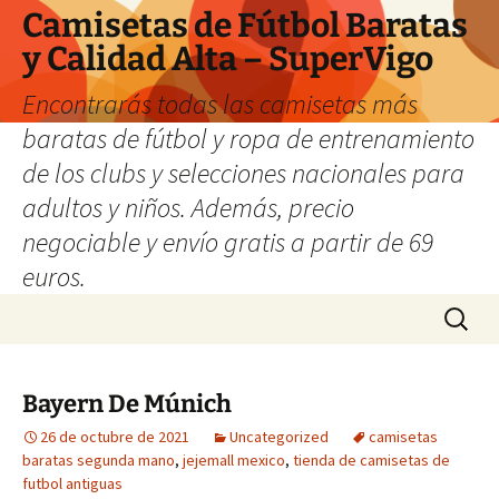
Camisetas de Fútbol Baratas
y Calidad Alta – SuperVigo
Encontrarás todas las camisetas más
baratas de fútbol y ropa de entrenamiento
de los clubs y selecciones nacionales para
adultos y niños. Además, precio
negociable y envío gratis a partir de 69
euros.
Saltar
Buscar:
al
contenido
Bayern De Múnich
26 de octubre de 2021
Uncategorized
camisetas
baratas segunda mano
,
jejemall mexico
,
tienda de camisetas de
futbol antiguas