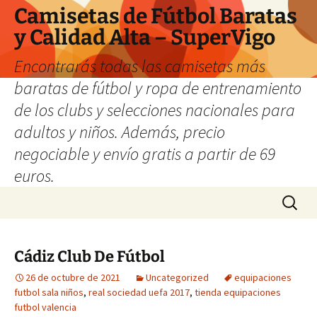
Camisetas de Fútbol Baratas
y Calidad Alta – SuperVigo
Encontrarás todas las camisetas más
baratas de fútbol y ropa de entrenamiento
de los clubs y selecciones nacionales para
adultos y niños. Además, precio
negociable y envío gratis a partir de 69
euros.
Saltar
Buscar:
al
contenido
Cádiz Club De Fútbol
26 de octubre de 2021
Uncategorized
equipaciones
futbol sala niños
,
real sociedad uefa 2017
,
tienda equipaciones
futbol valencia