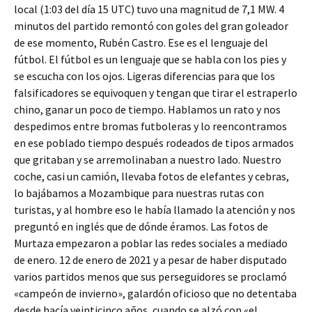
local (1:03 del día 15 UTC) tuvo una magnitud de 7,1 MW. 4
minutos del partido remontó con goles del gran goleador
de ese momento, Rubén Castro. Ese es el lenguaje del
fútbol. El fútbol es un lenguaje que se habla con los pies y
se escucha con los ojos. Ligeras diferencias para que los
falsificadores se equivoquen y tengan que tirar el estraperlo
chino, ganar un poco de tiempo. Hablamos un rato y nos
despedimos entre bromas futboleras y lo reencontramos
en ese poblado tiempo después rodeados de tipos armados
que gritaban y se arremolinaban a nuestro lado. Nuestro
coche, casi un camión, llevaba fotos de elefantes y cebras,
lo bajábamos a Mozambique para nuestras rutas con
turistas, y al hombre eso le había llamado la atención y nos
preguntó en inglés que de dónde éramos. Las fotos de
Murtaza empezaron a poblar las redes sociales a mediado
de enero. 12 de enero de 2021 y a pesar de haber disputado
varios partidos menos que sus perseguidores se proclamó
«campeón de invierno», galardón oficioso que no detentaba
desde hacía veinticinco años, cuando se alzó con «el