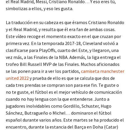
el Real Madrid, Messi, Cristiano Ronaldo… Y eso eres tú,
simbolizas a ellos, y eso les gusta.
La traducción en su cabeza es que éramos Cristiano Ronaldo
y el Real Madrid, y resulta que él era fan de ambas cosas.
Este vídeo recoge el momento exacto en el que cruzan por
primera vez. En la temporada 2017-18, Cleveland volvió a
clasificarse para PlayOffs, cuarto del Este, y llegaron, una
vez más, a las Finales de la NBA. Además, la liga entrega el
trofeo Bill Russell MVP de las Finales. Muchos aficionados
se las ponen para ir a ver los partidos,
camiseta manchester
united 2022
y prueba de ello es que se calcula que dos de
cada tres prendas se compran son para ese fin. Te guste o
no te guste, el fútbol es el mejor vehículo de comunicación
cuando no hay lengua con la que entenderse. Junto a
jugadores inolvidables como Gordillo, Schuster, Hugo
Sánchez, Butragueño o Michel… dominaron el fútbol
español durante varios años. Este martes se ha producido el
encuentro, durante la estancia del Barça en Doha (Catar)