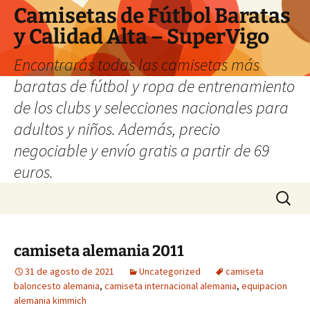
Camisetas de Fútbol Baratas
y Calidad Alta – SuperVigo
Encontrarás todas las camisetas más
baratas de fútbol y ropa de entrenamiento
de los clubs y selecciones nacionales para
adultos y niños. Además, precio
negociable y envío gratis a partir de 69
euros.
Saltar
Buscar:
al
contenido
camiseta alemania 2011
31 de agosto de 2021
Uncategorized
camiseta
baloncesto alemania
,
camiseta internacional alemania
,
equipacion
alemania kimmich