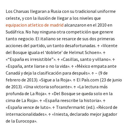
Los Charuas llegaran a Rusia con su tradicional uniforme
celeste, y con la ilusión de llegar a los niveles que
equipacion atletico de madrid
alcanzaron en el 2010 en
Sudáfrica. No hay ninguna otra competición que genere
tanto negocio. El italiano se resarce de sus dos primeras
acciones del partido, un tanto desafortunadas. ↑ «Vicente
del Bosque iguala el ‘doblete’ de Helmut Schoen». ↑
«“España es irresistible”». ↑ «Casillas, santo y villano». ↑
«España, ante liarse o no la vida». ↑ «México empata ante
Canadá y deja la clasificación para después». ↑ – (9 de
febrero de 2013). «Sigue a la Roja». ↑ El País.com (23 de junio
de 2013). «Una victoria sofocante». ↑ «La lectura más
profunda de La Roja». ↑ «Del Bosque se queda solo en la
cima de La Roja». ↑ «España reescribe la historia». ↑
«España vence de luto». ↑ Transfermarkt (ed.). «Récord de
internacionalidades». ↑ «Iniesta, declarado mejor jugador
de la Eurocopa».