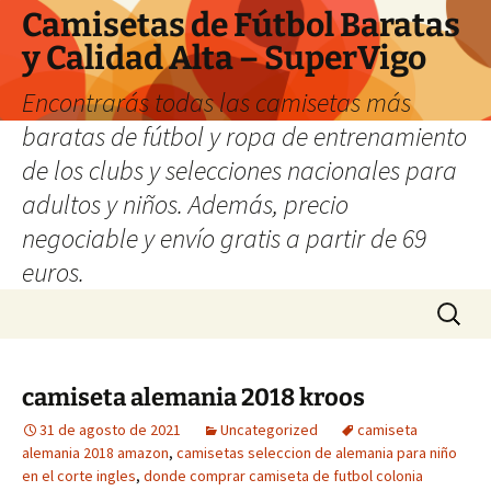
Camisetas de Fútbol Baratas
y Calidad Alta – SuperVigo
Encontrarás todas las camisetas más
baratas de fútbol y ropa de entrenamiento
de los clubs y selecciones nacionales para
adultos y niños. Además, precio
negociable y envío gratis a partir de 69
euros.
Saltar
Buscar:
al
contenido
camiseta alemania 2018 kroos
31 de agosto de 2021
Uncategorized
camiseta
alemania 2018 amazon
,
camisetas seleccion de alemania para niño
en el corte ingles
,
donde comprar camiseta de futbol colonia