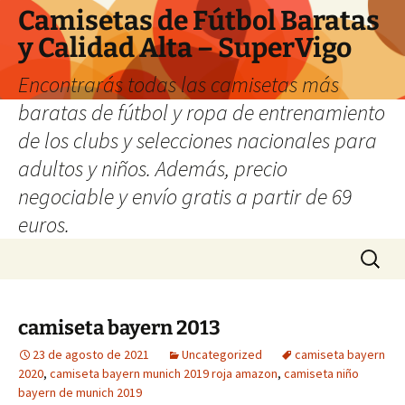
Camisetas de Fútbol Baratas
y Calidad Alta – SuperVigo
Encontrarás todas las camisetas más
baratas de fútbol y ropa de entrenamiento
de los clubs y selecciones nacionales para
adultos y niños. Además, precio
negociable y envío gratis a partir de 69
euros.
Saltar
Buscar:
al
contenido
camiseta bayern 2013
23 de agosto de 2021
Uncategorized
camiseta bayern
2020
,
camiseta bayern munich 2019 roja amazon
,
camiseta niño
bayern de munich 2019