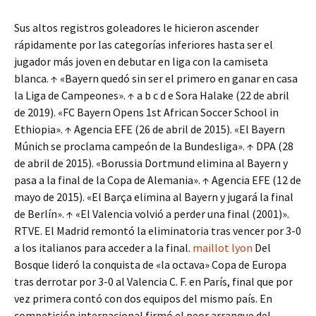
Sus altos registros goleadores le hicieron ascender
rápidamente por las categorías inferiores hasta ser el
jugador más joven en debutar en liga con la camiseta
blanca. ↑ «Bayern quedó sin ser el primero en ganar en casa
la Liga de Campeones». ↑ a b c d e Sora Halake (22 de abril
de 2019). «FC Bayern Opens 1st African Soccer School in
Ethiopia». ↑ Agencia EFE (26 de abril de 2015). «El Bayern
Múnich se proclama campeón de la Bundesliga». ↑ DPA (28
de abril de 2015). «Borussia Dortmund elimina al Bayern y
pasa a la final de la Copa de Alemania». ↑ Agencia EFE (12 de
mayo de 2015). «El Barça elimina al Bayern y jugará la final
de Berlín». ↑ «El Valencia volvió a perder una final (2001)».
RTVE. El Madrid remontó la eliminatoria tras vencer por 3-0
a los italianos para acceder a la final.
maillot lyon
Del
Bosque lideró la conquista de «la octava» Copa de Europa
tras derrotar por 3-0 al Valencia C. F. en París, final que por
vez primera contó con dos equipos del mismo país. En
competición internacional firmó el peor arranque del