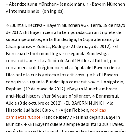
– Abendzeitung München» (en alemán). ↑ «Bayern München
v Internazionale» (en inglés).
↑ «Junta Directiva – Bayern München AG». Terra. 19 de mayo
de 2012. «El Bayern cierra la temporada con un triplete de
subcampeonatos, en la Bundesliga, la Copa alemana y la
Champions». ↑ Zuleta, Rodrigo (21 de mayo de 2012). «El
Borussia de Dortmund logra su segunda Bundesliga
consecutiva». ↑ «La afición de Adolf Hitler al futbol, por
conveniencia del régimen». ↑ «La cúpula del Bayern cierra
filas ante la crisis y ataca a los críticos». ↑ a b «El Bayern
conquista su quinta Bundesliga consecutiva». ↑ Honigstein,
Raphael (12 de mayo de 2012). «Bayern Munich embrace
anti-Nazi history after 80 years of silence». ↑ Benmergui,
Alicia (3 de octubre de 2012). «EL BAYERN MUNICH y la
Historia Judía del Club». ↑ «Arjen Robben,
replicas
camisetas futbol
Franck Ribéry y Rafinha dejan al Bayern
Múnich». ↑ «El Bayern quiere siempre debilitar a sus rivales,
según Borussia Dortmund». La segunda y tercera equipación