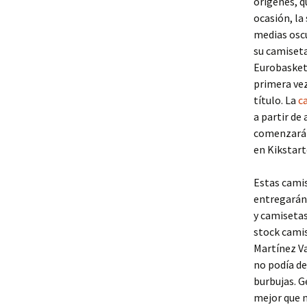
orígenes, q
ocasión, la
medias osc
su camiseta
Eurobasket.
primera vez
título. La
c
a partir de
comenzará 
en Kikstart
Estas camis
entregarán 
y camiseta
stock camis
Martínez Va
no podía de
burbujas. G
mejor que n