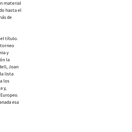
un material
do hasta el
más de
l título.
 torneo
nia y
ión la
ell, Joan
a lista
a los
a y,
 Europeo.
ganada esa