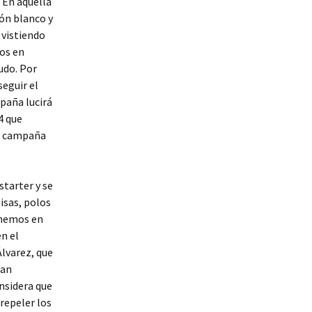
 En aquella
lón blanco y
 vistiendo
ros en
udo. Por
seguir el
spaña lucirá
4 que
na campaña
tarter y se
isas, polos
enemos en
n el
Álvarez, que
ean
nsidera que
repeler los