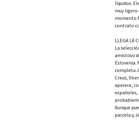
líquidos. E
muy ligero 
momento Ni
contrato co
LLEGA LA CO
La selecció
amistoso de
Eslovenia. N
completa J
Creus, Vice
aparece, co
españoles, 
probablemen
Aunque pued
parcela y, s