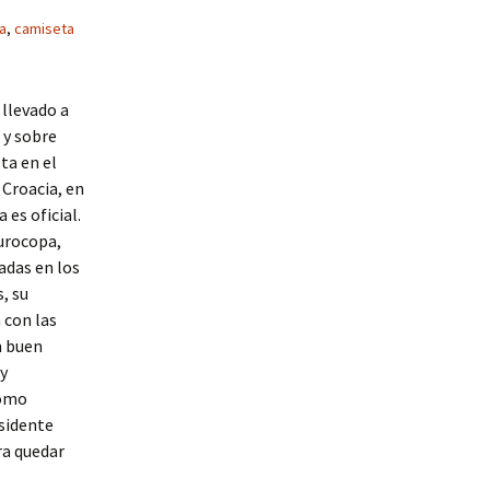
a
,
camiseta
 llevado a
 y sobre
ta en el
 Croacia, en
 es oficial.
Eurocopa,
adas en los
, su
con las
n buen
uy
como
esidente
ra quedar