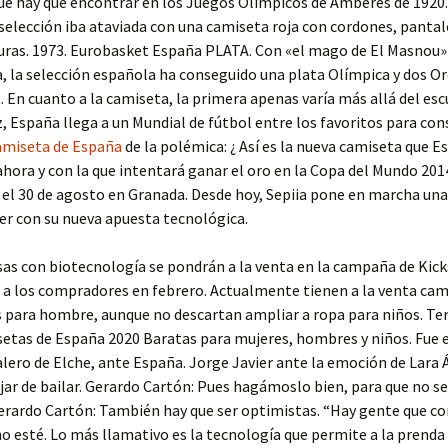
ue hay que encontrar en los Juegos Olímpicos de Amberes de 1920.
 selección iba ataviada con una camiseta roja con cordones, panta
uras. 1973. Eurobasket España PLATA. Con «el mago de El Masnou»
, la selección española ha conseguido una plata Olímpica y dos O
 En cuanto a la camiseta, la primera apenas varía más allá del esc
, España llega a un Mundial de fútbol entre los favoritos para con
amiseta de España
de la polémica: ¿ Así es la nueva camiseta que E
 ahora y con la que intentará ganar el oro en la Copa del Mundo 201
el 30 de agosto en Granada. Desde hoy, Sepiia pone en marcha u
er con su nueva apuesta tecnológica.
as con biotecnología se pondrán a la venta en la campaña de Kicks
a los compradores en febrero. Actualmente tienen a la venta cam
s para hombre, aunque no descartan ampliar a ropa para niños. T
etas de España 2020 Baratas para mujeres, hombres y niños. Fue e
lero de Elche, ante España. Jorge Javier ante la emoción de Lara 
jar de bailar. Gerardo Cartón: Pues hagámoslo bien, para que no s
erardo Cartón: También hay que ser optimistas. “Hay gente que co
o esté. Lo más llamativo es la tecnología que permite a la prenda 