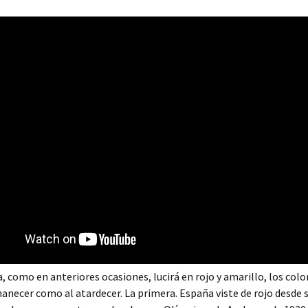
, como en anteriores ocasiones, lucirá en rojo y amarillo, los color
anecer como al atardecer. La primera. España viste de rojo desde 