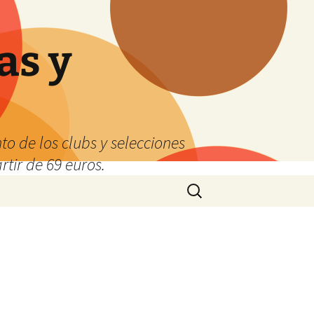
as y
o de los clubs y selecciones
tir de 69 euros.
Buscar: