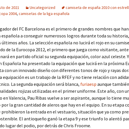
sto de 2021
Uncategorized
camiseta de españa 2010 con estrell
copa 2004
,
camisetas de la liga española
ugador del FC Barcelona es el primero de grandes nombres que han
n española a conseguir numerosos logros durante toda su historia,
s últimos años. La selección española no lucirá el rojo en su camise
ido de la Eurocopa 2012, el primero que juega como visitante, ante
nará en partido oficial su segunda equipación, color azul celeste. Ya
n Española ha presentado la equipación que lucirá en la próxima 
a con un innovado diseño con diferentes tonos de rojo y rayas dor
 equipación es un trabajo de la RFEF y no tiene relación con adidas
nico. La segunda equipación será blanca,
furiaesp
aunque también 
lidades rojizas utilizadas en el primer uniforme. Este año, con u
 en Valencia, Pau Ribas vuelve a ser aspirante, aunque lo tiene m
por la gran cantidad de aleros que hay en el equipo. En su etapa 
e prohibieron la entrada en el vestuario, situación que ya como pr
ostenible. El antioqueño ganó la etapa 9 y ese triunfo lo alentó pa
do lugar del podio, por detrás de Chris Froome.