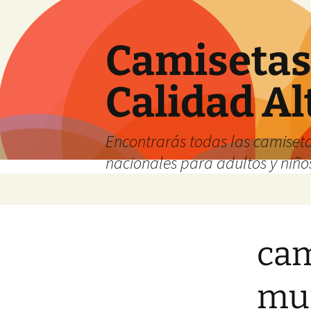
Camisetas 
Calidad Al
Encontrarás todas las camiseta
nacionales para adultos y niños
Saltar
al
contenido
cam
mu