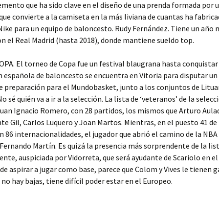
lemento que ha sido clave en el diseño de una prenda formada por 
que convierte a la camiseta en la más liviana de cuantas ha fabrica
ke para un equipo de baloncesto. Rudy Fernández. Tiene un año 
n el Real Madrid (hasta 2018), donde mantiene sueldo top.
PA. El torneo de Copa fue un festival blaugrana hasta conquistar e
n española de baloncesto se encuentra en Vitoria para disputar un
 preparación para el Mundobasket, junto a los conjuntos de Litua
o sé quién va a ir a la selección. La lista de ‘veteranos’ de la selecc
uan Ignacio Romero, con 28 partidos, los mismos que Arturo Aulad
nte Gil, Carlos Luquero y Joan Martos. Mientras, en el puesto 41 de l
n 86 internacionalidades, el jugador que abrió el camino de la NBA 
Fernando Martín. Es quizá la presencia más sorprendente de la list
te, auspiciada por Vidorreta, que será ayudante de Scariolo en el
e aspirar a jugar como base, parece que Colom y Vives le tienen 
i no hay bajas, tiene difícil poder estar en el Europeo.