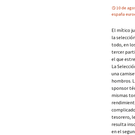
10 de ago
españa euro
El mítico j
la selecció
todo, en lo
tercer part
el que estre
La Selecció
una camiset
hombros. La
sponsor téc
mismas tona
rendimiento
complicado 
tesorero, l
resulta ins
en el segun