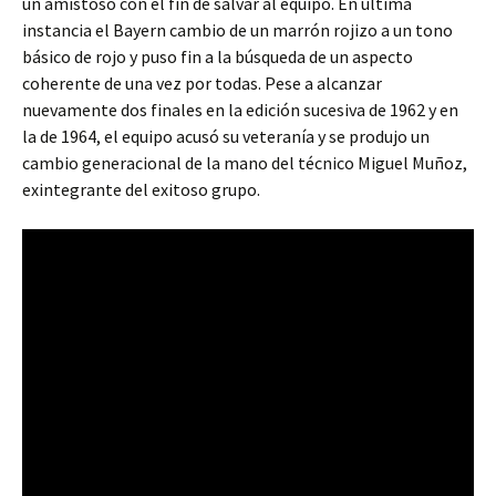
un amistoso con el fin de salvar al equipo. En última
instancia el Bayern cambio de un marrón rojizo a un tono
básico de rojo y puso fin a la búsqueda de un aspecto
coherente de una vez por todas. Pese a alcanzar
nuevamente dos finales en la edición sucesiva de 1962 y en
la de 1964, el equipo acusó su veteranía y se produjo un
cambio generacional de la mano del técnico Miguel Muñoz,
exintegrante del exitoso grupo.