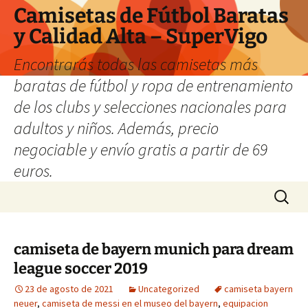
Camisetas de Fútbol Baratas
y Calidad Alta – SuperVigo
Encontrarás todas las camisetas más
baratas de fútbol y ropa de entrenamiento
de los clubs y selecciones nacionales para
adultos y niños. Además, precio
negociable y envío gratis a partir de 69
euros.
Saltar
Buscar:
al
contenido
camiseta de bayern munich para dream
league soccer 2019
23 de agosto de 2021
Uncategorized
camiseta bayern
neuer
,
camiseta de messi en el museo del bayern
,
equipacion