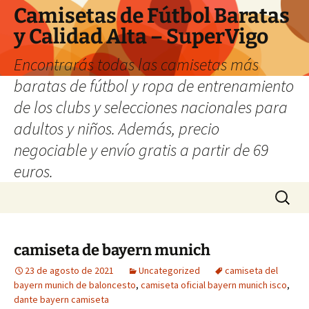
Camisetas de Fútbol Baratas
y Calidad Alta – SuperVigo
Encontrarás todas las camisetas más
baratas de fútbol y ropa de entrenamiento
de los clubs y selecciones nacionales para
adultos y niños. Además, precio
negociable y envío gratis a partir de 69
euros.
Saltar
Buscar:
al
contenido
camiseta de bayern munich
23 de agosto de 2021
Uncategorized
camiseta del
bayern munich de baloncesto
,
camiseta oficial bayern munich isco
,
dante bayern camiseta