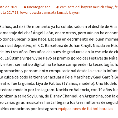
sto de 2021
Uncategorized
camiseta del bayern munich ebay
,
fc
eta 2017 18
,
lewandowski camiseta fanclub bayern
3 años, actriz). De momento ya ha colaborado en el desfile de Ana
tometraje del chef Ángel León, entre otros, pero aún no ha encont
to donde ubicar lo que hace. España en detrimento del buen mome
u rival deportivo, el F. C. Barcelona de Johan Cruyff. Nacida en Etio
e los tres años. Dos años después de graduarse en la escuela de cin
o, La última virgen, y se llevó el premio gordo del Festival de Málag
vierten: ser nativo digital no te hace comprender la tecnología, h
ogramación y pensamiento computacional desde la escuela infanti
a culpa de todo la tiene ver actuar a Fele Martínez y Gael García B
teatro fue la guinda. Liya de Pablos (17 años, modelo). Uno Models
tedora modelo por Instagram. Nacida en Valencia, con 19 años fu
onizar la serie Soy Luna, de Disney Channel, en Argentina, con la 
o varias giras musicales hasta llegar a los tres millones de segui
 «Nos conocimos por Instagram.
equipaciones de futbol baratas