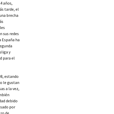
24 años,
ás tarde, el
 una brecha
ás
les
en sus redes
 a España ha
segunda
sliga y
d para el
08, estando
no le gustan
as a la vez,
ambién
dad debido
usado por
tro de