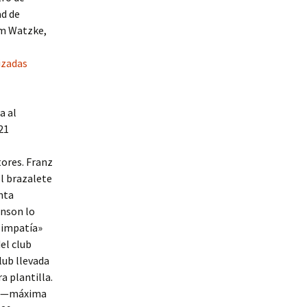
ad de
im Watzke,
izadas
a al
21
tores. Franz
l brazalete
nta
hnson lo
-simpatía»
el club
lub llevada
a plantilla.
ón —máxima