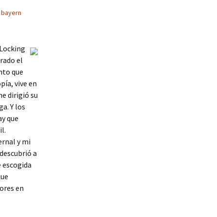
 bayern
 Locking
rado el
nto que
pía, vive en
e dirigió su
a. Y los
ay que
l.
ernal y mi
 descubrió a
e escogida
que
dores en