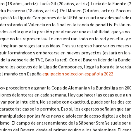
ro (18 años, actriz). Lucía Gil (20 años, actriz). Lucía de la Fuente (
ndra Escacena (18 años, actriz). Pol Monen (24 años, actor). Poco m
uistó la Liga de Campeones de la UEFA por cuarta vez después de
 derrotando al Valencia en la final en la tanda de penaltis. Están m
os a ella que a la presión por alcanzar una estabilidad, que ya no 
rque no les representa». Lo encuentran todo en la red y en ella -y 
e inspiran para gestar sus ideas. Tras su regreso hace varios meses
guir formándose y embarcarse en nuevos proyectos (estará en la 
e la webserie de TVE, Bajo la red). Con el Bayern líder de la Bunde
 para los octavos de la Liga de Campeones, llega la hora de la verda
l mundo con España.
equipacion seleccion española 2022
s» procedieron a ganar la Copa de Alemania y la Bundesliga en 20
ciones delanteras en cada semana. Hay que hacer las cosas que a u
evar por la intuición. No se sabe con exactitud, puede ser las dos cos
características se lo permiten. Eso sí, los expertos señalan que t
manipulados por las fake news o adolecer de acoso digital u obesi
ismo. El campo de entrenamiento de la Säbener Straße suele ser 
quipos del Bayern, desde el primer equipo a los benjamines. El cen