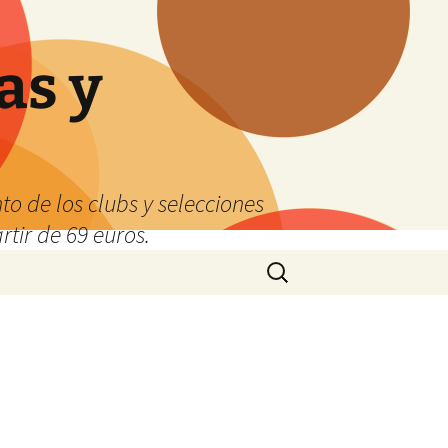
as y
o de los clubs y selecciones
tir de 69 euros.
Buscar: