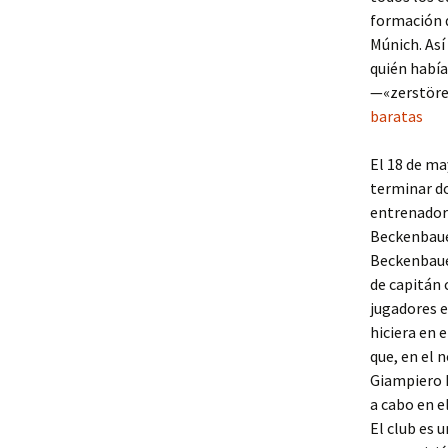
formación d
Múnich. Así
quién había
—«zerstöre
baratas
El 18 de ma
terminar d
entrenadore
Beckenbauer
Beckenbaue
de capitán 
jugadores e
hiciera en 
que, en el 
Giampiero B
a cabo en el
El club es 