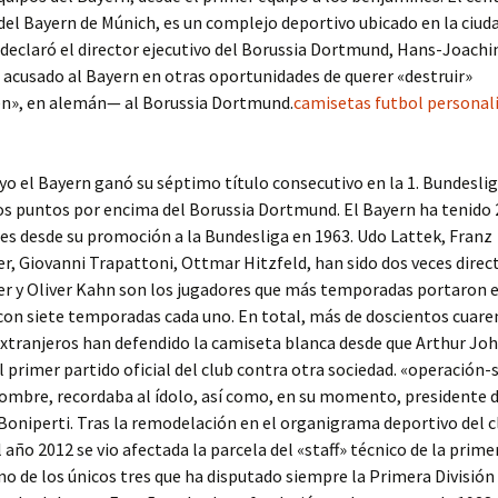
el Bayern de Múnich, es un complejo deportivo ubicado en la ciud
 declaró el director ejecutivo del Borussia Dortmund, Hans-Joach
 acusado al Bayern en otras oportunidades de querer «destruir»
n», en alemán— al Borussia Dortmund.
camisetas futbol personal
yo el Bayern ganó su séptimo título consecutivo en la 1. Bundeslig
os puntos por encima del Borussia Dortmund. El Bayern ha tenido 
s desde su promoción a la Bundesliga en 1963. Udo Lattek, Franz
, Giovanni Trapattoni, Ottmar Hitzfeld, han sido dos veces direc
r y Oliver Kahn son los jugadores que más temporadas portaron e
con siete temporadas cada uno. En total, más de doscientos cuare
xtranjeros han defendido la camiseta blanca desde que Arthur Jo
el primer partido oficial del club contra otra sociedad. «operación
nombre, recordaba al ídolo, así como, en su momento, presidente d
oniperti. Tras la remodelación en el organigrama deportivo del c
 año 2012 se vio afectada la parcela del «staff» técnico de la primer
uno de los únicos tres que ha disputado siempre la Primera Divisi