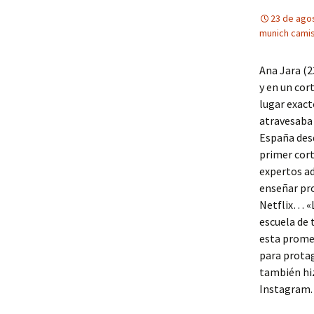
23 de ago
munich camis
Ana Jara (2
y en un cor
lugar exac
atravesaba s
España desd
primer cort
expertos ad
enseñar pr
Netflix… «L
escuela de 
esta prome
para protag
también hiz
Instagram.