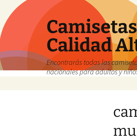
Camisetas 
Calidad Al
Encontrarás todas las camiseta
nacionales para adultos y niños
Saltar
al
contenido
cam
mu