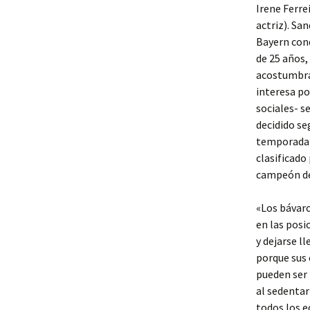
Irene Ferrei
actriz). Sa
Bayern conq
de 25 años,
acostumbrad
interesa po
sociales- s
decidido se
temporada d
clasificado
campeón de
«Los bávaro
en las posi
y dejarse ll
porque sus 
pueden ser 
al sedentar
todos los e