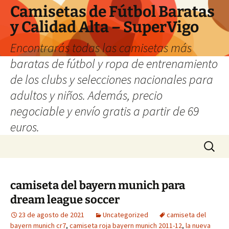
Camisetas de Fútbol Baratas
y Calidad Alta – SuperVigo
Encontrarás todas las camisetas más
baratas de fútbol y ropa de entrenamiento
de los clubs y selecciones nacionales para
adultos y niños. Además, precio
negociable y envío gratis a partir de 69
euros.
Saltar
Buscar:
al
contenido
camiseta del bayern munich para
dream league soccer
23 de agosto de 2021
Uncategorized
camiseta del
bayern munich cr7
,
camiseta roja bayern munich 2011-12
,
la nueva