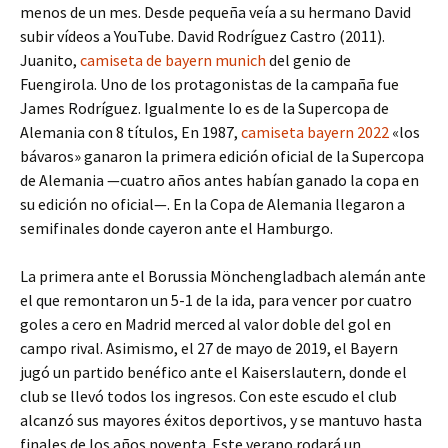
menos de un mes. Desde pequeña veía a su hermano David
subir vídeos a YouTube. David Rodríguez Castro (2011).
Juanito,
camiseta de bayern munich
del genio de
Fuengirola. Uno de los protagonistas de la campaña fue
James Rodríguez. Igualmente lo es de la Supercopa de
Alemania con 8 títulos, En 1987,
camiseta bayern 2022
«los
bávaros» ganaron la primera edición oficial de la Supercopa
de Alemania —cuatro años antes habían ganado la copa en
su edición no oficial—. En la Copa de Alemania llegaron a
semifinales donde cayeron ante el Hamburgo.
La primera ante el Borussia Mönchengladbach alemán ante
el que remontaron un 5-1 de la ida, para vencer por cuatro
goles a cero en Madrid merced al valor doble del gol en
campo rival. Asimismo, el 27 de mayo de 2019, el Bayern
jugó un partido benéfico ante el Kaiserslautern, donde el
club se llevó todos los ingresos. Con este escudo el club
alcanzó sus mayores éxitos deportivos, y se mantuvo hasta
finales de los años noventa. Este verano rodará un