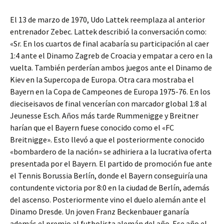
El 13 de marzo de 1970, Udo Lattek reemplaza al anterior
entrenador Zebec. Lattek describió la conversación como:
«Sr. En los cuartos de final acabaría su participación al caer
1:4 ante el Dinamo Zagreb de Croacia y empatar a cero en la
vuelta. También perderían ambos juegos ante el Dinamo de
Kiev en la Supercopa de Europa. Otra cara mostraba el
Bayern en la Copa de Campeones de Europa 1975-76. En los
dieciseisavos de final vencerían con marcador global 1:8 al
Jeunesse Esch. Años más tarde Rummenigge y Breitner
harían que el Bayern fuese conocido como el «FC
Breitnigge». Esto llevó a que el posteriormente conocido
«bombardero de la nación» se adhiriera a la lucrativa oferta
presentada por el Bayern. El partido de promoción fue ante
el Tennis Borussia Berlín, donde el Bayern conseguiría una
contundente victoria por 8:0 en la ciudad de Berlín, además
del ascenso. Posteriormente vino el duelo alemán ante el
Dinamo Dresde. Un joven Franz Beckenbauer ganaría
además el premio al futbolista alemán del año. Ese año el