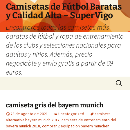
Camisetas de Fútbol Baratas
y Calidad Alta – SuperVigo
Encontrarás todas las camisetas más
baratas de fútbol y ropa de entrenamiento
de los clubs y selecciones nacionales para
adultos y niños. Además, precio
negociable y envío gratis a partir de 69
euros.
Saltar
Buscar:
al
contenido
camiseta gris del bayern munich
23 de agosto de 2021
Uncategorized
camiseta
alternativa bayern munich 2017
,
camiseta de entrenamiento del
bayern munich 2018
,
comprar 2 equipacion bayern munchen