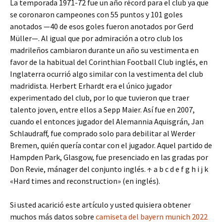
La temporada 1971-72 fue un año récord para el club ya que
se coronaron campeones con 55 puntos y 101 goles
anotados —40 de esos goles fueron anotados por Gerd
Müller—. Al igual que por admiración a otro club los
madrileños cambiaron durante un año su vestimenta en
favor de la habitual del Corinthian Football Club inglés, en
Inglaterra ocurrió algo similar con la vestimenta del club
madridista. Herbert Erhardt era el único jugador
experimentado del club, por lo que tuvieron que traer
talento joven, entre ellos a Sepp Maier. Así fue en 2007,
cuando el entonces jugador del Alemannia Aquisgrán, Jan
Schlaudraff, fue comprado solo para debilitar al Werder
Bremen, quién quería contar con el jugador. Aquel partido de
Hampden Park, Glasgow, fue presenciado en las gradas por
Don Revie, mánager del conjunto inglés. ↑ a b c d e f g h i j k
«Hard times and reconstruction» (en inglés).
Si usted acarició este artículo y usted quisiera obtener
muchos más datos sobre
camiseta del bayern munich 2022