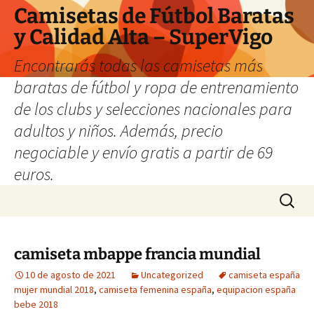
Camisetas de Fútbol Baratas
y Calidad Alta – SuperVigo
Encontrarás todas las camisetas más
baratas de fútbol y ropa de entrenamiento
de los clubs y selecciones nacionales para
adultos y niños. Además, precio
negociable y envío gratis a partir de 69
euros.
Saltar
Buscar:
al
contenido
camiseta mbappe francia mundial
10 de agosto de 2021
Uncategorized
camiseta españa
mujer mundial 2018
,
camiseta femenina españa
,
equipacion españa
bebe 2018