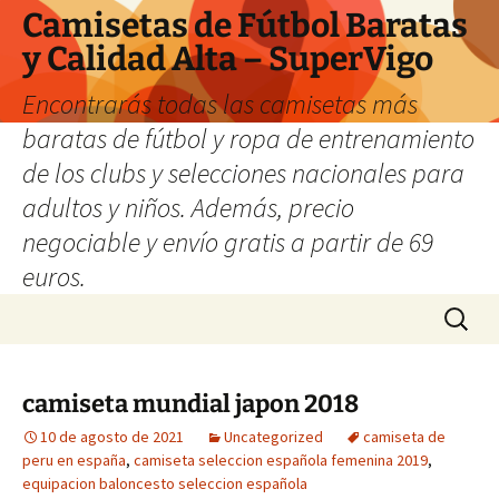
Camisetas de Fútbol Baratas
y Calidad Alta – SuperVigo
Encontrarás todas las camisetas más
baratas de fútbol y ropa de entrenamiento
de los clubs y selecciones nacionales para
adultos y niños. Además, precio
negociable y envío gratis a partir de 69
euros.
Saltar
Buscar:
al
contenido
camiseta mundial japon 2018
10 de agosto de 2021
Uncategorized
camiseta de
peru en españa
,
camiseta seleccion española femenina 2019
,
equipacion baloncesto seleccion española