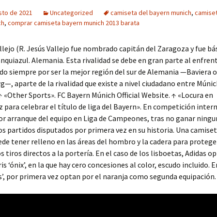
sto de 2021
Uncategorized
camiseta del bayern munich
,
camise
ch
,
comprar camiseta bayern munich 2013 barata
allejo (R. Jesús Vallejo fue nombrado capitán del Zaragoza y fue bá
nquiazul. Alemania. Esta rivalidad se debe en gran parte al enfre
do siempre por ser la mejor región del sur de Alemania —Baviera 
, aparte de la rivalidad que existe a nivel ciudadano entre Múnic
↑ «Other Sports». FC Bayern Múnich Official Website. ↑ «Locura en
 para celebrar el título de liga del Bayern». En competición inter
or arranque del equipo en Liga de Campeones, tras no ganar ningu
s partidos disputados por primera vez en su historia. Una camiset
de tener relleno en las áreas del hombro y la cadera para protege
s tiros directos a la portería. En el caso de los lisboetas, Adidas o
s ‘ónix’, en la que hay cero concesiones al color, escudo incluido. E
s’, por primera vez optan por el naranja como segunda equipación.