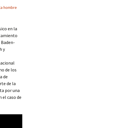
ta hombre
sico en la
ntamiento
o Baden-
h y
nacional
no de los
a de
rte de la
pta por una
n el caso de