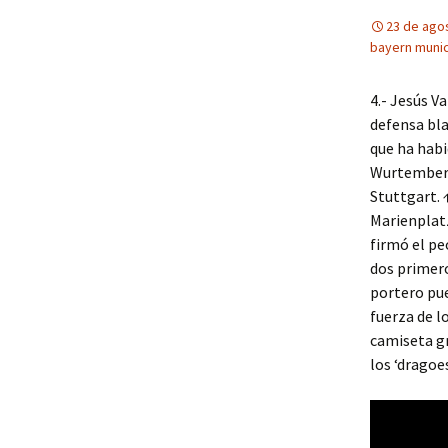
23 de ago
bayern muni
4.- Jesús V
defensa bla
que ha habi
Wurtemberg—
Stuttgart. 
Marienplatz
firmó el pe
dos primero
portero pue
fuerza de lo
camiseta gri
los ‘dragoe