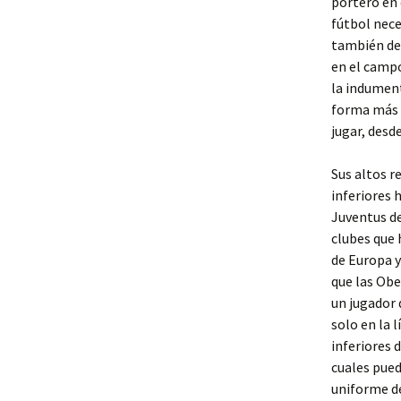
portero en 
fútbol nece
también deb
en el campo
la indument
forma más 
jugar, desd
Sus altos r
inferiores 
Juventus de
clubes que 
de Europa y
que las Obe
un jugador 
solo en la 
inferiores 
cuales pued
uniforme de