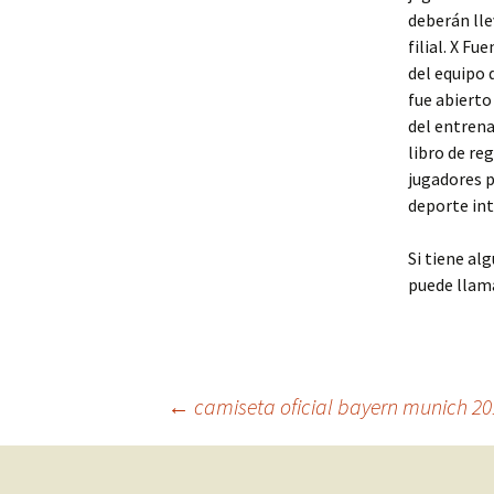
deberán lle
filial. X F
del equipo d
fue abierto
del entrena
libro de re
jugadores p
deporte in
Si tiene al
puede llama
Navegación
←
camiseta oficial bayern munich 20
de