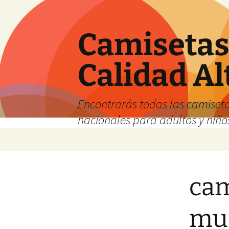
Camisetas 
Calidad Al
Encontrarás todas las camiseta
nacionales para adultos y niños
Saltar
al
contenido
cam
mu