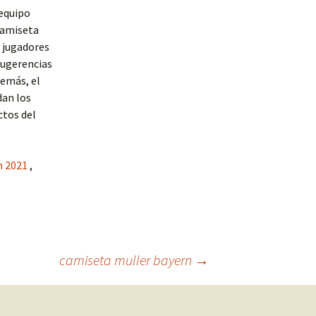
 equipo
 camiseta
s jugadores
sugerencias
demás, el
dan los
ctos del
h 2021
,
camiseta muller bayern
→