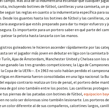
el campo. Más allá de la indumentaria estándar que cualquier juga
sita, incluyendo botines de fútbol, canilleras y una camiseta, un 
e seguir las reglas en cuanto a la indumentaria específica para su
. Desde los guantes hasta los botines de fútbol y las canilleras, c
aria asegurará que estés preparado para dar tu mejor esfuerzo y j
segura. Es importante para un portero saber en qué parte del ca
e patear la pelota hasta lanzarla con las manos.
egistros goleadores le hicieron ascender rápidamente por las cate
hasta ser el jugador más joven en debutar en liga con la camiseta 
 Turín, Ajax de Ámsterdam, Manchester United y Chelsea son los o
han ganado las tres grandes competiciones; la Liga de Campeones
 la Copa de la UEFA—. En 1963 no solo habían perdido el campeona
rligas en Alemania fueron consolidadas en una liga nacional: la Bu
del equipo contrario realiza un tiro de penal, el portero debe man
línea de gol sino también entre los postes. Las canilleras protegen
de tus piernas de las patadas con botines de fútbol,
equipacion bay
en no solo ser dolorosas sino también lesionarte. Los porteros d
 un color diferente al de sus compañeros, calcetines largos, canill