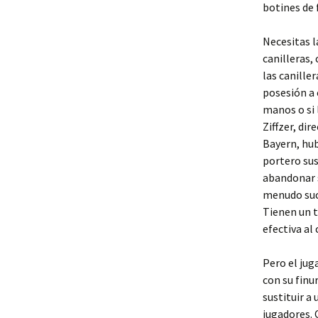
botines de 
Necesitas l
canilleras,
las canille
posesión a 
manos o si 
Ziffzer, di
Bayern, hub
portero su
abandonar s
menudo suce
Tienen un t
efectiva al
Pero el jug
con su finu
sustituir a
jugadores. 