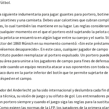
fútbol.
a siguiente indumentaria para jugar: guantes para portero, botines
 calcetines y una camiseta. Debes usar calcetines que cubran com
ras, lo cual también las mantiene en su lugar. Las reglas consider
cualquier momento en el que el portero esté sujetando la pelota c
la pelota se encuentra en algún lugar entre su cuerpo y el suelo. S
rector del 1860 Múnich en su momento comentó: «Sin este préstam
iésemos desaparecido». En este caso, cualquier jugador de campo 
stituto pueden reemplazar al portero expulsado. Un portero pued
u área para unirse a los jugadores de campo para fines de defensa,
de cuando un equipo necesita atacar a sus oponentes con toda su
aco duro en la parte inferior del botín que te permite sujetarte d
 césped en el campo.
ador del Anderlecht ya ha sido internacional y deslumbra cada fin
ra técnica, su visión de juego y su olfato de gol. Los entrenadores 
 un portero siempre y cuando el juego siga las reglas para la sustit
Como exigen las normas de la LFP, los jugadores de la primera plan