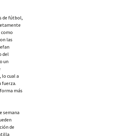
 de fútbol,
pletamente
an como
on las
tefan
o del
o un
e
 lo cual a
 fuerza.
e forma más
 de semana
pueden
ución de
tilla