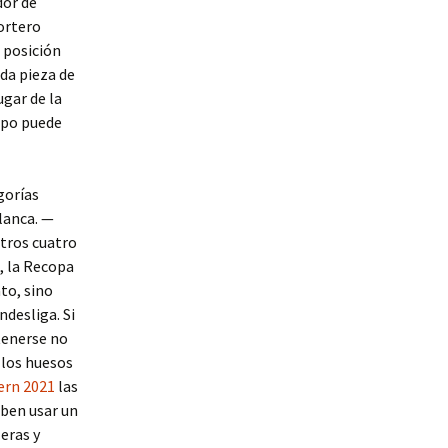
dor de
portero
 posición
ada pieza de
ugar de la
mpo puede
gorías
blanca. —
tros cuatro
, la Recopa
to, sino
ndesliga. Si
tenerse no
 los huesos
ern 2021
las
eben usar un
eras y