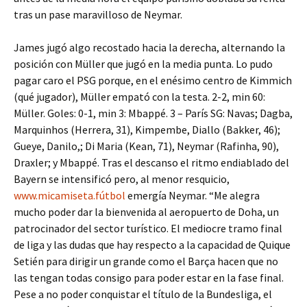
tras un pase maravilloso de Neymar.
James jugó algo recostado hacia la derecha, alternando la
posición con Müller que jugó en la media punta. Lo pudo
pagar caro el PSG porque, en el enésimo centro de Kimmich
(qué jugador), Müller empató con la testa. 2-2, min 60:
Müller. Goles: 0-1, min 3: Mbappé. 3 – París SG: Navas; Dagba,
Marquinhos (Herrera, 31), Kimpembe, Diallo (Bakker, 46);
Gueye, Danilo,; Di Maria (Kean, 71), Neymar (Rafinha, 90),
Draxler; y Mbappé. Tras el descanso el ritmo endiablado del
Bayern se intensificó pero, al menor resquicio,
www.micamiseta.fútbol
emergía Neymar. “Me alegra
mucho poder dar la bienvenida al aeropuerto de Doha, un
patrocinador del sector turístico. El mediocre tramo final
de liga y las dudas que hay respecto a la capacidad de Quique
Setién para dirigir un grande como el Barça hacen que no
las tengan todas consigo para poder estar en la fase final.
Pese a no poder conquistar el título de la Bundesliga, el