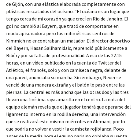
de Gijón, con una elástica elaborada completamente con
plásticos rescatados del océano. “El océano es un lugar que
tengo cerca de mi corazón ya que crecí en Río de Janeiro. El
gol no cambió al Bayern, que trató de comportarse en
modo apisonadora pero los milimétricos centros de
Kimmich no encontraban un matador. El director deportivo
del Bayern, Hasan Salihamidzic, reprendió públicamente a
Ribéry por su falta de profesionalidad. A eso de las 22.15
horas, en un vídeo publicado en la cuenta de Twitter del
Atlético, el francés, solo y con camiseta negra, delante de
una pared, anunciaba su marcha. Sin embargo, Neuer se
venció de una manera extraña y el balón le pasó entre las
piernas. La central es más ancha que las otras dos y las tres
llevan una finísima raya amarilla en el centro. La nota del
equipo alemán revela que el jugador tendrá que operarse del
ligamento interno en la rodilla derecha, una intervención
que se realizará este mismo miércoles en Alemani, por lo
que podría no volver a vestir la camiseta rojiblanca. Poco
antes de la media hora el equipo parisino doblaba su renta