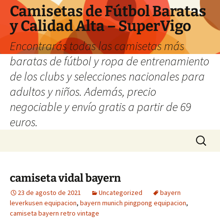
Camisetas de Fútbol Baratas
y Calidad Alta – SuperVigo
Encontrarás todas las camisetas más
baratas de fútbol y ropa de entrenamiento
de los clubs y selecciones nacionales para
adultos y niños. Además, precio
negociable y envío gratis a partir de 69
euros.
Saltar
Buscar:
al
contenido
camiseta vidal bayern
23 de agosto de 2021
Uncategorized
bayern
leverkusen equipacion
,
bayern munich pingpong equipacion
,
camiseta bayern retro vintage