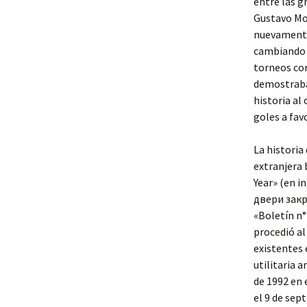
entre las g
Gustavo Mo
nuevamente
cambiando e
torneos cor
demostraban
historia al
goles a fav
La historia
extranjera 
Year» (en i
двери закры
«Boletín n°
procedió a
existentes 
utilitaria a
de 1992 en 
el 9 de sep