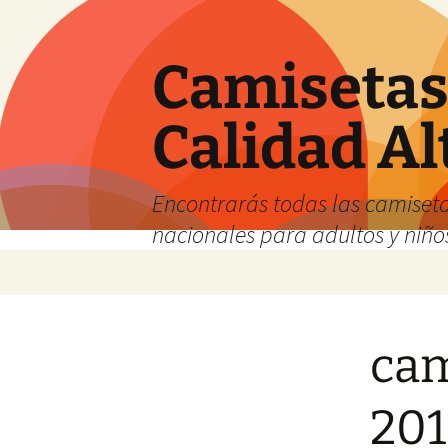
Camisetas 
Calidad Al
Encontrarás todas las camiseta
nacionales para adultos y niños
Saltar
al
contenido
cam
201