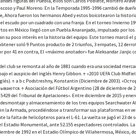
randes figuras del Puebla, ellos son Carlos Poblete, Mortero Arave
scoso y Paul Moreno. En la Temporada 1995-1996 cambió de dueñ
, Ahora fueron los hermanos Abed y estos boicotearon la historia
l escudo por un cuadrado con una franja. En el torneo Invierno 199
tos en México llegó con un Puebla Anaranjado, impulsado por los
 su poco interés en la historia del equipo. Este torneo marcó el p
 obtener soló 9 Puntos producto de 2 triunfos, 3 empates, 12 derro
or por 41 en contra, El «máximo anotador» fue Aleksandar Janjic co
 del club se remonta al año de 1881 cuando era una sociedad merca
bajo el auspicio del inglés Henry Gibbon. ↑ «2010 UEFA Club Midfiel
nglés). ↑ a b c Podstreshny, Konstantin (Diciembre de 2003). «Ост
ваются. ↑ Asociación del Fútbol Argentino (28 de diciembre de 2
 5429 del Tribunal de Apelaciones». Entre diciembre de 2015 y ener
l desmontaje y almacenamiento de los tres equipos Searchwater 
en la Armada, procediéndose a transformar sus plataformas en ve
nte la falta de helicópteros para el L-61. La vuelta se jugó el 23 de
el Estadio Monumental, ante 52.155 espectadores controlados. La 
tiembre de 1992 en el Estadio Olímpico de Villahermosa, México, 