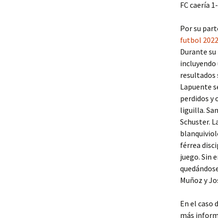
FC caería 1
Por su part
futbol 202
Durante su 
incluyendo 
resultados 
Lapuente se
perdidos y 
liguilla. S
Schuster. L
blanquiviol
férrea disc
juego. Sin 
quedándose 
Muñoz y Jos
En el caso 
más inform