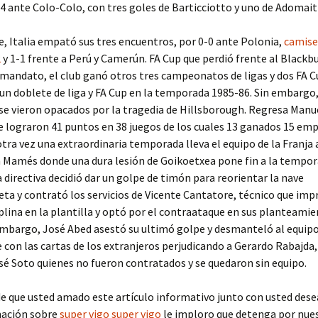
-4 ante Colo-Colo, con tres goles de Barticciotto y uno de Adomaiti
e, Italia empató sus tres encuentros, por 0-0 ante Polonia,
camise
2
y 1-1 frente a Perú y Camerún. FA Cup que perdió frente al Blackb
mandato, el club ganó otros tres campeonatos de ligas y dos FA C
un doblete de liga y FA Cup en la temporada 1985-86. Sin embargo
se vieron opacados por la tragedia de Hillsborough. Regresa Manu
 lograron 41 puntos en 38 juegos de los cuales 13 ganados 15 em
otra vez una extraordinaria temporada lleva el equipo de la Franja 
an Mamés donde una dura lesión de Goikoetxea pone fin a la tempo
a directiva decidió dar un golpe de timón para reorientar la nave
eta y contrató los servicios de Vicente Cantatore, técnico que imp
iplina en la plantilla y optó por el contraataque en sus planteami
embargo, José Abed asestó su ultimó golpe y desmanteló al equip
con las cartas de los extranjeros perjudicando a Gerardo Rabajda,
é Soto quienes no fueron contratados y se quedaron sin equipo.
de que usted amado este artículo informativo junto con usted dese
ación sobre
super vigo
super vigo
le imploro que detenga por nues