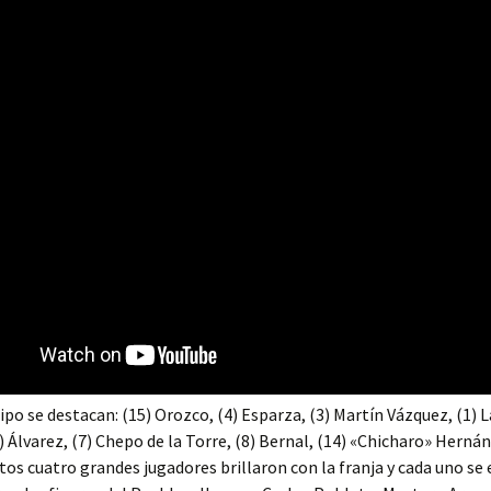
ipo se destacan: (15) Orozco, (4) Esparza, (3) Martín Vázquez, (1) La
) Álvarez, (7) Chepo de la Torre, (8) Bernal, (14) «Chicharo» Hernán
tos cuatro grandes jugadores brillaron con la franja y cada uno se