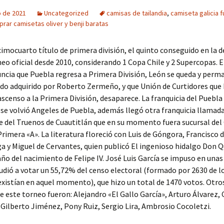
o de 2021
Uncategorized
camisas de tailandia
,
camiseta galicia f
rar camisetas oliver y benji baratas
imocuarto título de primera división, el quinto conseguido en la d
eo oficial desde 2010, considerando 1 Copa Chile y 2 Supercopas. E
uncia que Puebla regresa a Primera División, León se queda y perm
ndo adquirido por Roberto Zermeño, y que Unión de Curtidores que
ascenso a la Primera División, desaparece. La franquicia del Puebla
se volvió Angeles de Puebla, además llegó otra franquicia llamad
 del Truenos de Cuautitlán que en su momento fuera sucursal del
rimera «A». La literatura floreció con Luis de Góngora, Francisco 
a y Miguel de Cervantes, quien publicó El ingenioso hidalgo Don Qu
ño del nacimiento de Felipe IV. José Luis García se impuso en unas
cudió a votar un 55,72% del censo electoral (formado por 2630 de l
existían en aquel momento), que hizo un total de 1470 votos. Otros
e este torneo fueron: Alejandro «El Gallo García», Arturo Álvarez, 
 Gilberto Jiménez, Pony Ruiz, Sergio Lira, Ambrosio Cocoletzi.