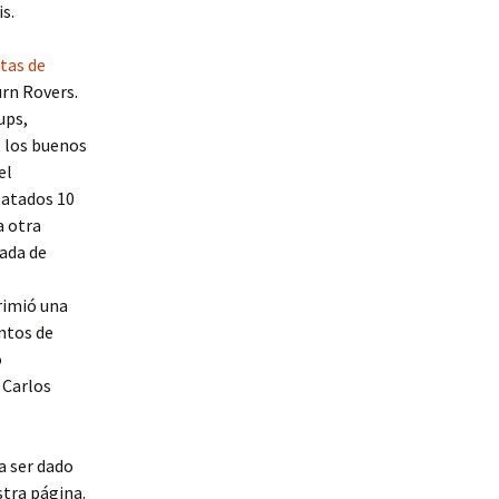
s.
tas de
urn Rovers.
ups,
, los buenos
el
patados 10
a otra
rada de
rimió una
entos de
o
 Carlos
a ser dado
tra página.