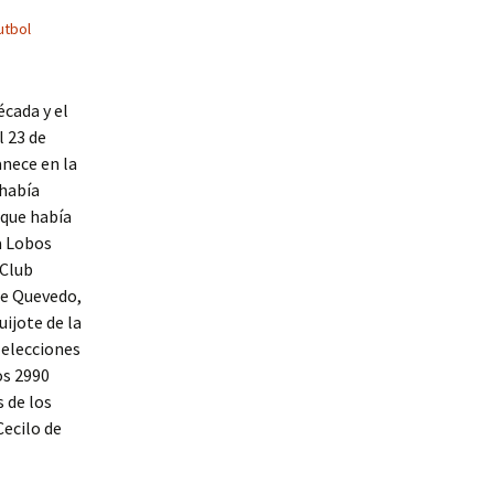
utbol
écada y el
l 23 de
anece en la
 había
 que había
a Lobos
 Club
de Quevedo,
ijote de la
 elecciones
os 2990
 de los
Cecilo de