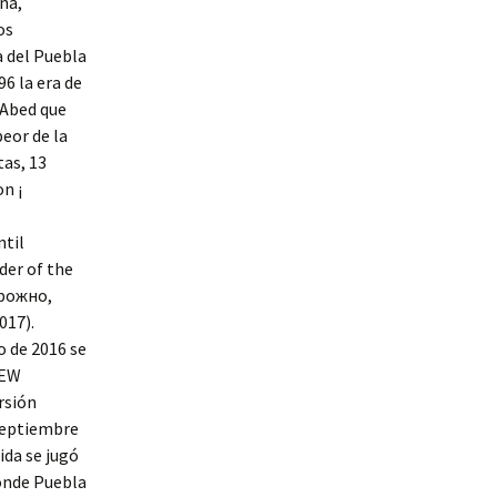
na,
os
 del Puebla
6 la era de
 Abed que
eor de la
tas, 13
n ¡
ntil
der of the
орожно,
017).
o de 2016 se
AEW
rsión
 septiembre
ida se jugó
donde Puebla