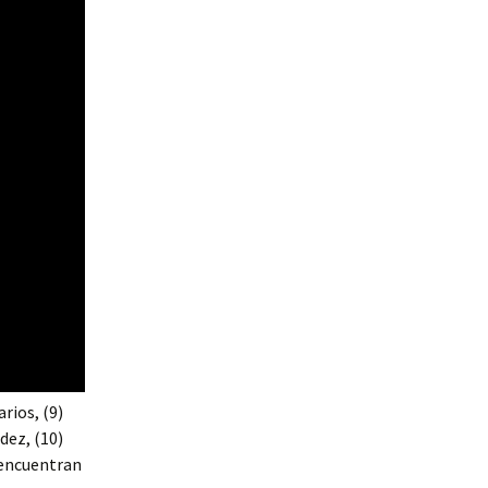
rios, (9)
dez, (10)
 encuentran