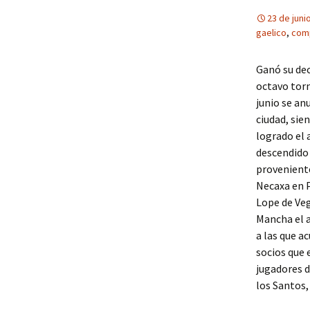
23 de juni
gaelico
,
comp
Ganó su dec
octavo torn
junio se an
ciudad, sie
logrado el 
descendido 
proveniente
Necaxa en P
Lope de Veg
Mancha el a
a las que a
socios que 
jugadores d
los Santos,