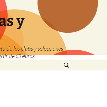
as y
o de los clubs y selecciones
tir de 69 euros.
Buscar: