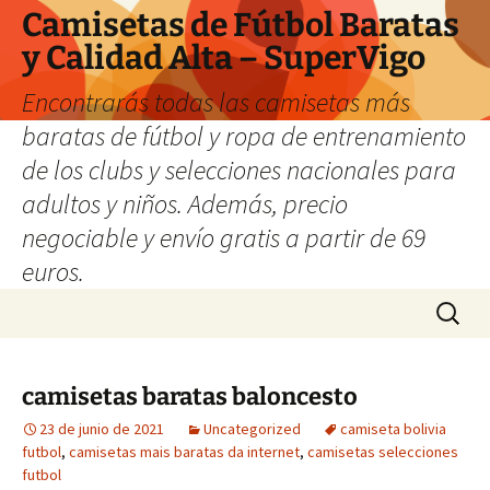
Camisetas de Fútbol Baratas
y Calidad Alta – SuperVigo
Encontrarás todas las camisetas más
baratas de fútbol y ropa de entrenamiento
de los clubs y selecciones nacionales para
adultos y niños. Además, precio
negociable y envío gratis a partir de 69
euros.
Saltar
Buscar:
al
contenido
camisetas baratas baloncesto
23 de junio de 2021
Uncategorized
camiseta bolivia
futbol
,
camisetas mais baratas da internet
,
camisetas selecciones
futbol