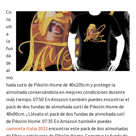
Co
ns
ult
a
la
fun
da
de
al
mo
hada cutis de Pikolin Home de 40x105cm y protege la
almohada conservándola en mejores condiciones durante
más tiempo. 07:50 En Amazon también puedes encontrar el
pack de dos fundas de almohada curtí de Pikolin Home de
40x90cm. ¡ Llévate el pack de dos fundas de almohada cutí
de Pikolin Home. 07:35 En Amazon también puedes
camiseta italia 2022
encontrar este pack de dos almohadas
de fibra y antiácaros de Pikolin Home. Consigue la funda de