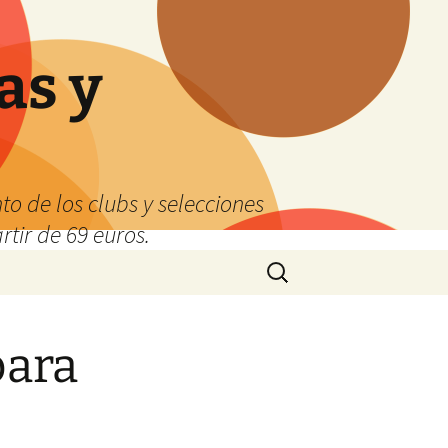
as y
o de los clubs y selecciones
tir de 69 euros.
Buscar:
para