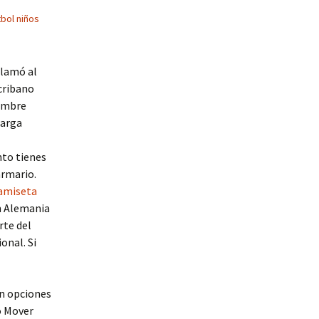
bol niños
llamó al
scribano
nombre
larga
nto tienes
armario.
amiseta
en Alemania
rte del
onal. Si
en opciones
o Mover