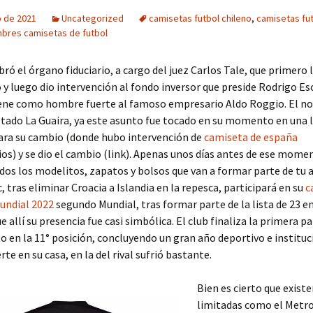
o de 2021
Uncategorized
camisetas futbol chileno
,
camisetas fut
bres camisetas de futbol
bró el órgano fiduciario, a cargo del juez Carlos Tale, que primero 
 y luego dio intervención al fondo inversor que preside Rodrigo E
iene como hombre fuerte al famoso empresario Aldo Roggio. El 
stado La Guaira, ya este asunto fue tocado en su momento en una 
para su cambio (donde hubo intervención de
camiseta de españa
ios) y se dio el cambio (link). Apenas unos días antes de ese mome
dos los modelitos, zapatos y bolsos que van a formar parte de tu 
, tras eliminar Croacia a Islandia en la repesca, participará en su
c
undial 2022
segundo Mundial, tras formar parte de la lista de 23 
 allí su presencia fue casi simbólica. El club finaliza la primera pa
en la 11° posición, concluyendo un gran año deportivo e instituci
rte en su casa, en la del rival sufrió bastante.
Bien es cierto que exist
limitadas como el Metr