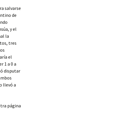
ra salvarse
ntino de
ando
súa, y el
al la
tos, tres
ios
ría el
r 1 a 0 a
ió disputar
 ambos
o llevó a
stra página