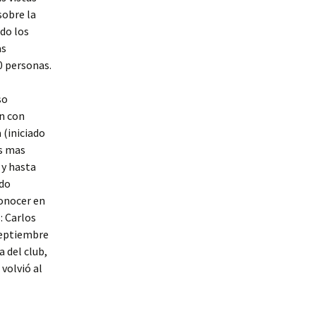
sobre la
do los
as
0 personas.
so
n con
 (iniciado
es mas
 y hasta
ldo
conocer en
: Carlos
septiembre
 del club,
 volvió al