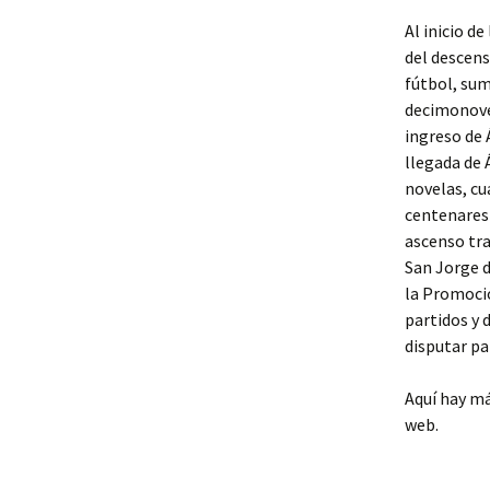
Al inicio d
del descen
fútbol, sum
decimonove
ingreso de
llegada de 
novelas, cu
centenares 
ascenso tra
San Jorge d
la Promoci
partidos y 
disputar pa
Aquí hay m
web.