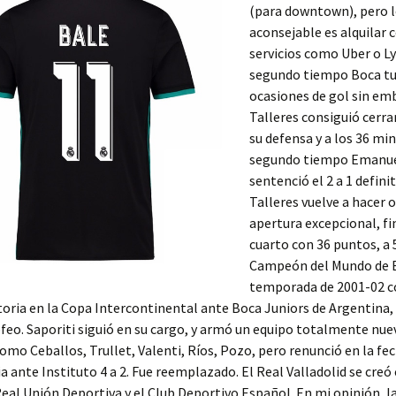
(para downtown), pero 
aconsejable es alquilar 
servicios como Uber o Lyf
segundo tiempo Boca t
ocasiones de gol sin em
Talleres consiguió cerra
su defensa y a los 36 mi
segundo tiempo Emanu
sentenció el 2 a 1 definit
Talleres vuelve a hacer 
apertura excepcional, f
cuarto con 36 puntos, a 
Campeón del Mundo de B
temporada de 2001-02 
toria en la Copa Intercontinental ante Boca Juniors de Argentina,
ofeo. Saporiti siguió en su cargo, y armó un equipo totalmente nue
omo Ceballos, Trullet, Valenti, Ríos, Pozo, pero renunció en la fe
ria ante Instituto 4 a 2. Fue reemplazado. El Real Valladolid se cre
Real Unión Deportiva y el Club Deportivo Español. En mi opinión, la