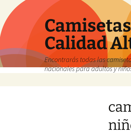
Camisetas 
Calidad Al
Encontrarás todas las camiseta
nacionales para adultos y niños
Saltar
al
contenido
cam
niñ