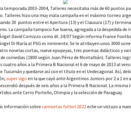
e la temporada 2003-2004, Talleres necesitaba más de 60 puntos pa
so. Talleres hizo una muy mala campaña en el máximo torneo arge
ando 30 puntos entre el Apertura (13) y el Clausura (17) y termin
no. La campaña tampoco fue buena, agregada a la despedida de In
 Ángel David Comizzo como dt. 24/07 Según informa France Footba
Ángel Di María al PSG es inminente. Se le atribuyen unos 3000 sone
atro novelas cortas, nueve epopeyas, tres poemas didácticos y var
de comedias (1800 según Juan Pérez de Montalbán). Talleres logra
s cuatro años a la Primera B Nacional el 6 de mayo de 2013 al vence
e Tucumán y quedarse así con el título en el Undecagonal. Así, deb
ón,
super vigo
en la que cayó ante Argentinos Juniors por 2 a 1 en
descendió después de seis años a la Primera B Nacional. La misma l
rtidos ante Cerro Porteño, Olimpia y la selección de Paraguay.
ás información sobre
camisetas futbol 2022
eche un vistazo a nue