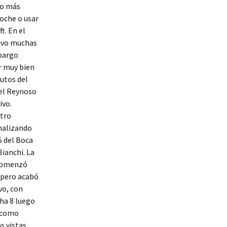
lo más
coche o usar
t. En el
uvo muchas
bargo
r muy bien
nutos del
el Reynoso
ivo.
otro
inalizando
5 del Boca
ianchi. La
comenzó
 pero acabó
vo, con
cha 8 luego
ó como
s vistas