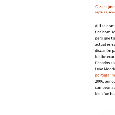
23 de juni
replicas
,
nom
Allí se nom
fideicomiso
pero que t
actual es e
discusión 
bibliotecar
fichados to
Luka Modric
portugal m
2006, aunque
campeonato 
bien fue fue