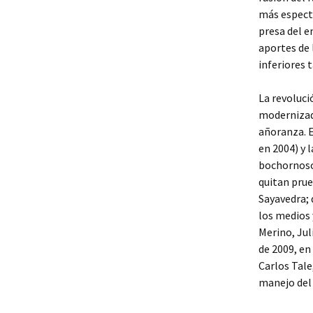
más especta
presa del e
aportes de 
inferiores 
La revoluci
modernizad
añoranza. E
en 2004) y 
bochornoso 
quitan prue
Sayavedra; 
los medios y
Merino, Jul
de 2009, en
Carlos Tale
manejo del 