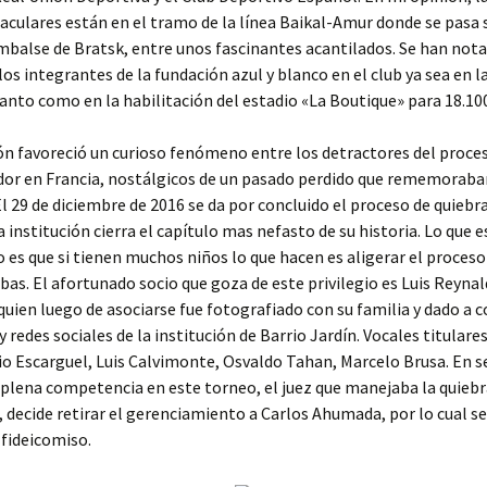
culares están en el tramo de la línea Baikal-Amur donde se pasa 
mbalse de Bratsk, entre unos fascinantes acantilados. Se han nota
los integrantes de la fundación azul y blanco en el club ya sea en l
tanto como en la habilitación del estadio «La Boutique» para 18.10
ón favoreció un curioso fenómeno entre los detractores del proce
or en Francia, nostálgicos de un pasado perdido que rememoraba
l 29 de diciembre de 2016 se da por concluido el proceso de quiebra
la institución cierra el capítulo mas nefasto de su historia. Lo que 
es que si tienen muchos niños lo que hacen es aligerar el proceso
bas. El afortunado socio que goza de este privilegio es Luis Reyna
quien luego de asociarse fue fotografiado con su familia y dado a 
 redes sociales de la institución de Barrio Jardín. Vocales titulares
io Escarguel, Luis Calvimonte, Osvaldo Tahan, Marcelo Brusa. En 
 plena competencia en este torneo, el juez que manejaba la quiebra
, decide retirar el gerenciamiento a Carlos Ahumada, por lo cual se
fideicomiso.