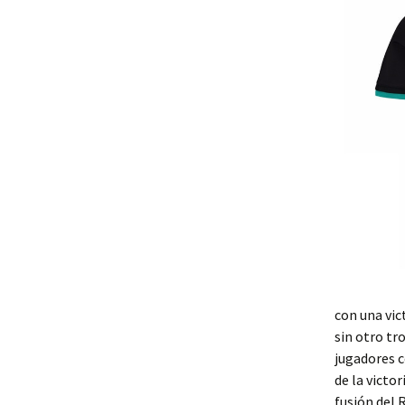
con una vic
sin otro tr
jugadores c
de la victo
fusión del 