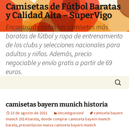
Camisetas de Fútbol Baratas
y Calidad Alta – SuperVigo
Encontrarás todas las camisetas más
baratas de fútbol y ropa de entrenamiento
de los clubs y selecciones nacionales para
adultos y niños. Además, precio
negociable y envío gratis a partir de 69
euros.
Saltar
Buscar:
al
contenido
camisetas bayern munich historia
23 de agosto de 2021
Uncategorized
camiseta bayern
munich 2014 barata
,
donde comprar camiseta bayern munich
barata
,
presentacion nueva camiseta bayern munich