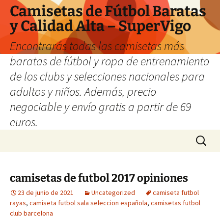
Camisetas de Fútbol Baratas
y Calidad Alta – SuperVigo
Encontrarás todas las camisetas más
baratas de fútbol y ropa de entrenamiento
de los clubs y selecciones nacionales para
adultos y niños. Además, precio
negociable y envío gratis a partir de 69
euros.
Saltar
Buscar:
al
contenido
camisetas de futbol 2017 opiniones
23 de junio de 2021
Uncategorized
camiseta futbol
rayas
,
camiseta futbol sala seleccion española
,
camisetas futbol
club barcelona