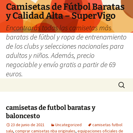
Camisetas de Fútbol Baratas
y Calidad Alta – SuperVigo
Encontrarás todas las camisetas más
baratas de fútbol y ropa de entrenamiento
de los clubs y selecciones nacionales para
adultos y niños. Además, precio
negociable y envío gratis a partir de 69
euros.
Saltar
Buscar:
al
contenido
camisetas de futbol baratas y
baloncesto
23 de junio de 2021
Uncategorized
camisetas futbol
sala
,
comprar camisetas nba originales
,
equipaciones oficiales de