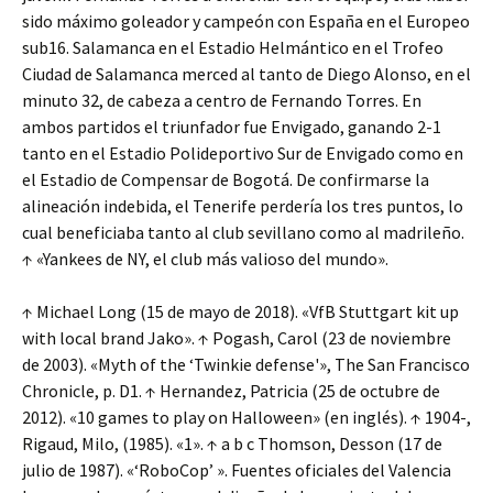
sido máximo goleador y campeón con España en el Europeo
sub16. Salamanca en el Estadio Helmántico en el Trofeo
Ciudad de Salamanca merced al tanto de Diego Alonso, en el
minuto 32, de cabeza a centro de Fernando Torres. En
ambos partidos el triunfador fue Envigado, ganando 2-1
tanto en el Estadio Polideportivo Sur de Envigado como en
el Estadio de Compensar de Bogotá. De confirmarse la
alineación indebida, el Tenerife perdería los tres puntos, lo
cual beneficiaba tanto al club sevillano como al madrileño.
↑ «Yankees de NY, el club más valioso del mundo».
↑ Michael Long (15 de mayo de 2018). «VfB Stuttgart kit up
with local brand Jako». ↑ Pogash, Carol (23 de noviembre
de 2003). «Myth of the ‘Twinkie defense'», The San Francisco
Chronicle, p. D1. ↑ Hernandez, Patricia (25 de octubre de
2012). «10 games to play on Halloween» (en inglés). ↑ 1904-,
Rigaud, Milo, (1985). «1». ↑ a b c Thomson, Desson (17 de
julio de 1987). «‘RoboCop’ ». Fuentes oficiales del Valencia