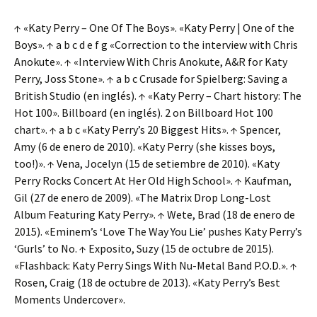
↑ «Katy Perry – One Of The Boys». «Katy Perry | One of the
Boys». ↑ a b c d e f g «Correction to the interview with Chris
Anokute». ↑ «Interview With Chris Anokute, A&R for Katy
Perry, Joss Stone». ↑ a b c Crusade for Spielberg: Saving a
British Studio (en inglés). ↑ «Katy Perry – Chart history: The
Hot 100». Billboard (en inglés). 2 on Billboard Hot 100
chart». ↑ a b c «Katy Perry’s 20 Biggest Hits». ↑ Spencer,
Amy (6 de enero de 2010). «Katy Perry (she kisses boys,
too!)». ↑ Vena, Jocelyn (15 de setiembre de 2010). «Katy
Perry Rocks Concert At Her Old High School». ↑ Kaufman,
Gil (27 de enero de 2009). «The Matrix Drop Long-Lost
Album Featuring Katy Perry». ↑ Wete, Brad (18 de enero de
2015). «Eminem’s ‘Love The Way You Lie’ pushes Katy Perry’s
‘Gurls’ to No. ↑ Exposito, Suzy (15 de octubre de 2015).
«Flashback: Katy Perry Sings With Nu-Metal Band P.O.D.». ↑
Rosen, Craig (18 de octubre de 2013). «Katy Perry’s Best
Moments Undercover».