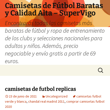
Camisetas de Fútbol Baratas
y Calidad Alta – SuperVigo
Encontrarás todas las camisetas más
baratas de fútbol y ropa de entrenamiento
de los clubs y selecciones nacionales para
adultos y niños. Además, precio
negociable y envío gratis a partir de 69
euros.
Saltar
Buscar:
al
contenido
camisetas de futbol replicas
23 de junio de 2021
Uncategorized
camisetas futbol
verde y blanca
,
chandal real madrid 2011
,
comprar camisetas futbol
2020