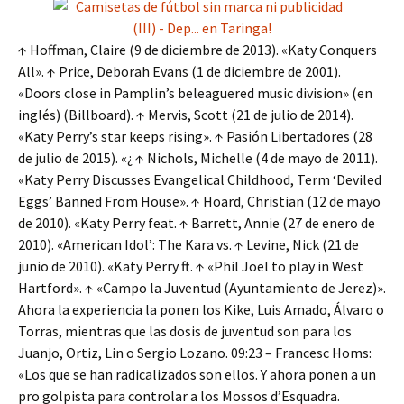
↑ Hoffman, Claire (9 de diciembre de 2013). «Katy Conquers
All». ↑ Price, Deborah Evans (1 de diciembre de 2001).
«Doors close in Pamplin’s beleaguered music division» (en
inglés) (Billboard). ↑ Mervis, Scott (21 de julio de 2014).
«Katy Perry’s star keeps rising». ↑ Pasión Libertadores (28
de julio de 2015). «¿ ↑ Nichols, Michelle (4 de mayo de 2011).
«Katy Perry Discusses Evangelical Childhood, Term ‘Deviled
Eggs’ Banned From House». ↑ Hoard, Christian (12 de mayo
de 2010). «Katy Perry feat. ↑ Barrett, Annie (27 de enero de
2010). «American Idol’: The Kara vs. ↑ Levine, Nick (21 de
junio de 2010). «Katy Perry ft. ↑ «Phil Joel to play in West
Hartford». ↑ «Campo la Juventud (Ayuntamiento de Jerez)».
Ahora la experiencia la ponen los Kike, Luis Amado, Álvaro o
Torras, mientras que las dosis de juventud son para los
Juanjo, Ortiz, Lin o Sergio Lozano. 09:23 – Francesc Homs:
«Los que se han radicalizados son ellos. Y ahora ponen a un
pro golpista para controlar a los Mossos d’Esquadra.