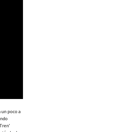
n un poco a
undo
 Tren’