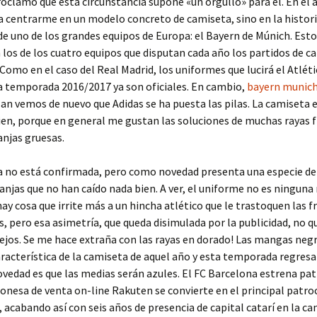
roclamó que esta circunstancia supone «un orgullo» para él. En el a
a centrarme en un modelo concreto de camiseta, sino en la histori
e uno de los grandes equipos de Europa: el Bayern de Múnich. Esto
 los de los cuatro equipos que disputan cada año los partidos de ca
 Como en el caso del Real Madrid, los uniformes que lucirá el Atléti
a temporada 2016/2017 ya son oficiales. En cambio,
bayern munic
lan vemos de nuevo que Adidas se ha puesta las pilas. La camiseta 
en, porque en general me gustan las soluciones de muchas rayas f
anjas gruesas.
a no está confirmada, pero como novedad presenta una especie d
ranjas que no han caído nada bien. A ver, el uniforme no es ninguna
ay cosa que irrite más a un hincha atlético que le trastoquen las f
, pero esa asimetría, que queda disimulada por la publicidad, no q
ejos. Se me hace extraña con las rayas en dorado! Las mangas negr
aracterística de la camiseta de aquel año y esta temporada regresa
ovedad es que las medias serán azules. El FC Barcelona estrena pat
ponesa de venta on-line Rakuten se convierte en el principal patro
, acabando así con seis años de presencia de capital catarí en la c