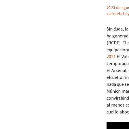
23 de ago
camiseta bay
Sin duda, l
ha generad
(RCDE). El 
equipacione
2021
El Val
temporada 2
El Arsenal,
elcuello ri
nada que se
Múnich mar
convirtiénd
al menos c
cuello abo