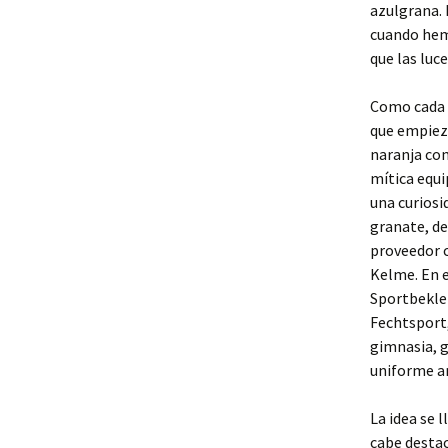
azulgrana. 
cuando hemo
que las luce
Como cada a
que empieza
naranja com
mítica equi
una curiosi
granate, de
proveedor c
Kelme. En 
Sportbekle
Fechtsport,
gimnasia, g
uniforme am
La idea se 
cabe destac