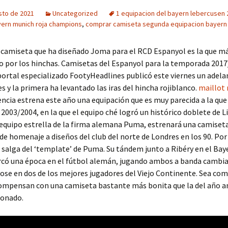
sto de 2021
Uncategorized
1 equipacion del bayern lebercusen 
ern munich roja champions
,
comprar camiseta segunda equipacion bayern
a camiseta que ha diseñado Joma para el RCD Espanyol es la que má
o por los hinchas. Camisetas del Espanyol para la temporada 201
portal especializado FootyHeadlines publicó este viernes un adela
s y la primera ha levantado las iras del hincha rojiblanco.
maillot 
encia estrena este año una equipación que es muy parecida a la que 
003/2004, en la que el equipo ché logró un histórico doblete de Li
 equipo estrella de la firma alemana Puma, estrenará una camiseta
nde homenaje a diseños del club del norte de Londres en los 90. Por
 salga del ‘template’ de Puma. Su tándem junto a Ribéry en el Bay
có una época en el fútbol alemán, jugando ambos a banda cambia
ose en dos de los mejores jugadores del Viejo Continente. Sea com
ompensan con una camiseta bastante más bonita que la del año an
tonado.