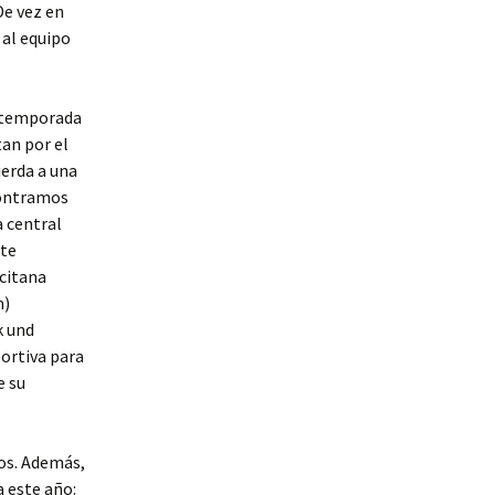
De vez en
 al equipo
a temporada
tan por el
erda a una
contramos
a central
rte
icitana
m)
k und
portiva para
e su
ios. Además,
a este año: