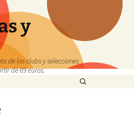
as y
o de los clubs y selecciones
tir de 69 euros.
Buscar:
e