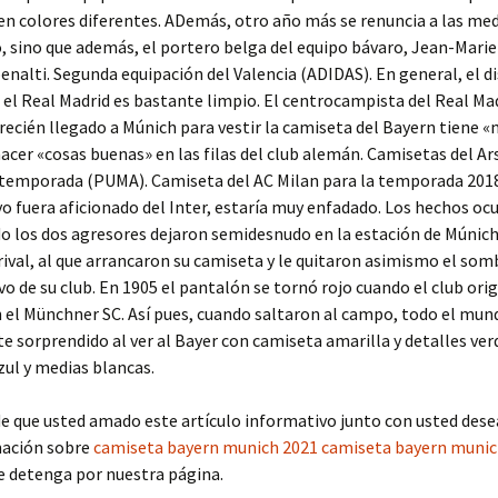
en colores diferentes. ADemás, otro año más se renuncia a las medi
, sino que además, el portero belga del equipo bávaro, Jean-Marie 
enalti. Segunda equipación del Valencia (ADIDAS). En general, el d
 el Real Madrid es bastante limpio. El centrocampista del Real M
recién llegado a Múnich para vestir la camiseta del Bayern tiene 
acer «cosas buenas» en las filas del club alemán. Camisetas del Ar
 temporada (PUMA). Camiseta del AC Milan para la temporada 201
yo fuera aficionado del Inter, estaría muy enfadado. Los hechos oc
o los dos agresores dejaron semidesnudo en la estación de Múnich
rival, al que arrancaron su camiseta y le quitaron asimismo el som
ivo de su club. En 1905 el pantalón se tornó rojo cuando el club orig
 el Münchner SC. Así pues, cuando saltaron al campo, todo el mun
 sorprendido al ver al Bayer con camiseta amarilla y detalles ver
ul y medias blancas.
de que usted amado este artículo informativo junto con usted dese
ación sobre
camiseta bayern munich 2021
camiseta bayern munic
e detenga por nuestra página.