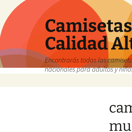
Camisetas 
Calidad Al
Encontrarás todas las camiseta
nacionales para adultos y niños
Saltar
al
contenido
cam
mu