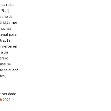
as rojas.
Pfaff,
iseño de
adrid James
«muchas
senal para
8/2019
urrieron en
 a un
brero
inal se
do se quedó
des,
a ser dado
h 2021
le