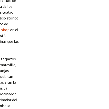
rtículo de
a de los
s cuatro
lcio storico
co de
h shop
en el
está
inas que las
e zarpazos
 maravilla,
ranjas
ueda tan
as eran la
n. La
rocinador:
cinador del
amiseta