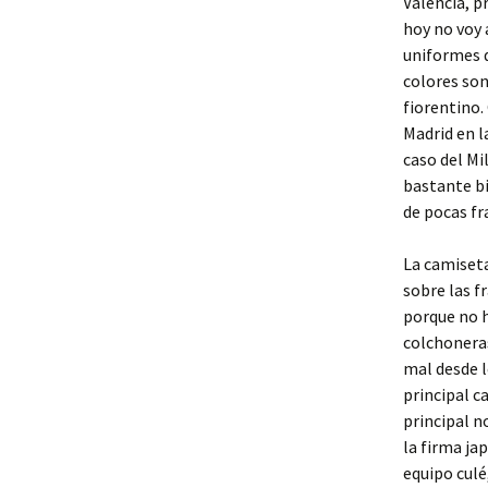
Valencia, p
hoy no voy 
uniformes d
colores son
fiorentino.
Madrid en l
caso del Mi
bastante bi
de pocas fr
La camiset
sobre las f
porque no h
colchoneras
mal desde l
principal c
principal n
la firma ja
equipo culé