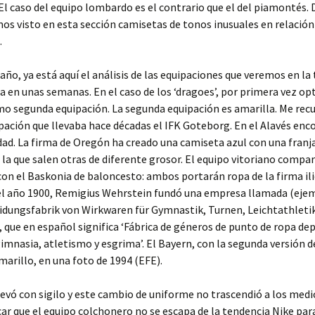
El caso del equipo lombardo es el contrario que el del piamontés. 
s visto en esta sección camisetas de tonos inusuales en relación
.
ño, ya está aquí el análisis de las equipaciones que veremos en l
 en unas semanas. En el caso de los ‘dragoes’, por primera vez op
o segunda equipación. La segunda equipación es amarilla. Me recu
pación que llevaba hace décadas el IFK Goteborg. En el Alavés en
dad. La firma de Oregón ha creado una camiseta azul con una franj
 la que salen otras de diferente grosor. El equipo vitoriano compa
on el Baskonia de baloncesto: ambos portarán ropa de la firma il
el año 1900, Remigius Wehrstein fundó una empresa llamada (eje
idungsfabrik von Wirkwaren für Gymnastik, Turnen, Leichtathleti
 que en español significa ‘Fábrica de géneros de punto de ropa de
imnasia, atletismo y esgrima’. El Bayern, con la segunda versión d
arillo, en una foto de 1994 (EFE).
llevó con sigilo y este cambio de uniforme no trascendió a los med
ar que el equipo colchonero no se escapa de la tendencia Nike par