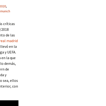
2020
,
 munich
s críticas
7/2018
nto de las
real madrid
llevó en la
ga y UEFA.
 en la que
 lo demás,
ern de
da y
o sea, ellos
terior, con