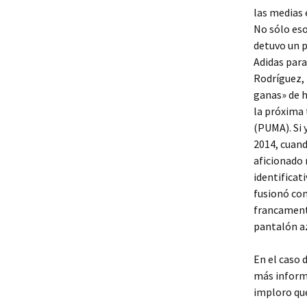
las medias 
No sólo eso
detuvo un p
Adidas para
Rodríguez, 
ganas» de h
la próxima
(PUMA). Si 
2014, cuand
aficionado 
identificat
fusionó con
francamente
pantalón az
En el caso 
más inform
imploro qu