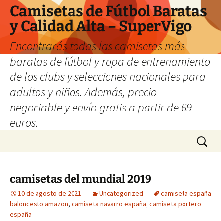
Camisetas de Fútbol Baratas
y Calidad Alta – SuperVigo
Encontrarás todas las camisetas más
baratas de fútbol y ropa de entrenamiento
de los clubs y selecciones nacionales para
adultos y niños. Además, precio
negociable y envío gratis a partir de 69
euros.
Saltar
Buscar:
al
contenido
camisetas del mundial 2019
10 de agosto de 2021
Uncategorized
camiseta españa
baloncesto amazon
,
camiseta navarro españa
,
camiseta portero
españa