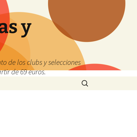
as y
o de los clubs y selecciones
tir de 69 euros.
Buscar: