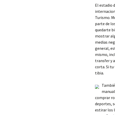
El estadio 
internacion
Turismo. Mu
parte de lo
quedarte bi
mostrar alg
medias negr
general, es
mismo, inc
transfer y 
corta. Si t
tibia.
También
manuali
comprar rop
deportes, s
estirar los