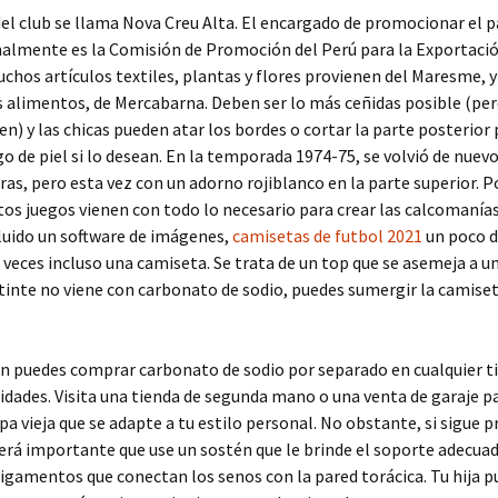
del club se llama Nova Creu Alta. El encargado de promocionar el p
almente es la Comisión de Promoción del Perú para la Exportació
chos artículos textiles, plantas y flores provienen del Maresme, 
s alimentos, de Mercabarna. Deben ser lo más ceñidas posible (pe
en) y las chicas pueden atar los bordes o cortar la parte posterior
o de piel si lo desean. En la temporada 1974-75, se volvió de nuevo
as, pero esta vez con un adorno rojiblanco en la parte superior. P
tos juegos vienen con todo lo necesario para crear las calcomanías
luido un software de imágenes,
camisetas de futbol 2021
un poco d
a veces incluso una camiseta. Se trata de un top que se asemeja a 
u tinte no viene con carbonato de sodio, puedes sumergir la camise
 puedes comprar carbonato de sodio por separado en cualquier t
dades. Visita una tienda de segunda mano o una venta de garaje p
a vieja que se adapte a tu estilo personal. No obstante, si sigue 
erá importante que use un sostén que le brinde el soporte adecuad
 ligamentos que conectan los senos con la pared torácica. Tu hija 