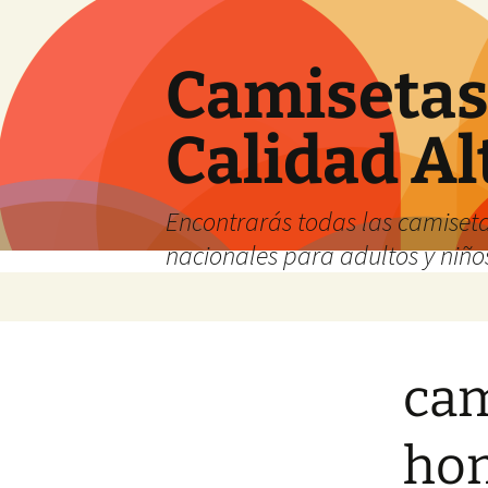
Camisetas 
Calidad Al
Encontrarás todas las camiseta
nacionales para adultos y niños
Saltar
al
contenido
cam
hom