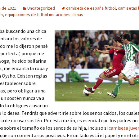
o de 2021
Uncategorized
camiseta de españa futbol
,
camisetas 
ch
,
equipaciones de futbol imitaciones chinas
ba buscando una chica
ntara los valores de
do me lo dijeron pensé
y perfecta’, porque me
yoga, he sido bailarina
a, me encanta la ropa y
 Oysho. Existen reglas
 establecer sobre
s, pero obligar a una
r un sostén nunca va a
No la obligues a usar un
o lo desea. Tendrás que advertirle sobre los senos caídos, los cuale
a de no usar sostén. Por esta razón, es esencial que los padres n
 sobre el tamaño de los senos de su hija, incluso si
camiseta juve
que son comentarios positivos. En un lado está el papel y en el otr