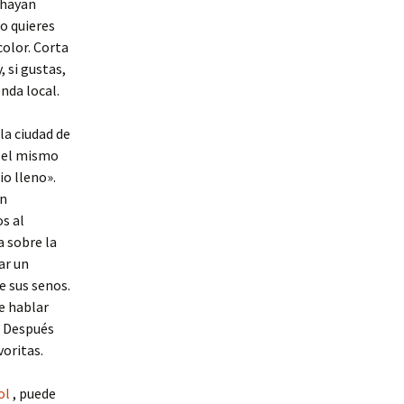
 hayan
o quieres
color. Corta
 si gustas,
nda local.
la ciudad de
n el mismo
o lleno».
ún
s al
a sobre la
ar un
e sus senos.
de hablar
. Después
voritas.
ol
, puede