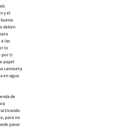
aís
n y el
y buena
ro deben
 para
 a las
or lo
 por ti
e papel
una camiseta
ta en agua
ienda de
ara
practicando
o, para no
puede pasar