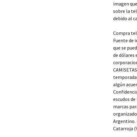
imagen que 
sobre la tel
debido al ca
Compra tela
Fuente de i
que se pued
de dólares 
corporacion
CAMISETAS».
temporada q
algún acuer
Confidencia
escudos de 
marcas para
organizado 
Argentino. 
Catarroja (