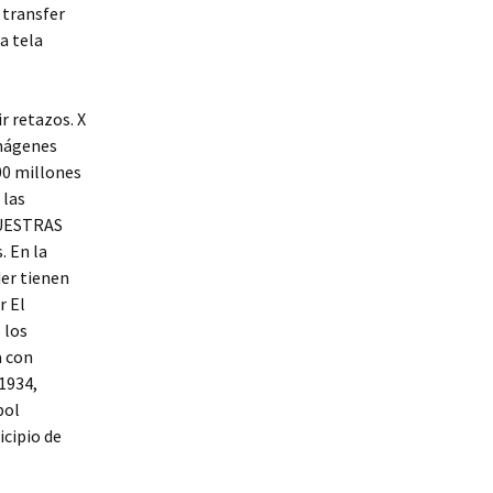
 transfer
la tela
r retazos. X
imágenes
00 millones
 las
 NUESTRAS
. En la
der tienen
r El
 los
a con
 1934,
bol
icipio de