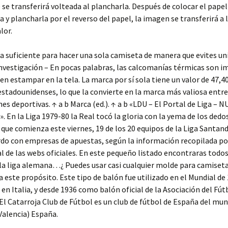
se transferirá volteada al plancharla. Después de colocar el papel
a y plancharla por el reverso del papel, la imagen se transferirá a 
lor.
 suficiente para hacer una sola camiseta de manera que evites uni
nvestigación – En pocas palabras, las calcomanías térmicas son 
en estampar en la tela. La marca por sí sola tiene un valor de 47,4
estadounidenses, lo que la convierte en la marca más valiosa entre
es deportivas. ↑ a b Marca (ed.). ↑ a b «LDU – El Portal de Liga –
 En la Liga 1979-80 la Real tocó la gloria con la yema de los dedos
ue comienza este viernes, 19 de los 20 equipos de la Liga Santan
do con empresas de apuestas, según la información recopilada po
l de las webs oficiales. En este pequeño listado encontraras todos
la liga alemana…¿ Puedes usar casi cualquier molde para camiset
 este propósito. Este tipo de balón fue utilizado en el Mundial de
en Italia, y desde 1936 como balón oficial de la Asociación del Fút
El Catarroja Club de Fútbol es un club de fútbol de España del mun
Valencia) España.