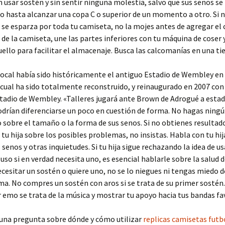
n usar sostén y sin sentir ninguna molestia, salvo que sus senos se
o hasta alcanzar una copa C o superior de un momento a otro. Si n
e se esparza por toda tu camiseta, no la mojes antes de agregar el 
de la camiseta, une las partes inferiores con tu máquina de coser y,
uello para facilitar el almacenaje. Busca las calcomanías en una tie
local había sido históricamente el antiguo Estadio de Wembley en 
 cual ha sido totalmente reconstruido, y reinaugurado en 2007 co
adio de Wembley. «Talleres jugará ante Brown de Adrogué a estadi
drían diferenciarse un poco en cuestión de forma. No hagas ning
sobre el tamaño o la forma de sus senos. Si no obtienes resultado
a tu hija sobre los posibles problemas, no insistas. Habla con tu hij
 senos y otras inquietudes. Si tu hija sigue rechazando la idea de us
luso si en verdad necesita uno, es esencial hablarle sobre la salud d
ecesitar un sostén o quiere uno, no se lo niegues ni tengas miedo 
ma. No compres un sostén con aros si se trata de su primer sostén
r emo se trata de la música y mostrar tu apoyo hacia tus bandas fa
guna pregunta sobre dónde y cómo utilizar
replicas camisetas futb