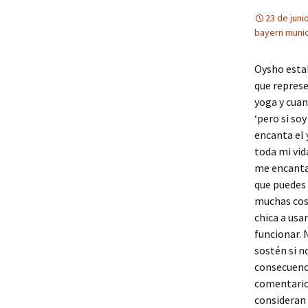
23 de juni
bayern muni
Oysho esta
que represe
yoga y cuan
‘pero si so
encanta el 
toda mi vid
me encanta
que puedes
muchas cosa
chica a usa
funcionar. 
sostén si n
consecuenci
comentarios
consideran 