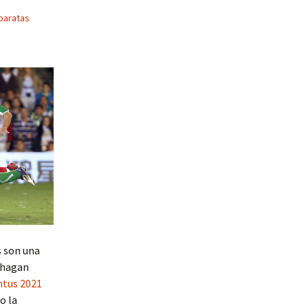
baratas
s son una
o hagan
ntus 2021
o la