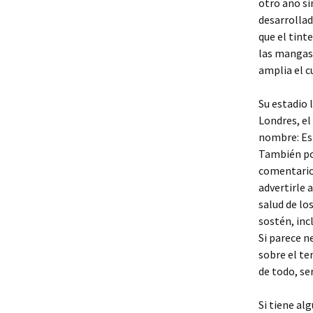
otro año si
desarrollad
que el tint
las mangas 
amplia el c
Su estadio 
Londres, el
nombre: Est
También po
comentario 
advertirle 
salud de los
sostén, inc
Si parece n
sobre el te
de todo, se
Si tiene al