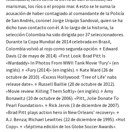
marismas, los ríos o el propio mar. A esto se le suma la
acusación de haber contagiado al comandante de la Policía
de San Andrés, coronel Jorge Urquijo Sandoval, quien se ha
dicho tuvo contacto con él. A lo largo de la historia, la
selección Colombia ha sido dirigida por 37 seleccionadores.
Durante la Copa Mundial de 2014 celebrada en Brasil,
Colombia volvió al rojo como segunda opción. ↑ Edward
Davis (2 de mayo de 2014). «First Look: Brad Pitt Is
«Wardaddy» In Photos From WWII Tank Movie ‘Fury’» (en
inglés). ↑ «Fury (2014)» (en inglés). ↑ Kate Ward (26 de
octubre de 2010). «Excess Hollywood: ‘Tree of Life’ nabs
release date». ↑ Russell Baillie (20 de octubre de 2012).
«Movie review: Killing Them Softly» (en inglés). ↑ Amy
Bonawitz (10 de octubre de 2006). «Pitt, Jolie Donate To
Pearl Foundation». ↑ Rick Jervis (3 de diciembre de 2007).
«Brad Pitt plays action hero in New Orleans’ recovery». ↑
A.J. Benza; Michael Lewittes (22 de diciembre de 1995). «Hot
Copy». ↑ «Séptima edición de los Globe Soccer Awards».