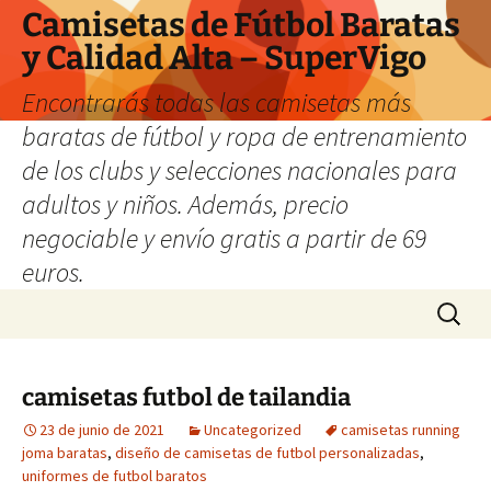
Camisetas de Fútbol Baratas
y Calidad Alta – SuperVigo
Encontrarás todas las camisetas más
baratas de fútbol y ropa de entrenamiento
de los clubs y selecciones nacionales para
adultos y niños. Además, precio
negociable y envío gratis a partir de 69
euros.
Saltar
Buscar:
al
contenido
camisetas futbol de tailandia
23 de junio de 2021
Uncategorized
camisetas running
joma baratas
,
diseño de camisetas de futbol personalizadas
,
uniformes de futbol baratos