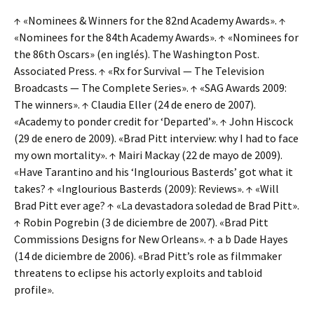
↑ «Nominees & Winners for the 82nd Academy Awards». ↑
«Nominees for the 84th Academy Awards». ↑ «Nominees for
the 86th Oscars» (en inglés). The Washington Post.
Associated Press. ↑ «Rx for Survival — The Television
Broadcasts — The Complete Series». ↑ «SAG Awards 2009:
The winners». ↑ Claudia Eller (24 de enero de 2007).
«Academy to ponder credit for ‘Departed’». ↑ John Hiscock
(29 de enero de 2009). «Brad Pitt interview: why I had to face
my own mortality». ↑ Mairi Mackay (22 de mayo de 2009).
«Have Tarantino and his ‘Inglourious Basterds’ got what it
takes? ↑ «Inglourious Basterds (2009): Reviews». ↑ «Will
Brad Pitt ever age? ↑ «La devastadora soledad de Brad Pitt».
↑ Robin Pogrebin (3 de diciembre de 2007). «Brad Pitt
Commissions Designs for New Orleans». ↑ a b Dade Hayes
(14 de diciembre de 2006). «Brad Pitt’s role as filmmaker
threatens to eclipse his actorly exploits and tabloid
profile».