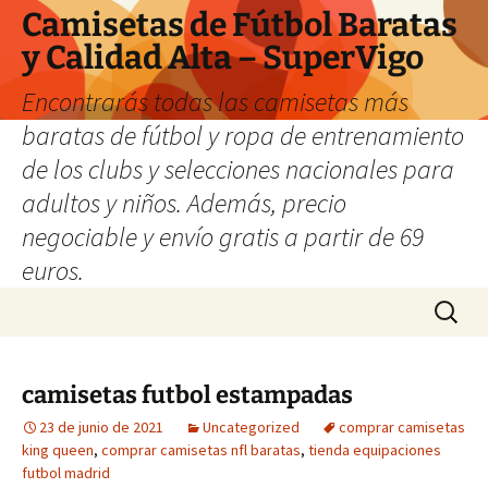
Camisetas de Fútbol Baratas
y Calidad Alta – SuperVigo
Encontrarás todas las camisetas más
baratas de fútbol y ropa de entrenamiento
de los clubs y selecciones nacionales para
adultos y niños. Además, precio
negociable y envío gratis a partir de 69
euros.
Saltar
Buscar:
al
contenido
camisetas futbol estampadas
23 de junio de 2021
Uncategorized
comprar camisetas
king queen
,
comprar camisetas nfl baratas
,
tienda equipaciones
futbol madrid