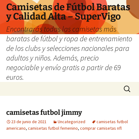
Camisetas de Fútbol Baratas
y Calidad Alta – SuperVigo
Encontrarás todas las camisetas más
baratas de fútbol y ropa de entrenamiento
de los clubs y selecciones nacionales para
adultos y niños. Además, precio
negociable y envío gratis a partir de 69
euros.
Saltar
Buscar:
al
contenido
camisetas futbol jimmy
23 de junio de 2021
Uncategorized
camisetas futbol
americano
,
camisetas futbol femenino
,
comprar camisetas nfl