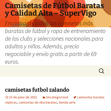
Camisetas de Fútbol Baratas
y Calidad Alta – SuperVigo
Encontrarás todas las camisetas más
baratas de fútbol y ropa de entrenamiento
de los clubs y selecciones nacionales para
adultos y niños. Además, precio
negociable y envío gratis a partir de 69
euros.
Saltar
Buscar:
al
contenido
camisetas futbol zalando
23 de junio de 2021
Uncategorized
camisetas baratas
replicas
,
camisetas de nba baratas
,
tienda uefa