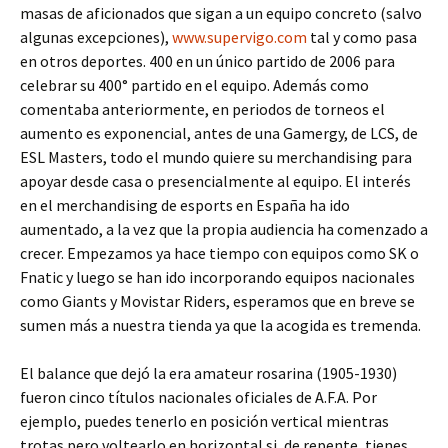
masas de aficionados que sigan a un equipo concreto (salvo
algunas excepciones),
www.supervigo.com
tal y como pasa
en otros deportes. 400 en un único partido de 2006 para
celebrar su 400° partido en el equipo. Además como
comentaba anteriormente, en periodos de torneos el
aumento es exponencial, antes de una Gamergy, de LCS, de
ESL Masters, todo el mundo quiere su merchandising para
apoyar desde casa o presencialmente al equipo. El interés
en el merchandising de esports en España ha ido
aumentado, a la vez que la propia audiencia ha comenzado a
crecer. Empezamos ya hace tiempo con equipos como SK o
Fnatic y luego se han ido incorporando equipos nacionales
como Giants y Movistar Riders, esperamos que en breve se
sumen más a nuestra tienda ya que la acogida es tremenda.
El balance que dejó la era amateur rosarina (1905-1930)
fueron cinco títulos nacionales oficiales de A.F.A. Por
ejemplo, puedes tenerlo en posición vertical mientras
trotas pero voltearlo en horizontal si, de repente, tienes