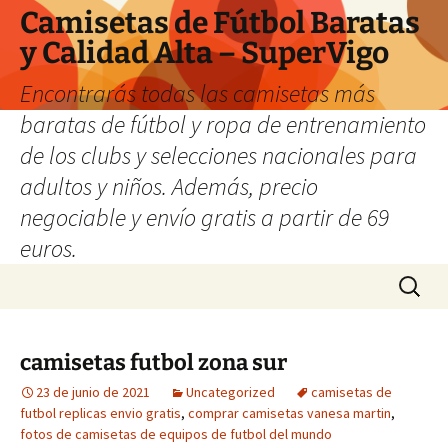
Camisetas de Fútbol Baratas
y Calidad Alta – SuperVigo
Encontrarás todas las camisetas más
baratas de fútbol y ropa de entrenamiento
de los clubs y selecciones nacionales para
adultos y niños. Además, precio
negociable y envío gratis a partir de 69
euros.
Saltar
Buscar:
al
contenido
camisetas futbol zona sur
23 de junio de 2021
Uncategorized
camisetas de
futbol replicas envio gratis
,
comprar camisetas vanesa martin
,
fotos de camisetas de equipos de futbol del mundo