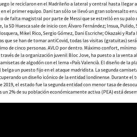
uego le reciclaron en el Madrileño a lateral y central hasta llegar a
en el primer equipo. Dani tan sólo se llevó un gran sobresalto en
 de falta magistral por parte de Messi que se estrelló en su palo d
e, la SD Huesca sale de inicio con: Álvaro Fernández; Insua, Pulido, 
squera, Mikel Rico, Sergio Gómez, Dani Escriche; Okazaki y Rafa 
as que se han de tomar antiCovid, todas las visitas (gratuitas) ser
imo de cinco personas. AVLO por dentro. Máximo confort, mínimo 
a través de la organización juvenil Bloc Jove, ha puesto a la venta a
camisetas de algodón con el lema «País Valencià. El diseño de la pla
 belga un puesto fijo en el ataque madridista. La segunda camiset
cuperando un diseño icónico de la entidad londinense. Durante el t
e 2019, el estado fue la segunda entidad con menor tasa de desoc
s un 2% de su población económicamente activa (PEA) está dese