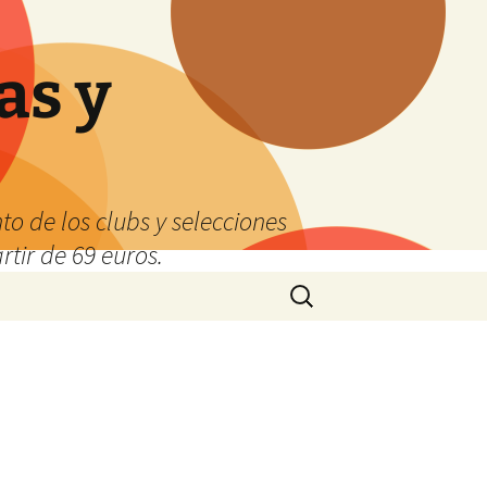
as y
o de los clubs y selecciones
tir de 69 euros.
Buscar: