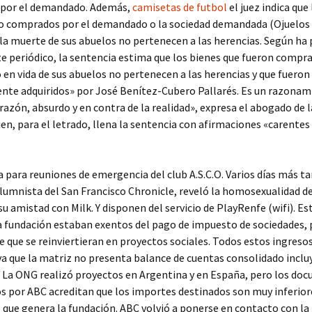
 por el demandado. Además,
camisetas de futbol
el juez indica que
do comprados por el demandado o la sociedad demandada (Ojuelos S
la muerte de sus abuelos no pertenecen a las herencias. Según ha
e periódico, la sentencia estima que los bienes que fueron compra
n vida de sus abuelos no pertenecen a las herencias y que fueron 
nte adquiridos» por José Benítez-Cubero Pallarés. Es un razonam
n razón, absurdo y en contra de la realidad», expresa el abogado de l
uien, para el letrado, llena la sentencia con afirmaciones «carentes
a para reuniones de emergencia del club A.S.C.O. Varios días más t
lumnista del San Francisco Chronicle, reveló la homosexualidad de
u amistad con Milk. Y disponen del servicio de PlayRenfe (wifi). Es
a fundación estaban exentos del pago de impuesto de sociedades, 
e que se reinviertieran en proyectos sociales. Todos estos ingreso
ya que la matriz no presenta balance de cuentas consolidado inclu
. La ONG realizó proyectos en Argentina y en España, pero los do
s por ABC acreditan que los importes destinados son muy inferiore
 que genera la fundación. ABC volvió a ponerse en contacto con la