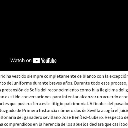
drid ha vestido siempre completamente de blanco con la excepció
o del uniforme durante breves años. Durante todo este proceso, 
la pretensión de Sofía del reconocimiento como hija ilegítima del 
han existido conversaciones para intentar alcanzar un acuerdo ec
artes que pusiera fin a este litigio patrimonial. A finales del pasad
 Juzgado de Primera Instancia número dos de Sevilla acogía el juici
llonaria del ganadero sevillano José Benítez-Cubero. Respecto de
ma comprendidos en la herencia de los abuelos declara que casi tod