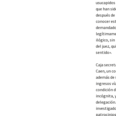
usucapidos
que han si
después de 
conocer est
demandado e
legítimame
ilógico, si
del juez, q
sentido».
Caja secret
Caen, un co
además de s
ingresos ví
condición d
incógnita, 
delegación
investigado
patrocinios