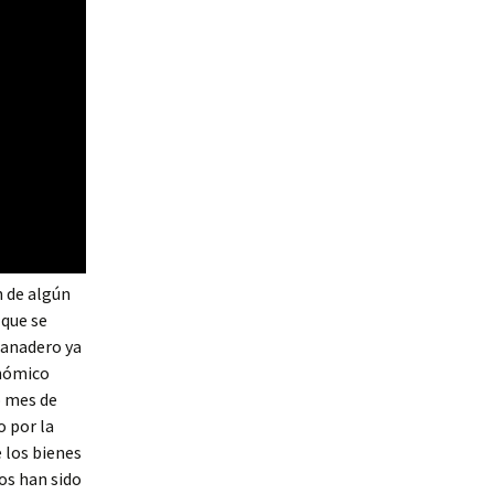
n de algún
que se
ganadero ya
onómico
o mes de
o por la
 los bienes
os han sido