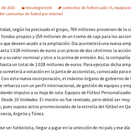
o de 2021
Uncategorized
camisetas de futbol cadiz cf
,
equipacio
er camisetas de futbol por internet
tidad, según ha precisado el grupo, 769 millones provienen de la 
 fondos propios y 259 millones de un tramo de caja para los accion
s que deseen acudir a la ampliación. Dia acometerá una nueva amp
hasta 1.028 millones de euros a un precio de dos céntimos la acción
 a su valor nominal y otro a la prima de emisión. Así, la compañí
 hasta un total de 1.028 millones de euros. Para ejecutar dicha ampl
 someterá a votación en la junta de accionistas, convocada para 
 Con esta nueva incorporación, el máximo órgano de gobierno de 
 refuerza con un perfil internacional, de gestión de equipos y e
 dando impulso a su hoja de ruta. Equipos de Fútbol Personalizado
Desde 10 Unidades. El monto no fue revelado, pero debió ser muy
 pues supuso actos promocionales de la estrella del fútbol en Qa
esia, Argelia y Túnez.
e ser futbolista, llegar a jugar en la selección de mi país y ese día