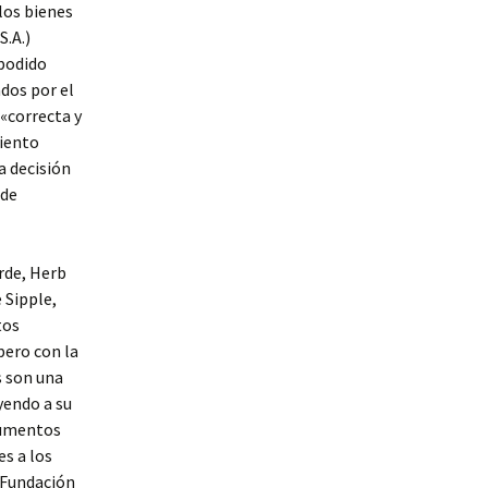
 los bienes
.A.)
 podido
dos por el
«correcta y
iento
a decisión
 de
arde, Herb
 Sipple,
tos
pero con la
s son una
yendo a su
cumentos
s a los
 Fundación