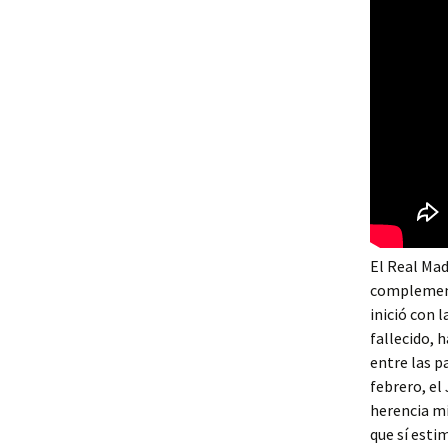
El Real Ma
complement
inició con 
fallecido, 
entre las p
febrero, el
herencia mi
que sí esti