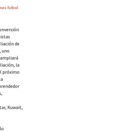
nes futbol
conversión
istas
liación de
, uno
a ampliará
iación, la
el próximo
la
mprendedor
s,
tar, Kuwait,
 lo