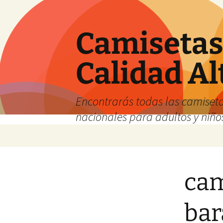
Camisetas 
Calidad Al
Encontrarás todas las camiseta
nacionales para adultos y niños
Saltar
al
contenido
cam
bar