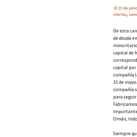
23 de juni
ofertas
,
vend
De esta can
de deuda en
minoritario
capital de 
corresponde
capital por
compañía la
31 de mayo.
compañía se
para seguir
Fabricamos 
importante,
Omán, Indon
Siempre quis