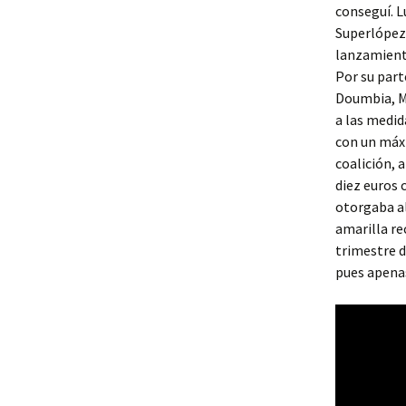
conseguí. L
Superlópez 
lanzamiento
Por su part
Doumbia, Mo
a las medid
con un máx
coalición, 
diez euros 
otorgaba al
amarilla re
trimestre d
pues apena