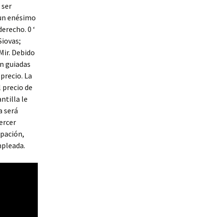
 ser
 un enésimo
erecho. 0 ‘
Siovas;
Mir. Debido
án guiadas
precio. La
l precio de
ntilla le
a será
ercer
upación,
mpleada.