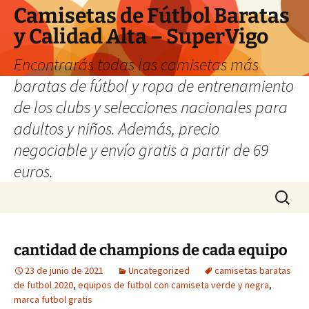
Camisetas de Fútbol Baratas
y Calidad Alta – SuperVigo
Encontrarás todas las camisetas más
baratas de fútbol y ropa de entrenamiento
de los clubs y selecciones nacionales para
adultos y niños. Además, precio
negociable y envío gratis a partir de 69
euros.
Saltar
Buscar:
al
contenido
cantidad de champions de cada equipo
23 de junio de 2021
Uncategorized
camisetas baratas
de futbol 2020
,
equipos de futbol con camiseta verde y negra
,
marca futbol gratis