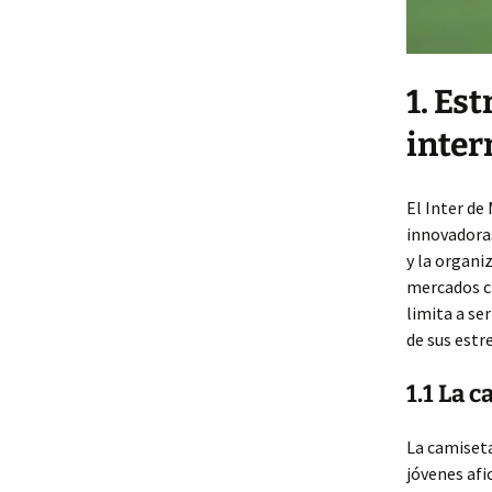
1. Es
inter
El Inter de
innovadoras
y la organ
mercados cl
limita a se
de sus estre
1.1 La 
La camiseta
jóvenes afi