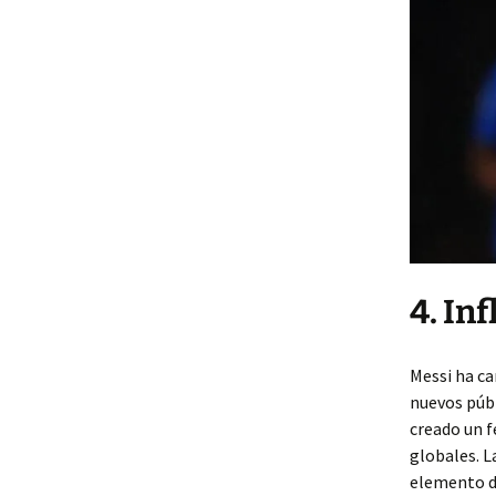
4. In
Messi ha ca
nuevos públ
creado un f
globales. L
elemento de