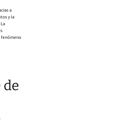
cias a
tos y la
 La
es
te fenómeno
e de
e
r