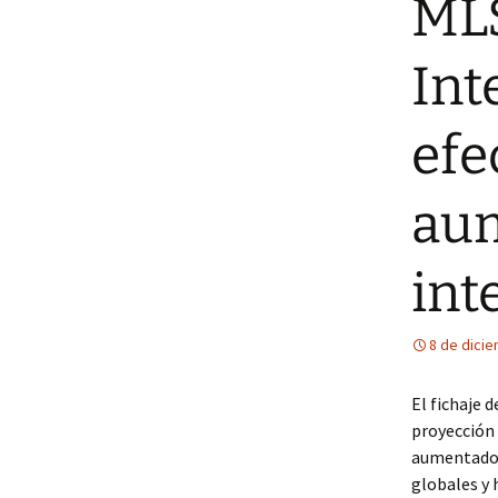
MLS
Int
efe
aum
int
8 de dici
El fichaje 
proyección 
aumentado l
globales y 