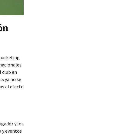
ón
 marketing
rnacionales
 club en
S ya no se
as al efecto
ugador y los
o y eventos