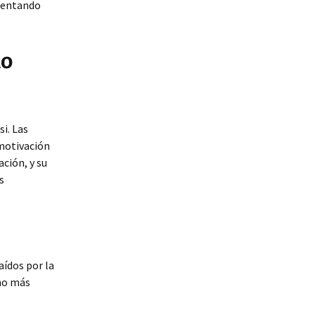
omentando
lo
i. Las
 motivación
ción, y su
s
aídos por la
rno más