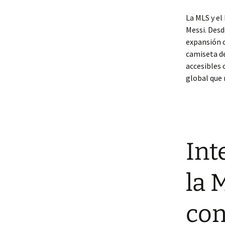
La MLS y el
Messi. Desd
expansión c
camiseta de
accesibles
global que 
Int
la 
con