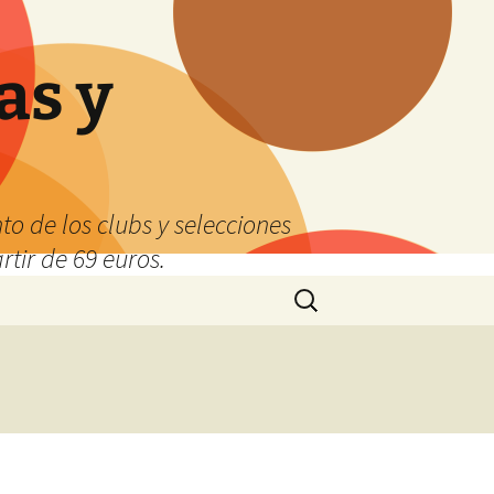
as y
o de los clubs y selecciones
tir de 69 euros.
Buscar: