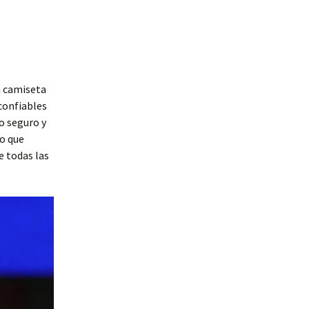
a camiseta
confiables
ío seguro y
no que
e todas las