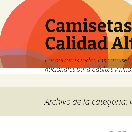
Camisetas 
Calidad Al
Encontrarás todas las camiseta
nacionales para adultos y niños
Saltar
al
contenido
Archivo de la categoría: 