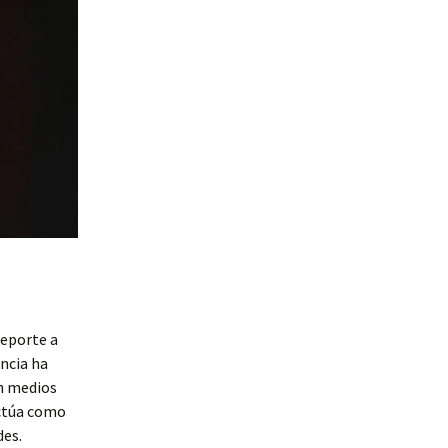
deporte a
ncia ha
en medios
actúa como
des.