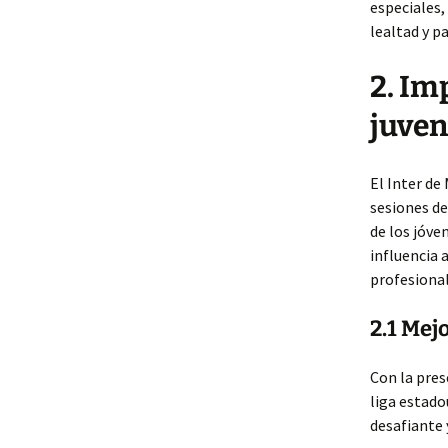
especiales,
lealtad y p
2. Im
juven
El Inter de
sesiones de
de los jóve
influencia 
profesional
2.1 Mej
Con la pres
liga estad
desafiante 