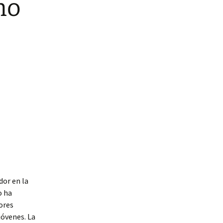
mo
dor en la
o ha
ores
jóvenes. La