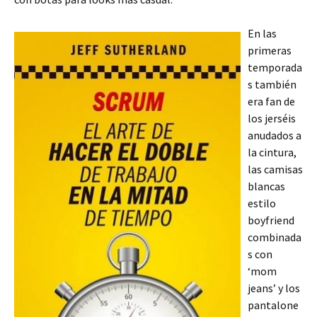
En las
primeras
temporada
s también
era fan de
los jerséis
anudados a
la cintura,
las camisas
blancas
estilo
boyfriend
combinada
s con
‘mom
jeans’ y los
pantalone