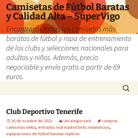
Camisetas de Fútbol Baratas
y Calidad Alta – SuperVigo
Encontrarás todas las camisetas más
baratas de fútbol y ropa de entrenamiento
de los clubs y selecciones nacionales para
adultos y niños. Además, precio
negociable y envío gratis a partir de 69
euros.
Saltar
Buscar:
al
contenido
Club Deportivo Tenerife
26 de octubre de 2021
Uncategorized
comprar
camisetas wnba
,
entradas real madrid betis milanuncios
,
equipaciones de futbol baratas replicas