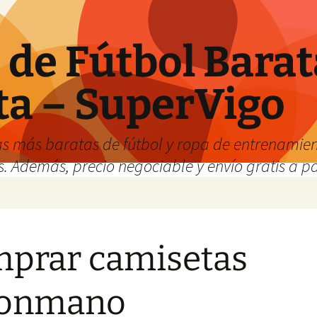
de Fútbol Barat
ta – SuperVigo
s más baratas de fútbol y ropa de entrenamient
. Además, precio negociable y envío gratis a par
prar camisetas
lonmano