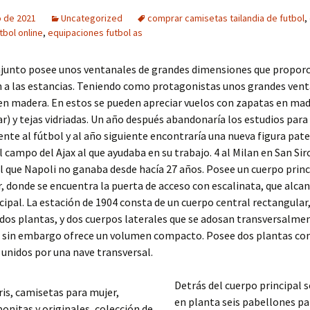
o de 2021
Uncategorized
comprar camisetas tailandia de futbol
,
tbol online
,
equipaciones futbol as
njunto posee unos ventanales de grandes dimensiones que proporc
n a las estancias. Teniendo como protagonistas unos grandes ven
en madera. En estos se pueden apreciar vuelos con zapatas en ma
) y tejas vidriadas. Un año después abandonaría los estudios para
nte al fútbol y al año siguiente encontraría una nueva figura pate
l campo del Ajax al que ayudaba en su trabajo. 4 al Milan en San Sir
 que Napoli no ganaba desde hacía 27 años. Posee un cuerpo princ
, donde se encuentra la puerta de acceso con escalinata, que alcan
cipal. La estación de 1904 consta de un cuerpo central rectangular
 dos plantas, y dos cuerpos laterales que se adosan transversalme
e sin embargo ofrece un volumen compacto. Posee dos plantas co
unidos por una nave transversal.
Detrás del cuerpo principal 
en planta seis pabellones pa