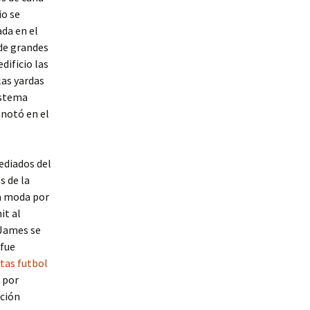
io se
ada en el
 de grandes
dificio las
las yardas
istema
anotó en el
ediados del
s de la
la moda por
it al
 James se
 fue
tas futbol
 por
ución