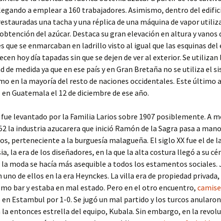
llegando a emplear a 160 trabajadores. Asimismo, dentro del edific
estauradas una tacha y una réplica de una máquina de vapor utiliz
obtención del azúcar. Destaca su gran elevación en altura y vanos
 que se enmarcaban en ladrillo visto al igual que las esquinas del e
cen hoy día tapadas sin que se dejen de ver al exterior. Se utilizan 
 de medida ya que en ese país y en Gran Bretaña no se utiliza el s
o en la mayoría del resto de naciones occidentales. Este último 
en Guatemala el 12 de diciembre de ese año.
fue levantado por la Familia Larios sobre 1907 posiblemente. A m
852 la industria azucarera que inició Ramón de la Sagra pasa a mano
ios, perteneciente a la burguesía malagueña. El siglo XX fue el de 
, la era de los diseñadores, en la que la alta costura llegó a su cén
la moda se hacía más asequible a todos los estamentos sociales.
n uno de ellos en la era Heynckes. La villa era de propiedad privada,
omo bar y estaba en mal estado. Pero en el otro encuentro,
camise
 en Estambul por 1-0. Se jugó un mal partido y los turcos anularon
la entonces estrella del equipo, Kubala. Sin embargo, en la revol