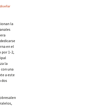
diseñar
ionan la
tanales
dera
 dedicarse
rna en el
o por 1-2,
ipal
za la
, con una
nte a este
n dos
sobresalen
ralelos,