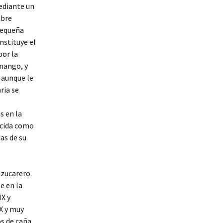
mediante un
ibre
 pequeña
onstituye el
por la
 mango, y
, aunque le
ria se
s en la
ocida como
as de su
Azucarero.
e en la
IX y
IX y muy
os de caña