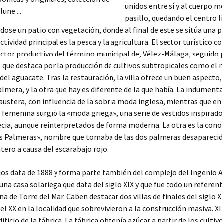
unidos entre sí y al cuerpo 
pasillo, quedando el centro l
dose un patio con vegetación, donde al final de este se sitúa una
actividad principal es la pesca y la agricultura. El sector turístico c
ector productivo del término municipal de, Vélez-Málaga, seguido 
, que destaca por la producción de cultivos subtropicales como el
del aguacate. Tras la restauración, la villa ofrece un buen aspecto
almera, y la otra que hay es diferente de la que había. La indumenta
austera, con influencia de la sobria moda inglesa, mientras que en
femenina surgió la «moda griega», una serie de vestidos inspirado
cia, aunque reinterpretados de forma moderna. La otra es la con
as Palmeras», nombre que tomaba de las dos palmeras desaparecid
ntero a causa del escarabajo rojo.
ios data de 1888 y forma parte también del complejo del Ingenio 
 una casa solariega que data del siglo XIX y que fue todo un referent
a de Torre del Mar. Caben destacar dos villas de finales del siglo X
del XX en la localidad que sobrevivieron a la construcción masiva. X
dificio de la fábrica. La fábrica obtenía azúcar a partir de los cultiv