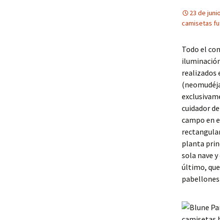
23 de juni
camisetas fu
Todo el co
iluminació
realizados 
(neomudéjar
exclusivame
cuidador de
campo en el
rectangular
planta prin
sola nave y
último, qu
pabellones 