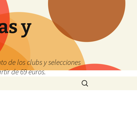
as y
o de los clubs y selecciones
tir de 69 euros.
Buscar: