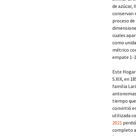
de azúcar, 
conservan r
proceso de 
dimensiones
cuales apare
como unidad
métrico com
empate 1-1 
Este Hogar 
S.XIX, en 1
familia Lar
antonomasia
tiempo que 
convirtió e
utilizada c
2021
perdió
completo a 