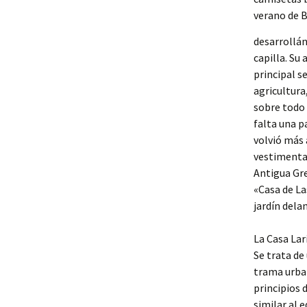
desarrollán
capilla. Su 
principal s
agricultura
sobre todo 
falta una p
volvió más 
vestimenta 
Antigua Gre
«Casa de L
jardín dela
La Casa Lar
Se trata de
trama urban
principios 
similar al e