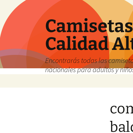
Camisetas 
Calidad Al
Encontrarás todas las camiseta
nacionales para adultos y niños
Saltar
al
contenido
com
ba