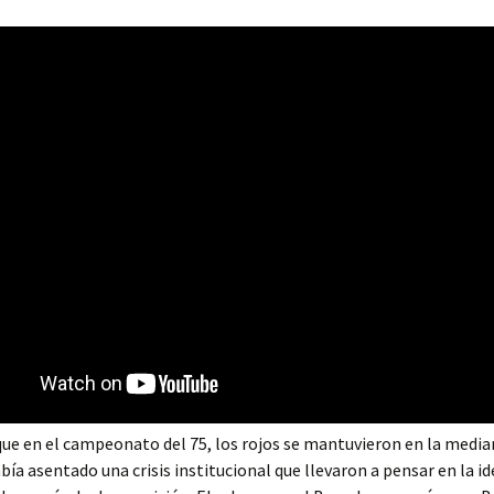
que en el campeonato del 75, los rojos se mantuvieron en la median
abía asentado una crisis institucional que llevaron a pensar en la id