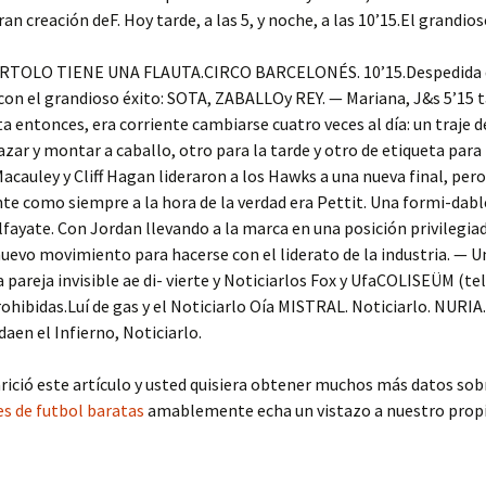
an creación deF. Hoy tarde, a las 5, y noche, a las 10’15.El grandioso
BARTOLO TIENE UNA FLAUTA.CIRCO BARCELONÉS. 10’15.Despedida 
on el grandioso éxito: SOTA, ZABALLOy REY. — Mariana, J&s 5’15 t
a entonces, era corriente cambiarse cuatro veces al día: un traje 
azar y montar a caballo, otro para la tarde y otro de etiqueta para
Macauley y Cliff Hagan lideraron a los Hawks a una nueva final, pero
e como siempre a la hora de la verdad era Pettit. Una formi-dabl
lfayate. Con Jordan llevando a la marca en una posición privilegia
nuevo movimiento para hacerse con el liderato de la industria. — Un
a pareja invisible ae di- vierte y Noticiarlos Fox y UfaCOLISEÜM (tel
ohibidas.Luí de gas y el Noticiarlo Oía MISTRAL. Noticiarlo. NURIA
daen el Infierno, Noticiarlo.
arició este artículo y usted quisiera obtener muchos más datos sob
s de futbol baratas
amablemente echa un vistazo a nuestro propi