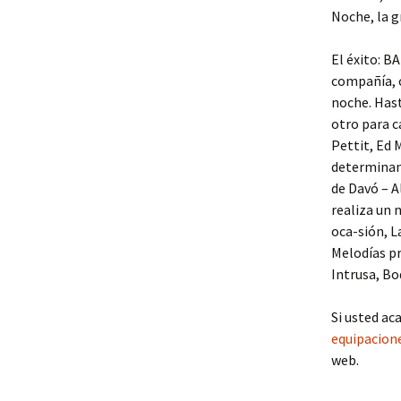
Noche, la gr
El éxito: 
compañía, c
noche. Hast
otro para c
Pettit, Ed 
determinant
de Davó – A
realiza un 
oca-sión, L
Melodías pr
Intrusa, Bo
Si usted ac
equipacione
web.