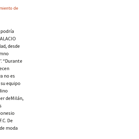
miento de
 podría
 PALACIO
dad, desde
himno
’. “Durante
recen
ya no es
 su equipo
dino
ter deMilán,
s
donesio
F.C. De
 de moda