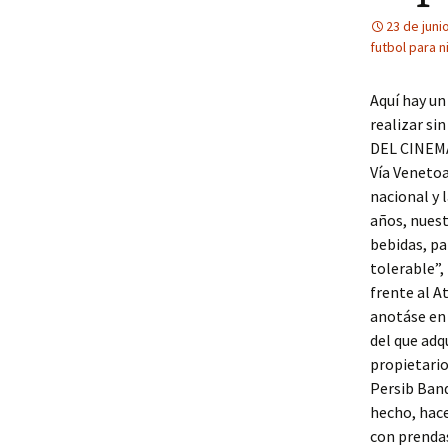
23 de juni
futbol para n
Aquí hay u
realizar si
DEL CINEMA.
Vía Venetoa
nacional y 
años, nues
bebidas, pa
tolerable”,
frente al A
anotáse en 
del que adq
propietario
Persib Band
hecho, hac
con prendas