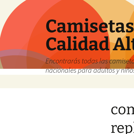
Camisetas 
Calidad Al
Encontrarás todas las camiseta
nacionales para adultos y niños
Saltar
al
contenido
com
rep