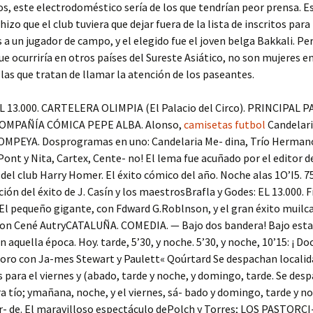
s, este electrodoméstico sería de los que tendrían peor prensa. E
izo que el club tuviera que dejar fuera de la lista de inscritos para 
 un jugador de campo, y el elegido fue el joven belga Bakkali. Per
ue ocurriría en otros países del Sureste Asiático, no son mujeres en
las que tratan de llamar la atención de los paseantes.
L 13.000. CARTELERA OLIMPIA (El Palacio del Circo). PRINCIPAL PA
COMPAÑÍA CÓMICA PEPE ALBA. Alonso,
camisetas futbol
Candelari
MPEYA. Dosprogramas en uno: Candelaria Me- dina, Trío Herman
Pont y Nita, Cartex, Cente- no! El lema fue acuñado por el editor d
el club Harry Homer. El éxito cómico del año. Noche alas 1O’I5. 7
ión del éxito de J. Casín y los maestrosBrafla y Godes: EL 13.000. F
El pequeño gigante, con Fdward G.Roblnson, y el gran éxito muilc
con Cené AutryCATALUÑA. COMEDIA. — Bajo dos bandera! Bajo estas
aquella época. Hoy. tarde, 5’30, y noche. 5’30, y noche, 10’15: ¡ D
e oro con Ja-mes Stewart y Paulett« Qoúrtard Se despachan locali
para el viernes y (abado, tarde y noche, y domingo, tarde. Se des
ra tío; ymañana, noche, y el viernes, sá- bado y domingo, tarde y n
- de. El maravilloso espectáculo dePolch y Torres; LOS PASTORCI