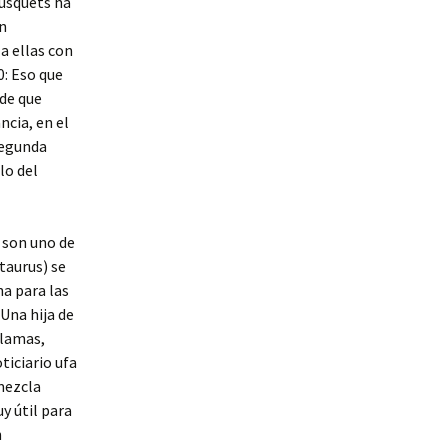
Busquets ha
n
a ellas con
0: Eso que
de que
ncia, en el
segunda
lo del
 son uno de
taurus) se
a para las
 Una hija de
Llamas,
ticiario ufa
mezcla
y útil para
n