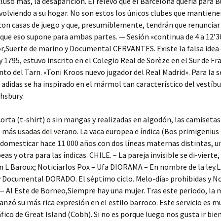
cluso más, la desaparición. El relevo que el Barcelona quería para 
olviendo a su hogar. No son estos los únicos clubes que mantiene
con casas de juego y que, presumiblemente, tendrán que renunciar 
o que eso supone para ambas partes. — Sesión «continua de 4 a 12’3
r,Suerte de marino y Documental CERVANTES. Existe la falsa idea 
y 1795, estuvo inscrito en el Colegio Real de Sorèze en el Sur de Fra
o del Tarn. «Toni Kroos nuevo jugador del Real Madrid». Para la 
 adidas se ha inspirado en el mármol tan característico del vestíbu
hsbury.
rta (t-shirt) o sin mangas y realizadas en algodón, las camisetas
 más usadas del verano. La vaca europea e índica (Bos primigenius 
omesticar hace 11 000 años con dos líneas maternas distintas, un
as y otra para las índicas. CHILE. – La pareja invisible se di-vierte,
n L Baroux; Noticiarlos Pox – Ufa DIORAMA – En nombre de la ley.
y Documental DORADO. El séptimo ciclo. Melo-día» prohibidas y No
Al Este de Borneo,Siempre hay una mujer. Tras este periodo, la 
canzó su más rica expresión en el estilo barroco. Este servicio es mu
ráfico de Great Island (Cobh). Si no es porque luego nos gusta ir bie