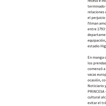
receso e in
terminado v
relaciones 
el perjuici
filman amo
entre 1793 
departament
equipación,
estadio Hig
En manga co
los prendas
comenzó a d
vacas europe
ocasión, co
Noticiario 
PRINCESA — 
cultural al
evitar el t