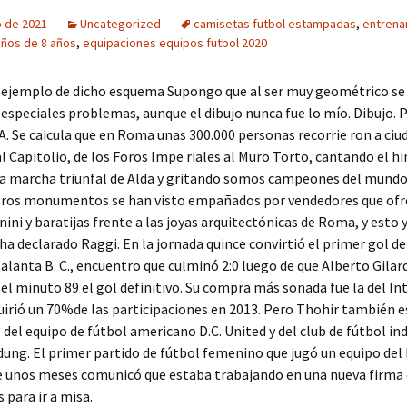
o de 2021
Uncategorized
camisetas futbol estampadas
,
entrena
iños de 8 años
,
equipaciones equipos futbol 2020
n ejemplo de dicho esquema Supongo que al ser muy geométrico se
n especiales problemas, aunque el dibujo nunca fue lo mío. Dibujo.
 Se caicula que en Roma unas 300.000 personas recorrie ron a ciu
l Capitolio, de los Foros Impe riales al Muro Torto, cantando el 
la marcha triunfal de Alda y gritando somos campeones del mundo
tros monumentos se han visto empañados por vendedores que of
nini y baratijas frente a las joyas arquitectónicas de Roma, y esto 
 ha declarado Raggi. En la jornada quince convirtió el primer gol de
talanta B. C., encuentro que culminó 2:0 luego de que Alberto Gilar
el minuto 89 el gol definitivo. Su compra más sonada fue la del In
uirió un 70%de las participaciones en 2013. Pero Thohir también e
 del equipo de fútbol americano D.C. United y del club de fútbol in
ung. El primer partido de fútbol femenino que jugó un equipo del 
e unos meses comunicó que estaba trabajando en una nueva firma
 para ir a misa.