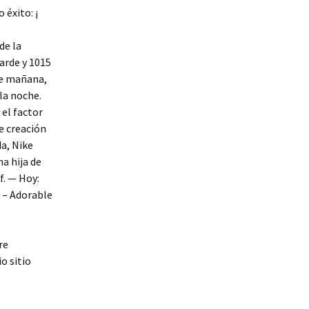
 éxito: ¡
de la
arde y 1015
de mañana,
 la noche.
 el factor
e creación
da, Nike
a hija de
f. — Hoy:
. – Adorable
re
o sitio