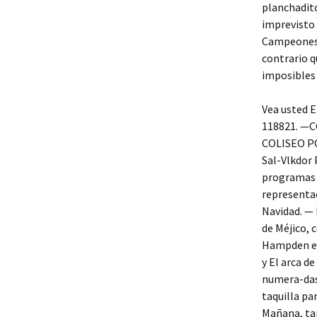
planchadito
imprevisto h
Campeones a
contrario q
imposibles 
Vea usted E
118821. —
COLISEO PO
Sal-Vlkdor 
programas d
representac
Navidad. — 
de Méjico, 
Hampden en 
y El arca d
numera-das 
taquilla pa
Mañana, tar