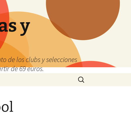
as y
o de los clubs y selecciones
tir de 69 euros.
Buscar:
ol