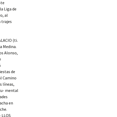
ste
la Liga de
o, al
 trajes
LACIO (ti.
a Medina.
os Alonso,
e
5
iestas de
al Camino
 líneas,
ocu- mental
dades
pacha en
oche.
- LLOS