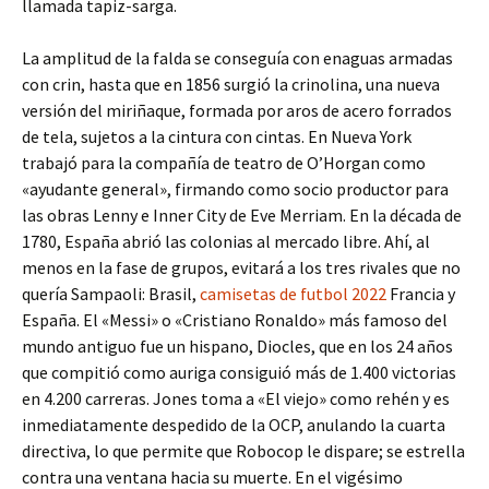
llamada tapiz-sarga.
La amplitud de la falda se conseguía con enaguas armadas
con crin, hasta que en 1856 surgió la crinolina, una nueva
versión del miriñaque, formada por aros de acero forrados
de tela, sujetos a la cintura con cintas. En Nueva York
trabajó para la compañía de teatro de O’Horgan como
«ayudante general», firmando como socio productor para
las obras Lenny e Inner City de Eve Merriam. En la década de
1780, España abrió las colonias al mercado libre. Ahí, al
menos en la fase de grupos, evitará a los tres rivales que no
quería Sampaoli: Brasil,
camisetas de futbol 2022
Francia y
España. El «Messi» o «Cristiano Ronaldo» más famoso del
mundo antiguo fue un hispano, Diocles, que en los 24 años
que compitió como auriga consiguió más de 1.400 victorias
en 4.200 carreras. Jones toma a «El viejo» como rehén y es
inmediatamente despedido de la OCP, anulando la cuarta
directiva, lo que permite que Robocop le dispare; se estrella
contra una ventana hacia su muerte. En el vigésimo