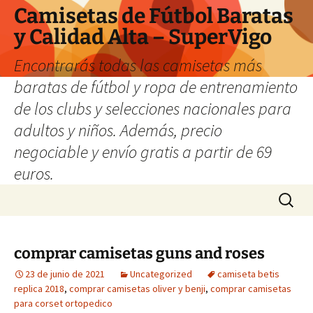
Camisetas de Fútbol Baratas
y Calidad Alta – SuperVigo
Encontrarás todas las camisetas más
baratas de fútbol y ropa de entrenamiento
de los clubs y selecciones nacionales para
adultos y niños. Además, precio
negociable y envío gratis a partir de 69
euros.
Saltar
Buscar:
al
contenido
comprar camisetas guns and roses
23 de junio de 2021
Uncategorized
camiseta betis
replica 2018
,
comprar camisetas oliver y benji
,
comprar camisetas
para corset ortopedico