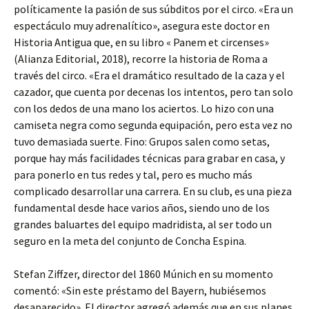
políticamente la pasión de sus súbditos por el circo. «Era un
espectáculo muy adrenalítico», asegura este doctor en
Historia Antigua que, en su libro « Panem et circenses»
(Alianza Editorial, 2018), recorre la historia de Roma a
través del circo. «Era el dramático resultado de la caza y el
cazador, que cuenta por decenas los intentos, pero tan solo
con los dedos de una mano los aciertos. Lo hizo con una
camiseta negra como segunda equipación, pero esta vez no
tuvo demasiada suerte. Fino: Grupos salen como setas,
porque hay más facilidades técnicas para grabar en casa, y
para ponerlo en tus redes y tal, pero es mucho más
complicado desarrollar una carrera. En su club, es una pieza
fundamental desde hace varios años, siendo uno de los
grandes baluartes del equipo madridista, al ser todo un
seguro en la meta del conjunto de Concha Espina.
Stefan Ziffzer, director del 1860 Múnich en su momento
comentó: «Sin este préstamo del Bayern, hubiésemos
desaparecido». El director agregó además que en sus planes